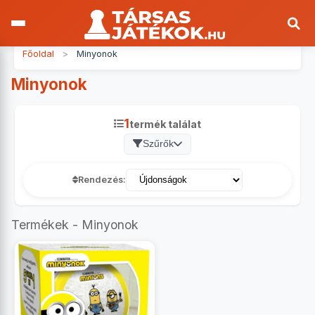
Főoldal
>
Minyonok
Minyonok
1
termék találat
Szűrők
Rendezés:
Termékek - Minyonok