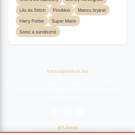
Lilo és Stitch
Pinokkió
Mancs őrjárat
Harry Potter
Super Mario
Sonic a sündisznó
tarsasjatekok.hu
Rendelj társasjátékot gyorsan és egyszerűen! Több száz játék
gyerekeknek és felnőtteknek, raktárról, kedvező áron –
tarsasjatekok.hu
Facebook
Instagram
YouTube
Linkek