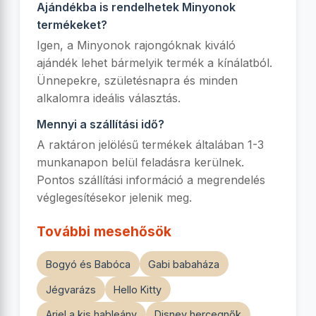
Ajándékba is rendelhetek Minyonok
termékeket?
Igen, a Minyonok rajongóknak kiváló
ajándék lehet bármelyik termék a kínálatból.
Ünnepekre, születésnapra és minden
alkalomra ideális választás.
Mennyi a szállítási idő?
A raktáron jelölésű termékek általában 1-3
munkanapon belül feladásra kerülnek.
Pontos szállítási információ a megrendelés
véglegesítésekor jelenik meg.
További mesehősök
Bogyó és Babóca
Gabi babaháza
Jégvarázs
Hello Kitty
Ariel a kis hableány
Disney hercegnők