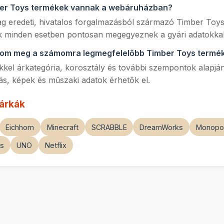
ber Toys termékek vannak a webáruházban?
lag eredeti, hivatalos forgalmazásból származó Timber Toy
k minden esetben pontosan megegyeznek a gyári adatokkal
lom meg a számomra legmegfelelőbb Timber Toys termé
kkel árkategória, korosztály és további szempontok alapján
rás, képek és műszaki adatok érhetők el.
árkák
Eichhorn
Minecraft
SCRABBLE
DreamWorks
Monopo
s
UNO
Netflix