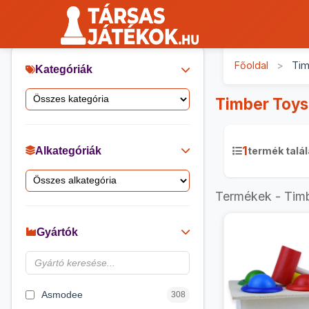
Főoldal
>
Tim
Kategóriák
Timber Toys
1
Alkategóriák
termék talál
Termékek - Tim
Gyártók
Asmodee
308