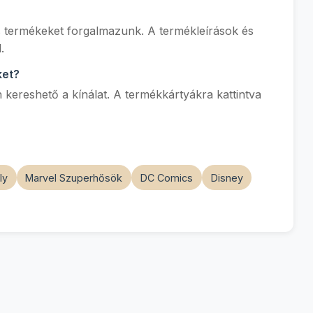
s termékeket forgalmazunk. A termékleírások és
.
ket?
 kereshető a kínálat. A termékkártyákra kattintva
ly
Marvel Szuperhősök
DC Comics
Disney