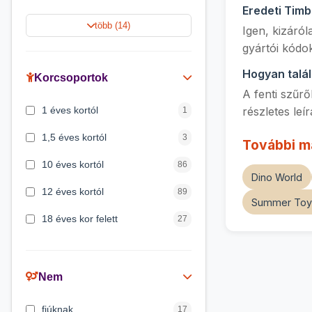
Eredeti Tim
Jégvarázs
9
több (14)
Igen, kizáró
Harry Potter
9
gyártói kódo
Peppa malac
8
Hogyan talá
Korcsoportok
A fenti szűrő
Disney hercegnők
5
1 éves kortól
részletes leí
1
Mickey egér
4
1,5 éves kortól
3
További m
10 éves kortól
86
Dino World
12 éves kortól
89
Summer Toy
18 éves kor felett
27
2 éves kortól
6
3 éves kortól
200
Nem
3 hónapos kortól
2
fiúknak
17