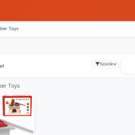
ber Toys
Szűrők
at
ber Toys