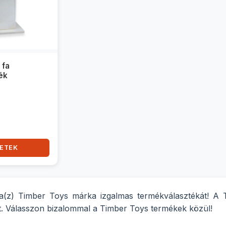
 fa
ék
ETEK
 a(z) Timber Toys márka izgalmas termékválasztékát! A 
gít. Válasszon bizalommal a Timber Toys termékek közül!