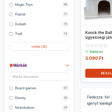
Magic Toys
98
Piatnik
77
Goliath
76
Konck the Ball
Trefl
74
ügyességi ját
Keller&Mayer
60
több (30)
✓
Raktáron
Magyar Gyártó
55
3 090 Ft
Spin Master
31
Márkák
Delta Vision
28
RÉSZL
Luna
23
Board games
67
Fedezze fel
Disney
28
igényt kielé
Nickelodeon
24