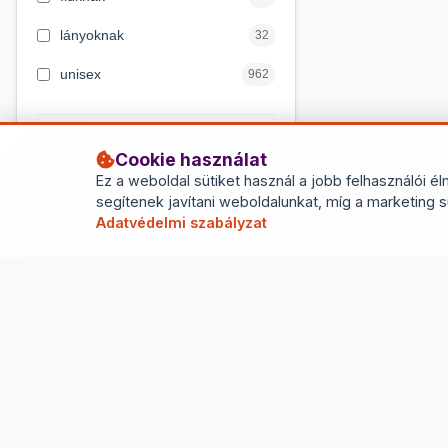
4 éves kortól
122
lányoknak
32
5 évess kortól
88
unisex
962
6 éves kortól
102
7 éves kortól
53
Cookie használat
Összes szűrő törlése
8 éves kortól
216
Ez a weboldal sütiket használ a jobb felhasználói él
segítenek javítani weboldalunkat, míg a marketing s
9 éves kortól
16
Adatvédelmi szabályzat
tarsasjatekok.hu
Rendelj társasjátékot gyorsan és egyszerűen! Több
száz játék gyerekeknek és felnőtteknek, raktárról,
kedvező áron – tarsasjatekok.hu