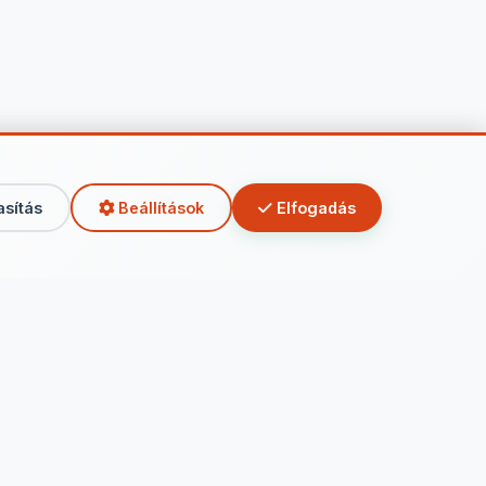
asítás
Beállítások
Elfogadás
Kapcsolat
info@tarsasjatekok.hu
Termékek vásárlása:
www.jatekshop.eu