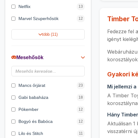
Netflix
13
Timber T
Marvel Szuperhősök
12
Rubik bűvös kocka
10
Fedezze fel 
több (11)
igényt kielé
Summer Toys
10
Webáruházun
Noris
7
Mesehősök
korosztályok
Disney hercegnők
6
Gyakori k
DreamWorks
4
Mancs őrjárat
23
Mi jellemzi 
A Timber Toy
Gabi babaháza
18
korosztályna
Pókember
12
Hány Timber
Bogyó és Babóca
12
Aktuálisan 1
visszatérni ú
Lilo és Stitch
11