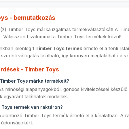
oys - bemutatkozás
a(z) Timber Toys márka izgalmas termékválasztékát! A Tim
gít. Válasszon bizalommal a Timber Toys termékek közül!
kban jelenleg
1 Timber Toys termék
érhető el a fenti lis
 szerinti válogatás található, így könnyen megtalálható a 
érdések - Timber Toys
a Timber Toys márka termékeit?
s minőségi alapanyagokból, gondos kivitelezéssel készülő t
k egyaránt találhatók modellek.
 Toys termék van raktáron?
 különböző Timber Toys termék érhető el a kínálatban. A ra
j újdonságokért.