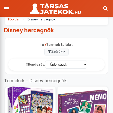
Főoldal
>
Disney hercegnők
Disney hercegnők
7
termék találat
Szűrők
Rendezés:
Termékek - Disney hercegnők