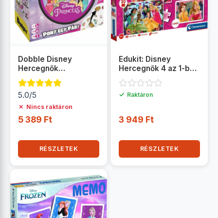
Dobble Disney
Edukit: Disney
Hercegnők
Hercegnők 4 az 1-ben
társasjáték
játékgyűjtemény -
Clementoni
5.0/5
✓
Raktáron
✗
Nincs raktáron
5 389 Ft
3 949 Ft
RÉSZLETEK
RÉSZLETEK