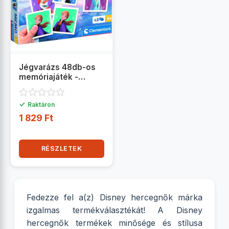
Jégvarázs 48db-os
memóriajáték -
Clementoni
✓
Raktáron
1 829 Ft
RÉSZLETEK
Fedezze fel a(z) Disney hercegnők márka
izgalmas termékválasztékát! A Disney
hercegnők termékek minősége és stílusa