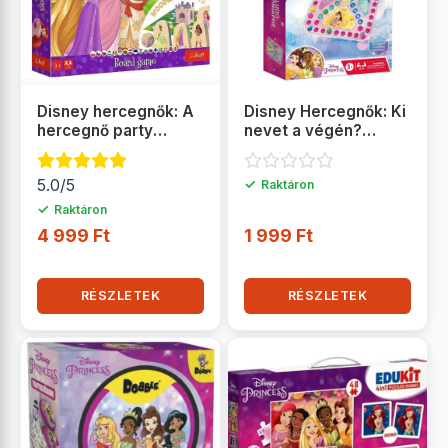
Disney hercegnők: A
Disney Hercegnők: Ki
hercegnő party
nevet a végén?
társasjáték - Trefl
társasjáték
5.0/5
✓
Raktáron
✓
Raktáron
4 999 Ft
1 999 Ft
RÉSZLETEK
RÉSZLETEK