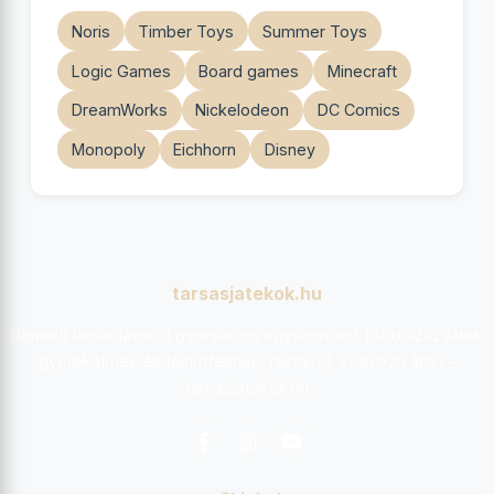
Noris
Timber Toys
Summer Toys
Logic Games
Board games
Minecraft
DreamWorks
Nickelodeon
DC Comics
Monopoly
Eichhorn
Disney
tarsasjatekok.hu
Rendelj társasjátékot gyorsan és egyszerűen! Több száz játék
gyerekeknek és felnőtteknek, raktárról, kedvező áron –
tarsasjatekok.hu
Facebook
Instagram
YouTube