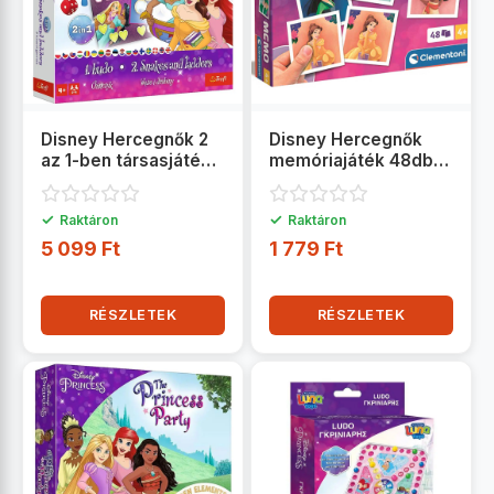
Disney Hercegnők 2
Disney Hercegnők
az 1-ben társasjáték:
memóriajáték 48db-
Ki nevet a végén? és
os - Clementoni
Kígyók és létrák -
✓
✓
Raktáron
Raktáron
Trefl
5 099 Ft
1 779 Ft
RÉSZLETEK
RÉSZLETEK