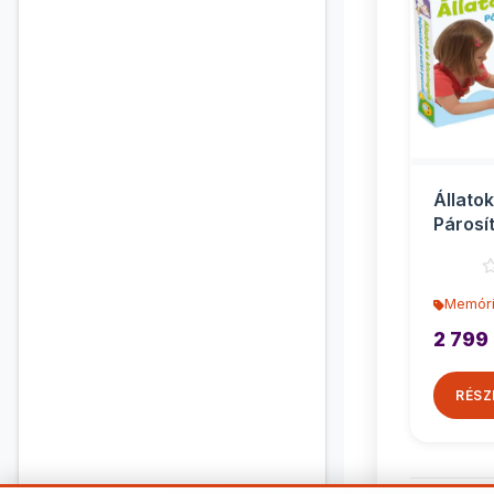
Állatok
Párosí
Memóri
2 799 
RÉSZ