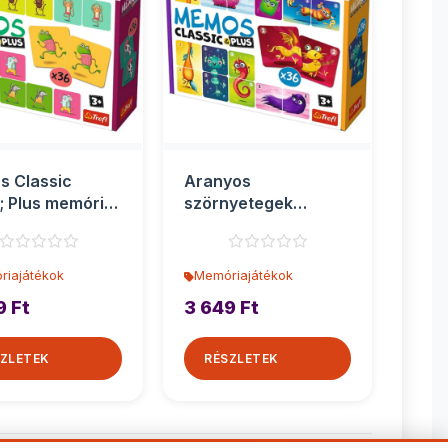
os Classic
Aranyos
 Plus memória
szörnyetegek
 36db-os - Trefl
Classic &amp; Plus
memória játék 36...
riajátékok
Memóriajátékok
9 Ft
3 649 Ft
ZLETEK
RÉSZLETEK