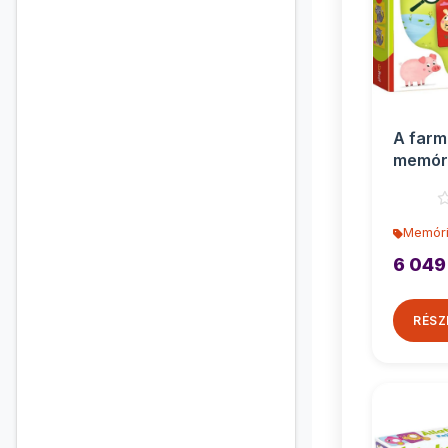
A farm 
memóri
os - Tr
Memóri
6 049
RÉSZ