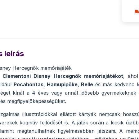
 leírás
isney Hercegnők memóriajáték
a
Clementoni Disney Hercegnők memóriajátékot
, ahol
éldául
Pocahontas, Hamupipőke, Belle
és más kedvenc ka
őséget kínál a 4 éves vagy annál idősebb gyermekeknek 
 és megfigyelőképességüket.
izgalmas illusztrációkkal ellátott kártyák nemcsak hoss
gyerekek kognitív fejlődését is. A játék során a kicsik újab
alamint megtanulhatnak figyelmesebben játszani. A memó