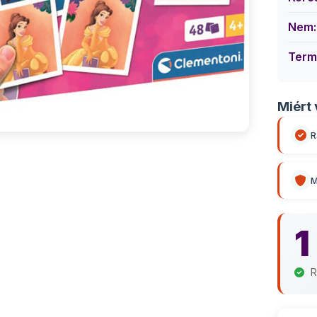
Nem:
Term
Miért 
R
M
1
R