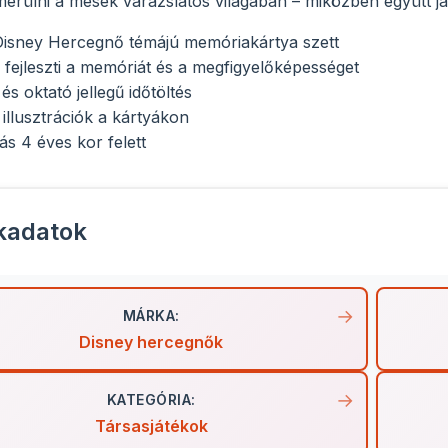
elmerülni a mesék varázslatos világában – miközben együtt 
Disney Hercegnő témájú memóriakártya szett
fejleszti a memóriát és a megfigyelőképességet
s oktató jellegű időtöltés
illusztrációk a kártyákon
tás 4 éves kor felett
kadatok
MÁRKA:
Disney hercegnők
KATEGÓRIA:
Társasjátékok