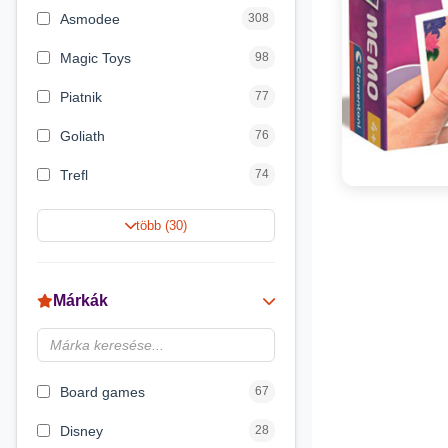
Asmodee
308
Magic Toys
98
Piatnik
77
Goliath
76
Trefl
74
Keller&Mayer
60
több (30)
Magyar Gyártó
55
Spin Master
31
Márkák
Delta Vision
28
Brainbox
23
Board games
67
Disney
28