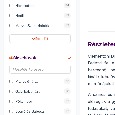
Nickelodeon
24
Netflix
13
Marvel Szuperhősök
12
Rubik bűvös kocka
10
több (11)
Részletes
Summer Toys
10
Noris
7
Clementoni D
Mesehősök
Fedezd fel 
Disney hercegnők
6
hercegnői, p
DreamWorks
4
kiváló lehet
Mancs őrjárat
23
memóriájukat
Gabi babaháza
18
A színes és 
elősegítik a 
Pókember
12
tudásukat, v
Bogyó és Babóca
12