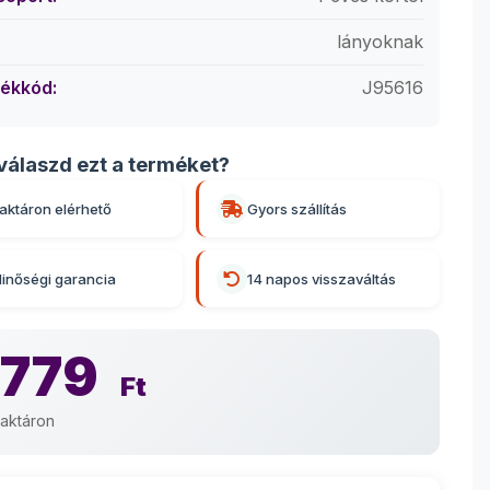
lányoknak
ékkód:
J95616
válaszd ezt a terméket?
aktáron elérhető
Gyors szállítás
inőségi garancia
14 napos visszaváltás
 779
Ft
aktáron