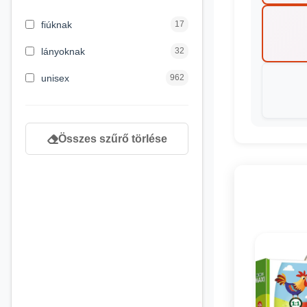
3 hónapos kortól
2
fiúknak
17
4 éves kortól
122
lányoknak
32
5 évess kortól
88
unisex
962
6 éves kortól
102
7 éves kortól
53
Összes szűrő törlése
8 éves kortól
216
9 éves kortól
16