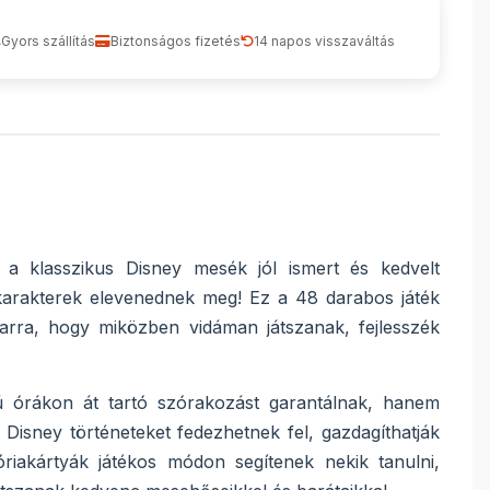
Gyors szállítás
Biztonságos fizetés
14 napos visszaváltás
 a klasszikus Disney mesék jól ismert és kedvelt
rakterek elevenednek meg! Ez a 48 darabos játék
arra, hogy miközben vidáman játszanak, fejlesszék
zú órákon át tartó szórakozást garantálnak, hanem
b Disney történeteket fedezhetnek fel, gazdagíthatják
riakártyák játékos módon segítenek nekik tanulni,