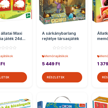
állatai Maxi
A sárkánybarlang
Állat
a játék 24db-
rejtélye társasjáték
memór
efl
os - 
ajátékok
Memóriajátékok
Memó
 Ft
5 449 Ft
1 379
LETEK
RÉSZLETEK
RÉS