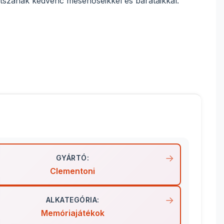
játszanak kedvenc mesehőseikkel és barátaikkal.
GYÁRTÓ:
Clementoni
ALKATEGÓRIA:
Memóriajátékok