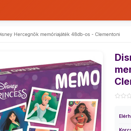
isney Hercegnők memóriajáték 48db-os - Clementoni
Dis
mem
Cle
Elér
Korc