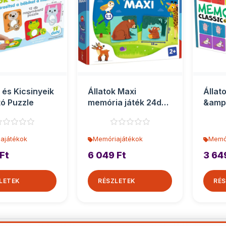
 és Kicsinyeik
Állatok Maxi
Állat
tó Puzzle
memória játék 24db-
&amp;
os - Trefl
játék
ajátékok
Memóriajátékok
Memó
Ft
6 049 Ft
3 64
LETEK
RÉSZLETEK
RÉS