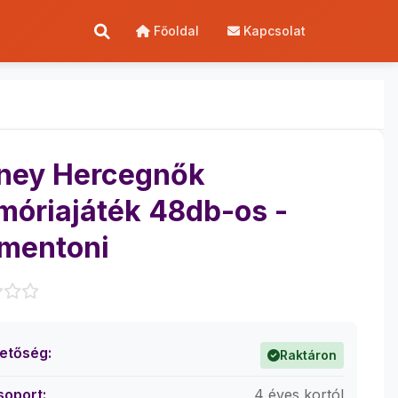
Főoldal
Kapcsolat
ney Hercegnők
óriajáték 48db-os -
mentoni
hetőség:
Raktáron
soport:
4 éves kortól