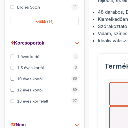
fejlődni, és 
Lilo és Stitch
11
48 darabos, 
Jégvarázs
9
Kiemelkedően 
több (14)
Szórakoztató é
Harry Potter
9
Vidám, színes 
Ideális válasz
Peppa malac
8
Korcsoportok
Disney hercegnők
5
1 éves kortól
1
Mickey egér
4
Termé
1,5 éves kortól
3
10 éves kortól
86
12 éves kortól
89
18 éves kor felett
27
2 éves kortól
6
3 éves kortól
200
Nem