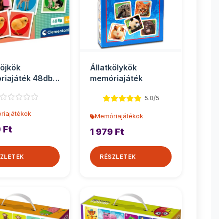
köjkök
Állatkölykök
iajáték 48db-
memóriajáték
Clementoni
5.0/5
riajátékok
Memóriajátékok
 Ft
1 979 Ft
ZLETEK
RÉSZLETEK