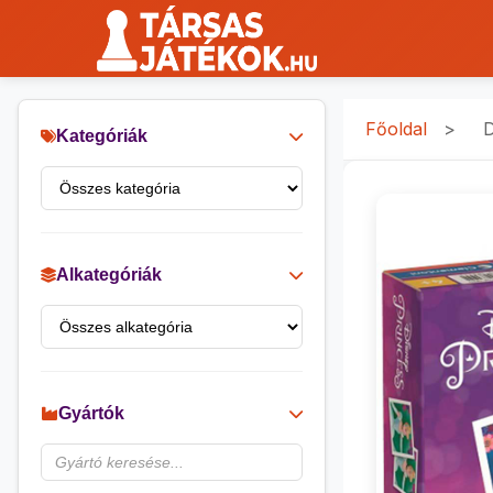
Főoldal
>
D
Kategóriák
Alkategóriák
Gyártók