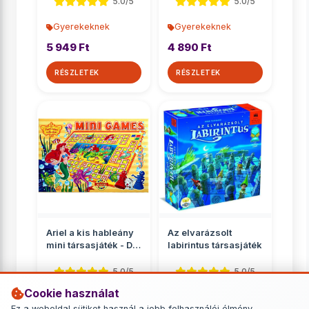
5.0/5
5.0/5
Gyerekeknek
Gyerekeknek
5 949 Ft
4 890 Ft
RÉSZLETEK
RÉSZLETEK
Ariel a kis hableány
Az elvarázsolt
mini társasjáték - D-
labirintus társasjáték
Toys
5.0/5
5.0/5
Cookie használat
Gyerekeknek
Gyerekeknek
Ez a weboldal sütiket használ a jobb felhasználói élmény