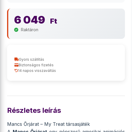
6 049
Ft
Raktáron
Gyors szállítás
Biztonságos fizetés
14 napos visszaváltás
Részletes leírás
Mancs Őrjárat – My Treat társasjáték
A
Mancs Őrjárat
egy népszerű amerikai animációs