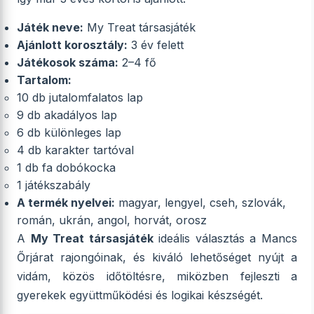
Játék neve:
My Treat társasjáték
Ajánlott korosztály:
3 év felett
Játékosok száma:
2–4 fő
Tartalom:
10 db jutalomfalatos lap
9 db akadályos lap
6 db különleges lap
4 db karakter tartóval
1 db fa dobókocka
1 játékszabály
A termék nyelvei:
magyar, lengyel, cseh, szlovák,
román, ukrán, angol, horvát, orosz
A
My Treat társasjáték
ideális választás a Mancs
Őrjárat rajongóinak, és kiváló lehetőséget nyújt a
vidám, közös időtöltésre, miközben fejleszti a
gyerekek együttműködési és logikai készségét.