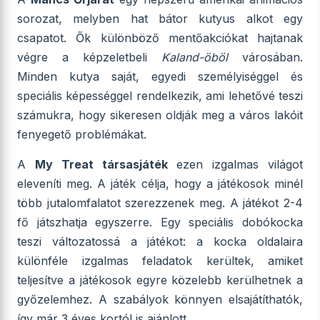
sorozat, melyben hat bátor kutyus alkot egy
csapatot. Ők különböző mentőakciókat hajtanak
végre a képzeletbeli
Kaland-öböl
városában.
Minden kutya saját, egyedi személyiséggel és
speciális képességgel rendelkezik, ami lehetővé teszi
számukra, hogy sikeresen oldják meg a város lakóit
fenyegető problémákat.
A
My Treat társasjáték
ezen izgalmas világot
eleveníti meg. A játék célja, hogy a játékosok minél
több jutalomfalatot szerezzenek meg. A játékot 2-4
fő játszhatja egyszerre. Egy speciális dobókocka
teszi változatossá a játékot: a kocka oldalaira
különféle izgalmas feladatok kerültek, amiket
teljesítve a játékosok egyre közelebb kerülhetnek a
győzelemhez. A szabályok könnyen elsajátíthatók,
így már 3 éves kortól is ajánlott.