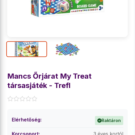
Mancs Őrjárat My Treat
társasjáték - Trefl
Elérhetőség:
Raktáron
Korcsoport:
3 éves kortól