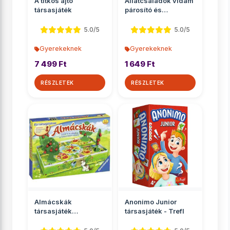
A titkos ajtó
Állatcsaládok vidám
társasjáték
párosító és
memóriajáték
5.0/5
5.0/5
Gyerekeknek
Gyerekeknek
7 499 Ft
1 649 Ft
RÉSZLETEK
RÉSZLETEK
Almácskák
Anonimo Junior
társasjáték
társasjáték - Trefl
óvodásoknak -
Ravensburger