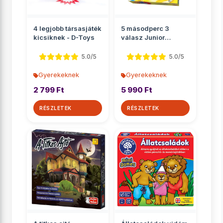
4 legjobb társasjáték
5 másodperc 3
kicsiknek - D-Toys
válasz Junior
társasjáték
5.0/5
5.0/5
Gyerekeknek
Gyerekeknek
2 799 Ft
5 990 Ft
RÉSZLETEK
RÉSZLETEK