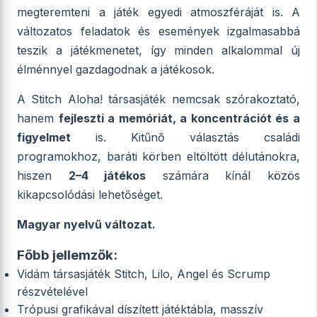
megteremteni a játék egyedi atmoszféráját is. A
változatos feladatok és események izgalmasabbá
teszik a játékmenetet, így minden alkalommal új
élménnyel gazdagodnak a játékosok.
A Stitch Aloha! társasjáték nemcsak szórakoztató,
hanem
fejleszti a memóriát, a koncentrációt és a
figyelmet
is. Kitűnő választás családi
programokhoz, baráti körben eltöltött délutánokra,
hiszen
2–4 játékos
számára kínál közös
kikapcsolódási lehetőséget.
Magyar nyelvű változat.
Főbb jellemzők:
Vidám társasjáték Stitch, Lilo, Angel és Scrump
részvételével
Trópusi grafikával díszített játéktábla, masszív