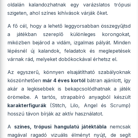
oldalán kalandozhatnak egy varázslatos trópusi
szigeten, ahol színes kihívások várják őket.
A fő cél, hogy a lehető leggyorsabban összegyűjtsd
a játékban szereplő különleges korongokat,
miközben bejárod a vidám, izgalmas pályát. Minden
lépésnél új kalandok, feladatok és meglepetések
várnak rád, melyeket dobókockával érhetsz el.
Az egyszerű, könnyen elsajátítható szabályoknak
köszönhetően
már 4 éves kortól
bátran ajánlott, így
akár a legkisebbek is bekapcsolódhatnak a játék
örömeibe. A tartós, strapabíró anyagból készült
karakterfigurák
(Stitch, Lilo, Angel és Scrump)
hosszú távon bírják az aktív használatot.
A
színes, trópusi hangulatú játéktábla
nemcsak
magával ragadó vizuális élményt nyújt, de segít