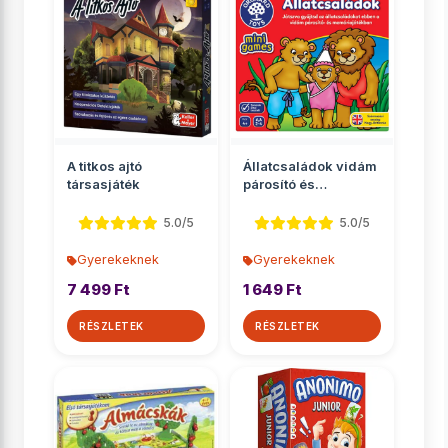
A titkos ajtó
Állatcsaládok vidám
társasjáték
párosító és
memóriajáték
5.0/5
5.0/5
Gyerekeknek
Gyerekeknek
7 499 Ft
1 649 Ft
RÉSZLETEK
RÉSZLETEK