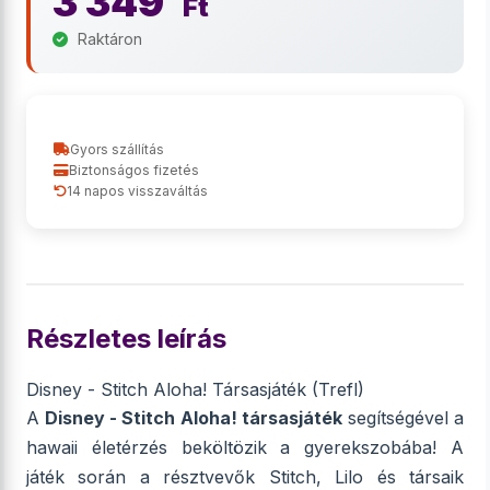
3 349
Ft
Raktáron
Gyors szállítás
Biztonságos fizetés
14 napos visszaváltás
Részletes leírás
Disney - Stitch Aloha! Társasjáték (Trefl)
A
Disney - Stitch Aloha! társasjáték
segítségével a
hawaii életérzés beköltözik a gyerekszobába! A
játék során a résztvevők Stitch, Lilo és társaik