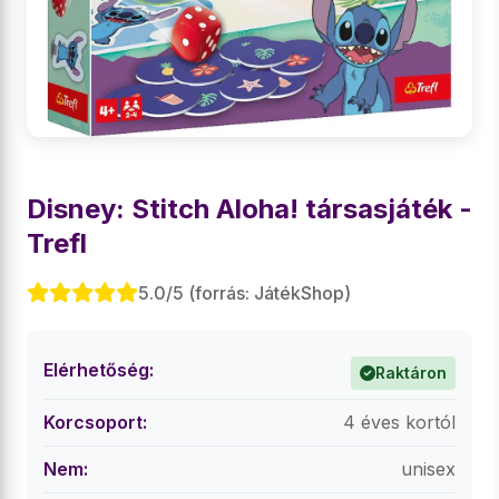
Disney: Stitch Aloha! társasjáték -
Trefl
5.0/5 (forrás: JátékShop)
Elérhetőség:
Raktáron
Korcsoport:
4 éves kortól
Nem:
unisex