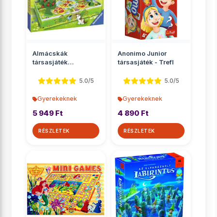
Almácskák
Anonimo Junior
társasjáték
társasjáték - Trefl
óvodásoknak -
Ravensburger
5.0/5
5.0/5
Gyerekeknek
Gyerekeknek
5 949 Ft
4 890 Ft
RÉSZLETEK
RÉSZLETEK