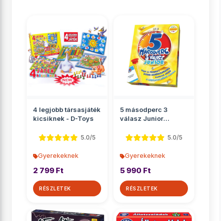
4 legjobb társasjáték
5 másodperc 3
kicsiknek - D-Toys
válasz Junior
társasjáték
5.0/5
5.0/5
Gyerekeknek
Gyerekeknek
2 799 Ft
5 990 Ft
RÉSZLETEK
RÉSZLETEK