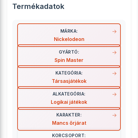
Termékadatok
MÁRKA:
Nickelodeon
GYÁRTÓ:
Spin Master
KATEGÓRIA:
Társasjátékok
ALKATEGÓRIA:
Logikai játékok
KARAKTER:
Mancs őrjárat
KORCSOPORT: