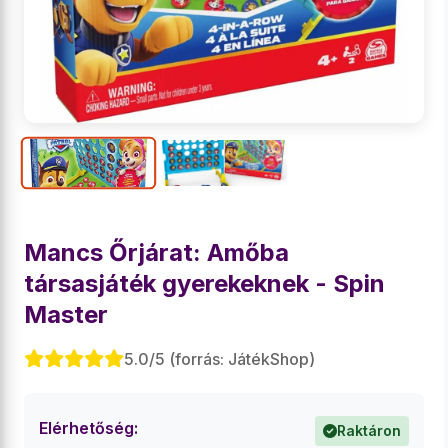
Mancs Őrjárat: Amőba
társasjáték gyerekeknek - Spin
Master
5.0/5 (forrás: JátékShop)
Elérhetőség:
Raktáron