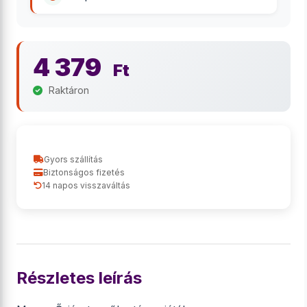
4 379
Ft
Raktáron
Gyors szállítás
Biztonságos fizetés
14 napos visszaváltás
Részletes leírás