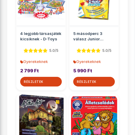
4 legjobb társasjáték
5 másodperc 3
kicsiknek - D-Toys
válasz Junior
társasjáték
5.0/5
5.0/5
Gyerekeknek
Gyerekeknek
2 799 Ft
5 990 Ft
RÉSZLETEK
RÉSZLETEK