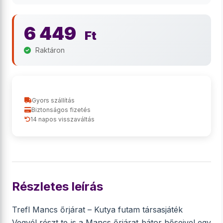
6 449
Ft
Raktáron
Gyors szállítás
Biztonságos fizetés
14 napos visszaváltás
Részletes leírás
Trefl Mancs őrjárat – Kutya futam társasjáték
Vegyél részt te is a Mancs őrjárat bátor hőseivel egy