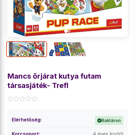
Mancs őrjárat kutya futam
társasjáték- Trefl
Elérhetőség:
Raktáron
Korcsoport:
4 éves kortól