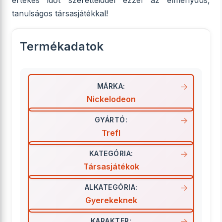
értékes időt szeretteiddel ezzel az élménydús,
tanulságos társasjátékkal!
Termékadatok
MÁRKA:
Nickelodeon
GYÁRTÓ:
Trefl
KATEGÓRIA:
Társasjátékok
ALKATEGÓRIA:
Gyerekeknek
KARAKTER: