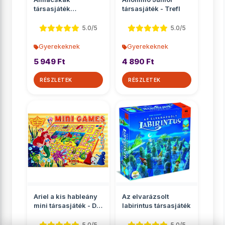
társasjáték
társasjáték - Trefl
óvodásoknak -
Ravensburger
5.0/5
5.0/5
Gyerekeknek
Gyerekeknek
5 949 Ft
4 890 Ft
RÉSZLETEK
RÉSZLETEK
Ariel a kis hableány
Az elvarázsolt
mini társasjáték - D-
labirintus társasjáték
Toys
5.0/5
5.0/5