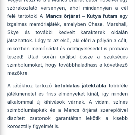
szórakoztató versenyen, ahol mindannyian a cél
felé tartotok! A
Mancs őrjárat – Kutya futam
egy
izgalmas memóriajáték, amelyben Chase, Marshall,
Skye és további kedvelt karakterek oldalán
játszhattok. Légy te az első, aki eléri a pályán a célt,
miközben memóriádat és odafigyelésedet is próbára
teszed! Utad során gyűjtsd össze a szükséges
szimbólumokat, hogy továbbhaladhass a következő
mezőkre.
A játékhoz tartozó
kétoldalas játéktábla
többféle
játékmenetet és friss élményeket kínál, így minden
alkalommal új kihívások várnak. A vidám, színes
szimbólumlapkák és a Mancs őrjárat szereplőivel
díszített zsetonok garantáltan lekötik a kisebb
korosztály figyelmét is.