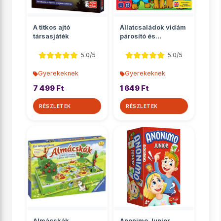
A titkos ajtó
Állatcsaládok vidám
társasjáték
párosító és
memóriajáték
5.0/5
5.0/5
Gyerekeknek
Gyerekeknek
7 499 Ft
1 649 Ft
RÉSZLETEK
RÉSZLETEK
Almácskák
Anonimo Junior