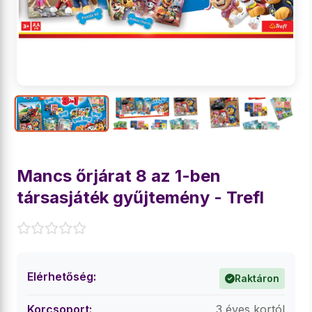
Mancs őrjárat 8 az 1-ben
társasjáték gyűjtemény - Trefl
Elérhetőség:
Raktáron
Korcsoport:
3 éves kortól