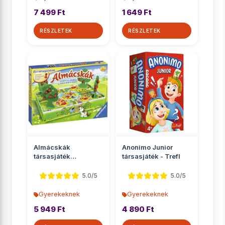
7 499 Ft
1 649 Ft
RÉSZLETEK
RÉSZLETEK
Almácskák
Anonimo Junior
társasjáték
társasjáték - Trefl
óvodásoknak -
Ravensburger
5.0/5
5.0/5
Gyerekeknek
Gyerekeknek
5 949 Ft
4 890 Ft