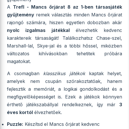
A
Trefl - Mancs őrjárat 8 az 1-ben társasjáték
gyűjtemény
remek választás minden Mancs őrjárat
rajongó számára, hiszen egyetlen dobozban akár
nyolc izgalmas játékkal
élvezhetik kedvenc
karaktereik társaságát! Találkozhatsz Chase-szel,
Marshall-lal, Skye-jal és a többi hőssel, miközben
változatos kihívásokban tehetitek próbára
magatokat.
A csomagban
klasszikus játékok
kaptak helyet,
amelyek nem csupán szórakoztatóak, hanem
fejlesztik a memóriát, a logikai gondolkodást és a
megfigyelőképességet is. Ezek a játékok könnyen
érthető játékszabállyal rendelkeznek, így már
3
éves kortól
élvezhetőek.
Puzzle:
Készítsd el Mancs őrjárat kedvenc