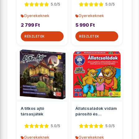
5.0/5
5.0/5
Gyerekeknek
Gyerekeknek
2 799 Ft
5 990 Ft
RÉSZLETEK
RÉSZLETEK
A titkos ajtó
Állatcsaládok vidám
társasjáték
párosító és
memóriajáték
5.0/5
5.0/5
Gyerekeknek
Gyerekeknek