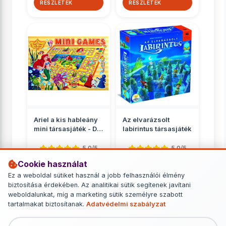
RÉSZLETEK
RÉSZLETEK
Ariel a kis hableány
Az elvarázsolt
mini társasjáték - D-
labirintus társasjáték
Toys
5.0/5
5.0/5
Cookie használat
Gyerekeknek
Gyerekeknek
Ez a weboldal sütiket használ a jobb felhasználói élmény
890 Ft
11 449 Ft
biztosítása érdekében. Az analitikai sütik segítenek javítani
weboldalunkat, míg a marketing sütik személyre szabott
RÉSZLETEK
RÉSZLETEK
tartalmakat biztosítanak.
Adatvédelmi szabályzat