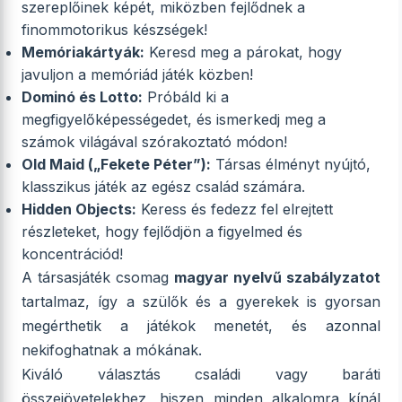
szereplőinek képét, miközben fejlődnek a
finommotorikus készségek!
Memóriakártyák:
Keresd meg a párokat, hogy
javuljon a memóriád játék közben!
Dominó és Lotto:
Próbáld ki a
megfigyelőképességedet, és ismerkedj meg a
számok világával szórakoztató módon!
Old Maid („Fekete Péter”):
Társas élményt nyújtó,
klasszikus játék az egész család számára.
Hidden Objects:
Keress és fedezz fel elrejtett
részleteket, hogy fejlődjön a figyelmed és
koncentrációd!
A társasjáték csomag
magyar nyelvű szabályzatot
tartalmaz, így a szülők és a gyerekek is gyorsan
megérthetik a játékok menetét, és azonnal
nekifoghatnak a mókának.
Kiváló választás családi vagy baráti
összejövetelekhez, hiszen minden alkalomra kínál