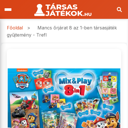
Főoldal
>
Mancs őrjárat 8 az 1-ben társasjáték
gyűjtemény - Trefl