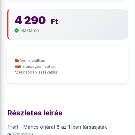
4 290
Ft
Raktáron
Gyors szállítás
Biztonságos fizetés
14 napos visszaváltás
Részletes leírás
Trefl - Mancs őrjárat 8 az 1-ben társasjáték
gyűjtemény