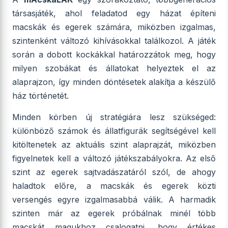
társasjáték, ahol feladatod egy házat építeni
macskák és egerek számára, miközben izgalmas,
szintenként változó kihívásokkal találkozol. A játék
során a dobott kockákkal határozzátok meg, hogy
milyen szobákat és állatokat helyeztek el az
alaprajzon, így minden döntésetek alakítja a készülő
ház történetét.
Minden körben új stratégiára lesz szükséged:
különböző számok és állatfigurák segítségével kell
kitöltenetek az aktuális szint alaprajzát, miközben
figyelnetek kell a változó játékszabályokra. Az első
szint az egerek sajtvadászatáról szól, de ahogy
haladtok előre, a macskák és egerek közti
versengés egyre izgalmasabbá válik. A harmadik
szinten már az egerek próbálnak minél több
macskát magukhoz csalogatni, hogy értékes