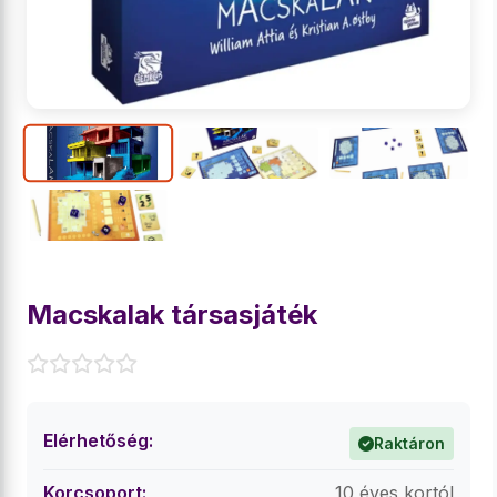
Macskalak társasjáték
Elérhetőség:
Raktáron
Korcsoport:
10 éves kortól