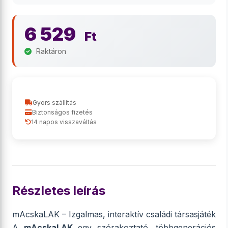
6 529
Ft
Raktáron
Gyors szállítás
Biztonságos fizetés
14 napos visszaváltás
Részletes leírás
mAcskaLAK – Izgalmas, interaktív családi társasjáték
A
mAcskaLAK
egy szórakoztató, többgenerációs