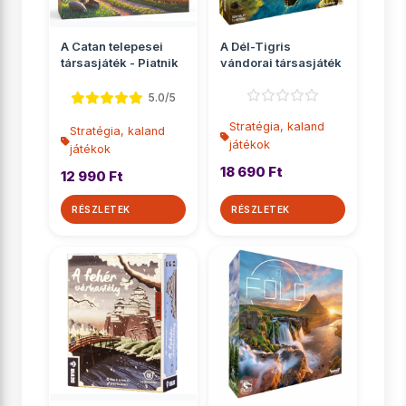
A Catan telepesei
A Dél-Tigris
társasjáték - Piatnik
vándorai társasjáték
5.0/5
Stratégia, kaland
Stratégia, kaland
játékok
játékok
18 690 Ft
12 990 Ft
RÉSZLETEK
RÉSZLETEK