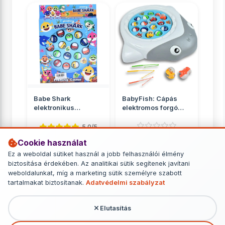
Babe Shark
BabyFish: Cápás
elektronikus
elektromos forgó
horgászjáték
horgászjáték
hanggal
5.0/5
Cookie használat
Ügyességi játékok
Ügyességi játékok
Ez a weboldal sütiket használ a jobb felhasználói élmény
5 290 Ft
3 090 Ft
biztosítása érdekében. Az analitikai sütik segítenek javítani
weboldalunkat, míg a marketing sütik személyre szabott
RÉSZLETEK
RÉSZLETEK
tartalmakat biztosítanak.
Adatvédelmi szabályzat
Elutasítás