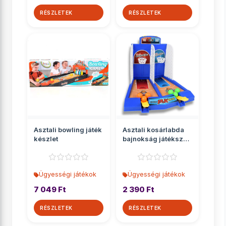
RÉSZLETEK
RÉSZLETEK
Asztali bowling játék
Asztali kosárlabda
készlet
bajnokság játékszett
kilövővel
Ügyességi játékok
Ügyességi játékok
7 049 Ft
2 390 Ft
RÉSZLETEK
RÉSZLETEK