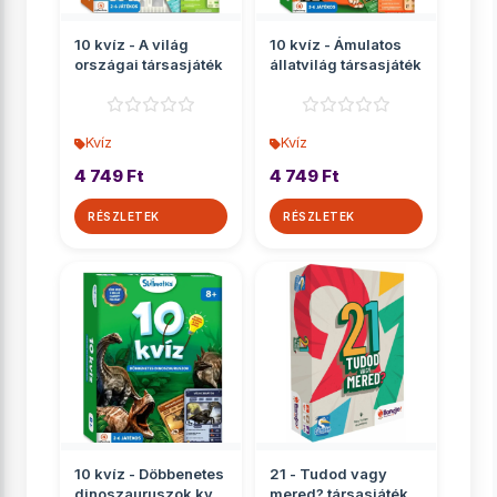
10 kvíz - A világ
10 kvíz - Ámulatos
országai társasjáték
állatvilág társasjáték
Kvíz
Kvíz
4 749 Ft
4 749 Ft
RÉSZLETEK
RÉSZLETEK
10 kvíz - Döbbenetes
21 - Tudod vagy
dinoszauruszok kvíz
mered? társasjáték