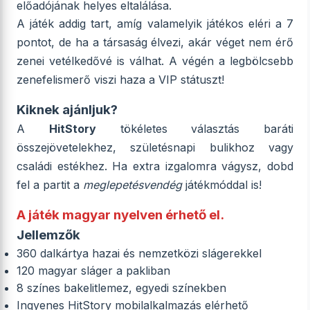
előadójának helyes eltalálása.
A játék addig tart, amíg valamelyik játékos eléri a 7
pontot, de ha a társaság élvezi, akár véget nem érő
zenei vetélkedővé is válhat. A végén a legbölcsebb
zenefelismerő viszi haza a VIP státuszt!
Kiknek ajánljuk?
A
HitStory
tökéletes választás baráti
összejövetelekhez, születésnapi bulikhoz vagy
családi estékhez. Ha extra izgalomra vágysz, dobd
fel a partit a
meglepetésvendég
játékmóddal is!
A játék magyar nyelven érhető el.
Jellemzők
360 dalkártya hazai és nemzetközi slágerekkel
120 magyar sláger a pakliban
8 színes bakelitlemez, egyedi színekben
Ingyenes HitStory mobilalkalmazás elérhető