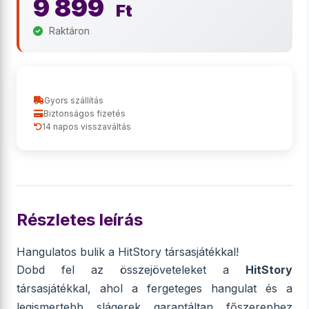
9 899
Ft
Raktáron
Gyors szállítás
Biztonságos fizetés
14 napos visszaváltás
Részletes leírás
Hangulatos bulik a HitStory társasjátékkal!
Dobd fel az összejöveteleket a
HitStory
társasjátékkal, ahol a fergeteges hangulat és a
legismertebb slágerek garantáltan főszerephez