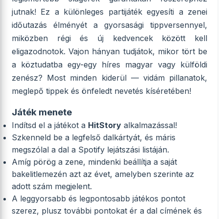
jutnak! Ez a különleges partijáték egyesíti a zenei
időutazás élményét a gyorsasági tippversennyel,
miközben régi és új kedvencek között kell
eligazodnotok. Vajon hányan tudjátok, mikor tört be
a köztudatba egy-egy híres magyar vagy külföldi
zenész? Most minden kiderül — vidám pillanatok,
meglepő tippek és önfeledt nevetés kíséretében!
Játék menete
Indítsd el a játékot a
HitStory
alkalmazással!
Szkenneld be a legfelső dalkártyát, és máris
megszólal a dal a Spotify lejátszási listáján.
Amíg pörög a zene, mindenki beállítja a saját
bakelitlemezén azt az évet, amelyben szerinte az
adott szám megjelent.
A leggyorsabb és legpontosabb játékos pontot
szerez, plusz további pontokat ér a dal címének és