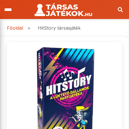
Főoldal
>
HitStory társasjáték