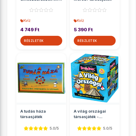
társasjáték
Kvíz
Kvíz
4 749 Ft
5 390 Ft
RÉSZLETEK
RÉSZLETEK
A tudás háza
A világ országai
társasjáték
társasjáték -
Brainbox
5.0/5
5.0/5