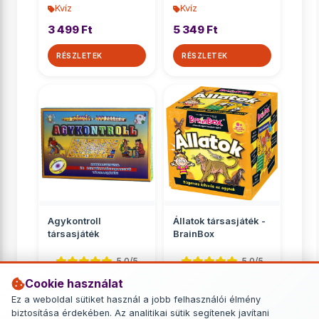
Kvíz
Kvíz
3 499 Ft
5 349 Ft
RÉSZLETEK
RÉSZLETEK
Agykontroll
Állatok társasjáték -
társasjáték
BrainBox
5.0/5
5.0/5
Cookie használat
Kvíz
Kvíz
Ez a weboldal sütiket használ a jobb felhasználói élmény
3 499 Ft
5 649 Ft
biztosítása érdekében. Az analitikai sütik segítenek javítani