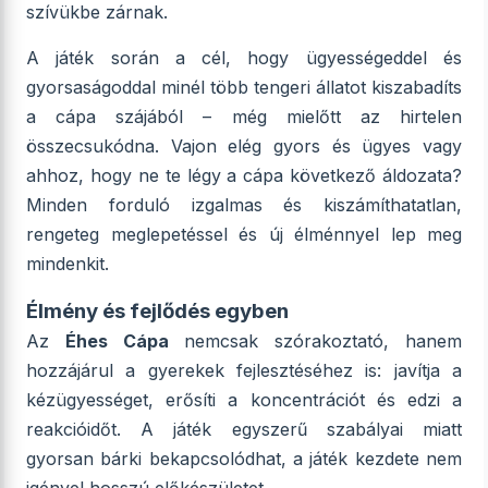
szívükbe zárnak.
A játék során a cél, hogy ügyességeddel és
gyorsaságoddal minél több tengeri állatot kiszabadíts
a cápa szájából – még mielőtt az hirtelen
összecsukódna. Vajon elég gyors és ügyes vagy
ahhoz, hogy ne te légy a cápa következő áldozata?
Minden forduló izgalmas és kiszámíthatatlan,
rengeteg meglepetéssel és új élménnyel lep meg
mindenkit.
Élmény és fejlődés egyben
Az
Éhes Cápa
nemcsak szórakoztató, hanem
hozzájárul a gyerekek fejlesztéséhez is: javítja a
kézügyességet, erősíti a koncentrációt és edzi a
reakcióidőt. A játék egyszerű szabályai miatt
gyorsan bárki bekapcsolódhat, a játék kezdete nem