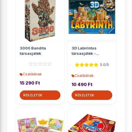
3000 Bandita
3D Labirintus
társasjáték
társasjáték -
Ravensburger
5.0/5
Családnak
Családnak
15 290 Ft
10 490 Ft
RÉSZLETEK
RÉSZLETEK