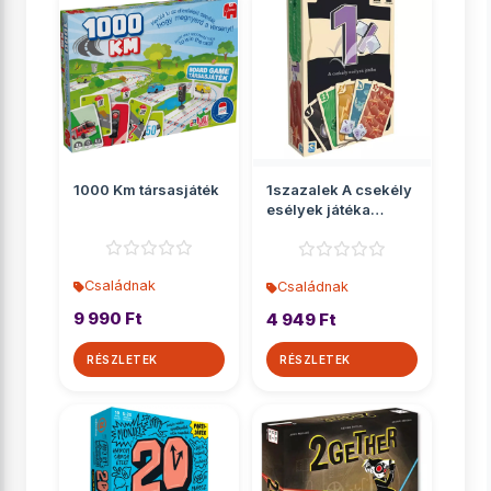
1000 Km társasjáték
1szazalek A csekély
esélyek játéka
társasjáték
Családnak
Családnak
9 990 Ft
4 949 Ft
RÉSZLETEK
RÉSZLETEK