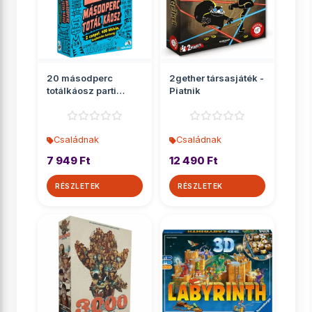
20 másodperc
2gether társasjáték -
totálkáosz parti
Piatnik
társasjáték
Családnak
Családnak
7 949 Ft
12 490 Ft
RÉSZLETEK
RÉSZLETEK