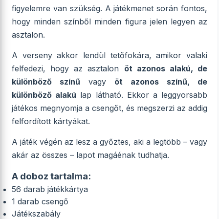
figyelemre van szükség. A játékmenet során fontos,
hogy minden színből minden figura jelen legyen az
asztalon.
A verseny akkor lendül tetőfokára, amikor valaki
felfedezi, hogy az asztalon
öt azonos alakú, de
különböző színű
vagy
öt azonos színű, de
különböző alakú
lap látható. Ekkor a leggyorsabb
játékos megnyomja a csengőt, és megszerzi az addig
felfordított kártyákat.
A játék végén az lesz a győztes, aki a legtöbb – vagy
akár az összes – lapot magáénak tudhatja.
A doboz tartalma:
56 darab játékkártya
1 darab csengő
Játékszabály