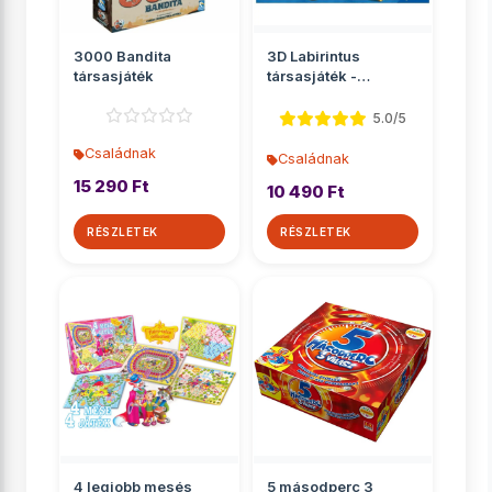
3000 Bandita
3D Labirintus
társasjáték
társasjáték -
Ravensburger
5.0/5
Családnak
Családnak
15 290 Ft
10 490 Ft
RÉSZLETEK
RÉSZLETEK
4 legjobb mesés
5 másodperc 3