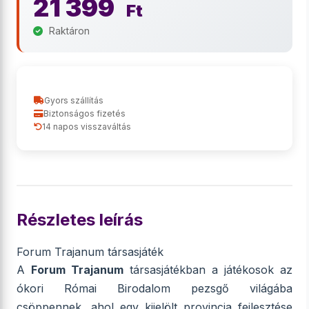
21 399
Ft
Raktáron
Gyors szállítás
Biztonságos fizetés
14 napos visszaváltás
Részletes leírás
Forum Trajanum társasjáték
A
Forum Trajanum
társasjátékban a játékosok az
ókori Római Birodalom pezsgő világába
csöppennek, ahol egy kijelölt provincia fejlesztése