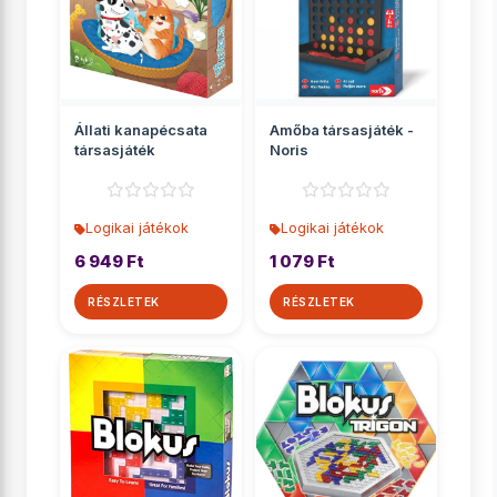
Állati kanapécsata
Amőba társasjáték -
társasjáték
Noris
Logikai játékok
Logikai játékok
6 949 Ft
1 079 Ft
RÉSZLETEK
RÉSZLETEK