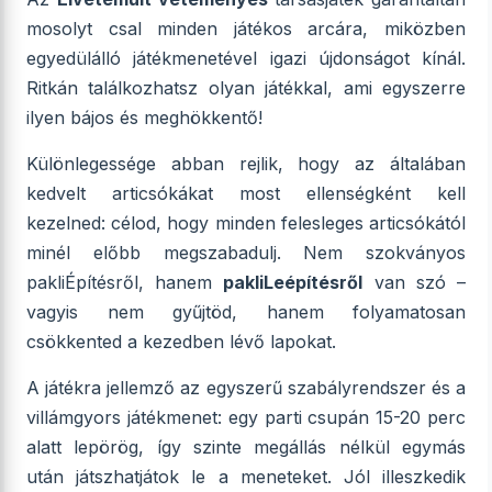
mosolyt csal minden játékos arcára, miközben
egyedülálló játékmenetével igazi újdonságot kínál.
Ritkán találkozhatsz olyan játékkal, ami egyszerre
ilyen bájos és meghökkentő!
Különlegessége abban rejlik, hogy az általában
kedvelt articsókákat most ellenségként kell
kezelned: célod, hogy minden felesleges articsókától
minél előbb megszabadulj. Nem szokványos
pakliÉpítésről, hanem
pakliLeépítésről
van szó –
vagyis nem gyűjtöd, hanem folyamatosan
csökkented a kezedben lévő lapokat.
A játékra jellemző az egyszerű szabályrendszer és a
villámgyors játékmenet: egy parti csupán 15-20 perc
alatt lepörög, így szinte megállás nélkül egymás
után játszhatjátok le a meneteket. Jól illeszkedik