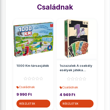
Családnak
1000 Km társasjáték
1szazalek A csekély
esélyek játéka
társasjáték
Családnak
Családnak
9 990 Ft
4 949 Ft
RÉSZLETEK
RÉSZLETEK