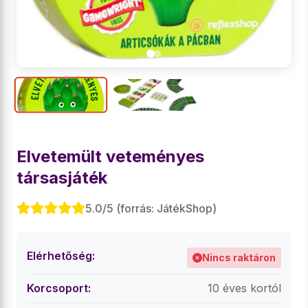
Elvetemült veteményes
társasjáték
5.0/5 (forrás: JátékShop)
Elérhetőség:
Nincs raktáron
Korcsoport:
10 éves kortól