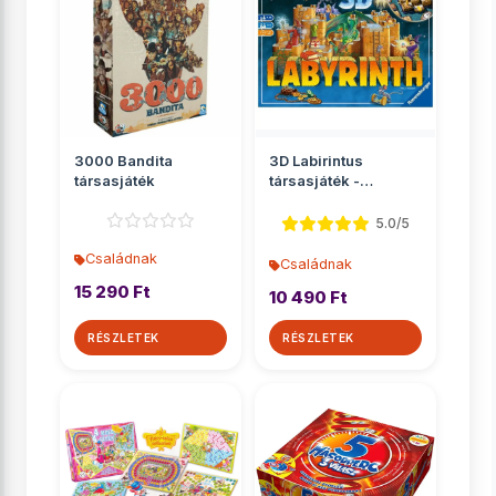
3000 Bandita
3D Labirintus
társasjáték
társasjáték -
Ravensburger
5.0/5
Családnak
Családnak
15 290 Ft
10 490 Ft
RÉSZLETEK
RÉSZLETEK