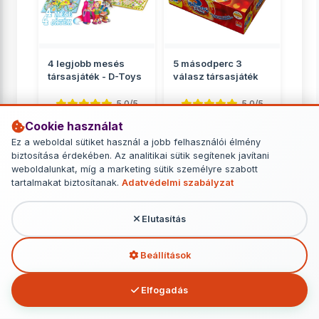
4 legjobb mesés
5 másodperc 3
társasjáték - D-Toys
válasz társasjáték
5.0/5
5.0/5
Cookie használat
Családnak
Családnak
Ez a weboldal sütiket használ a jobb felhasználói élmény
2 799 Ft
6 749 Ft
biztosítása érdekében. Az analitikai sütik segítenek javítani
weboldalunkat, míg a marketing sütik személyre szabott
RÉSZLETEK
RÉSZLETEK
tartalmakat biztosítanak.
Adatvédelmi szabályzat
Elutasítás
További termékek - Családnak
Beállítások
Elfogadás