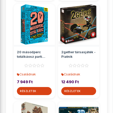
20 másodperc
2gether társasjáték -
totálkáosz parti
Piatnik
társasjáték
Családnak
Családnak
7 949 Ft
12 490 Ft
RÉSZLETEK
RÉSZLETEK