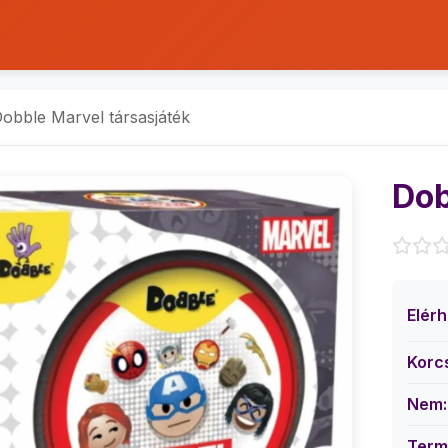
obble Marvel társasjáték
Dob
Elér
Korc
Nem:
Term