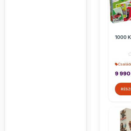
1000 K
Család
9 990
RÉSZ