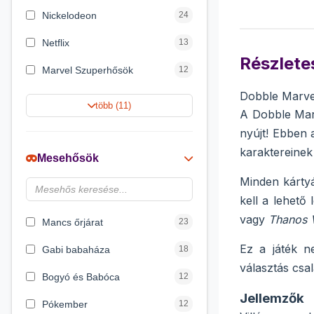
Nickelodeon
24
Netflix
13
Részletes
Marvel Szuperhősök
12
Dobble Marvel
Rubik bűvös kocka
10
több (11)
A Dobble Mar
Summer Toys
10
nyújt! Ebben 
karaktereinek
Noris
7
Mesehősök
Disney hercegnők
6
Minden kárt
kell a lehető
Logic Games
4
vagy
Thanos V
Mancs őrjárat
23
Ez a játék 
Gabi babaháza
18
választás csa
Bogyó és Babóca
12
Jellemzők
Pókember
12