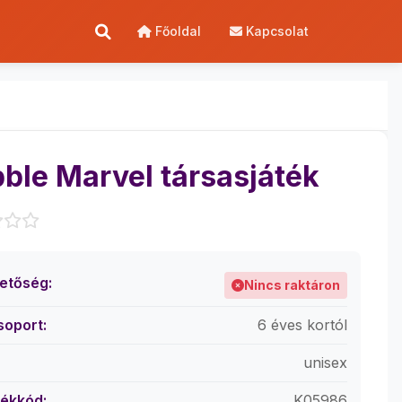
Főoldal
Kapcsolat
ble Marvel társasjáték
hetőség:
Nincs raktáron
soport:
6 éves kortól
unisex
ékkód:
K05986