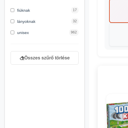
3 hónapos kortól
2
fiúknak
17
4 éves kortól
122
lányoknak
32
5 évess kortól
88
unisex
962
6 éves kortól
102
7 éves kortól
53
Összes szűrő törlése
8 éves kortól
216
9 éves kortól
16