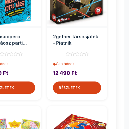
ásodperc
2gether társasjáték
káosz parti
- Piatnik
sjáték
ádnak
Családnak
9 Ft
12 490 Ft
ZLETEK
RÉSZLETEK