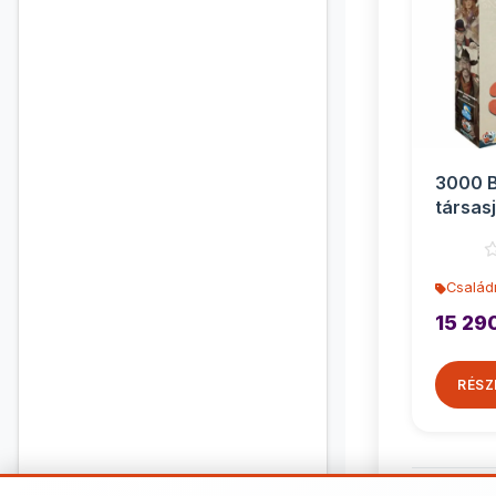
3000 B
társas
Család
15 29
RÉSZ