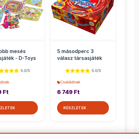
jobb mesés
5 másodperc 3
sjáték - D-Toys
válasz társasjáték
5.0/5
5.0/5
ádnak
Családnak
9 Ft
6 749 Ft
ZLETEK
RÉSZLETEK