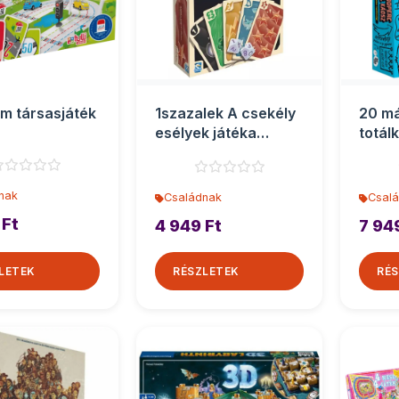
m társasjáték
1szazalek A csekély
20 m
esélyek játéka
totál
társasjáték
társa
nak
Családnak
Csal
 Ft
4 949 Ft
7 94
LETEK
RÉSZLETEK
RÉS