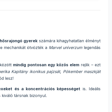
hősrajongó gyerek
számára kihagyhatatlan élményt
ble mechanikát ötvözték a
Marvel univerzum
legendás
 között
mindig pontosan egy közös elem
rejlik – ezt
erika Kapitány ikonikus pajzsát
,
Pókember maszkját
őd lesz!
flexeket és a koncentrációs képességet
is. Ideális
s kiváló társnak bizonyul.