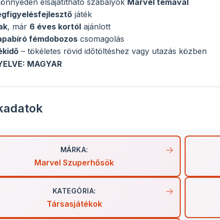
könnyedén elsajátítható szabályok
Marvel témával
egfigyelésfejlesztő
játék
ak
, már
6 éves kortól
ajánlott
apabíró fémdobozos
csomagolás
ékidő
– tökéletes rövid időtöltéshez vagy utazás közben
YELVE: MAGYAR
kadatok
MÁRKA:
Marvel Szuperhősök
KATEGÓRIA:
Társasjátékok