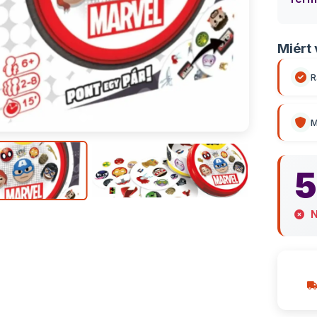
Miért 
R
M
5
N