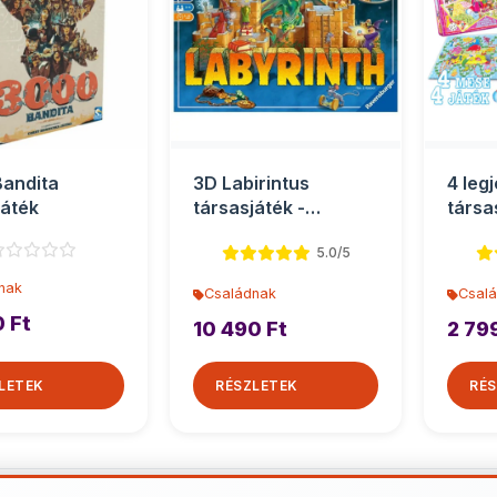
andita
3D Labirintus
4 leg
játék
társasjáték -
társa
Ravensburger
5.0/5
nak
Családnak
Csal
0 Ft
10 490 Ft
2 79
LETEK
RÉSZLETEK
RÉS