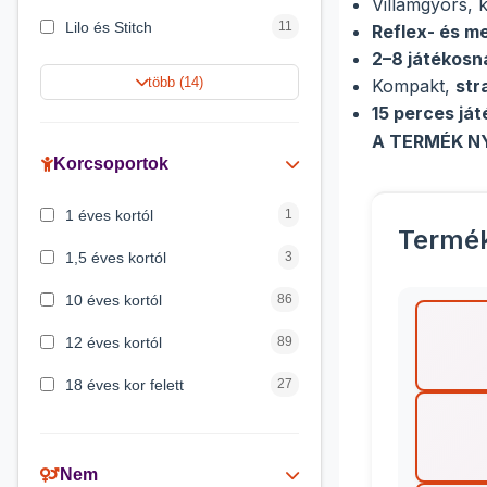
Villámgyors, 
Lilo és Stitch
11
Reflex- és m
2–8 játékosn
Jégvarázs
9
több (14)
Kompakt,
str
15 perces ját
Harry Potter
9
A TERMÉK N
Peppa malac
8
Korcsoportok
Disney hercegnők
5
1 éves kortól
1
Termé
Mickey egér
4
1,5 éves kortól
3
10 éves kortól
86
12 éves kortól
89
18 éves kor felett
27
2 éves kortól
6
3 éves kortól
200
Nem