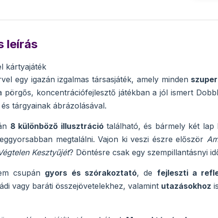
 leírás
 kártyajáték
vel egy igazán izgalmas társasjáték, amely minden
szuper
a pörgős, koncentrációfejlesztő játékban a jól ismert Dob
 és tárgyainak ábrázolásával.
yán
8 különböző illusztráció
található, és bármely két lap
 leggyorsabban megtalálni. Vajon ki veszi észre először
Am
égtelen Kesztyűjét
? Döntésre csak egy szempillantásnyi id
nem csupán
gyors és szórakoztató
, de
fejleszti a re
ládi vagy baráti összejövetelekhez, valamint
utazásokhoz
i