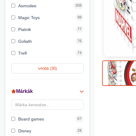
Asmodee
308
Magic Toys
98
Piatnik
77
Goliath
76
Trefl
74
Keller&Mayer
60
több (30)
Magyar Gyártó
55
Spin Master
31
Márkák
Delta Vision
28
Luna
23
Board games
67
Disney
28