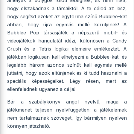
amelyek a bolygók fölött lebegnek, és nem ritka,
hogy elszakadnak a társaiktól. A te célod az lesz,
hogy segítsd ezeket az egyforma színű Bubblee-kat
abban, hogy újra egymás mellé kerüljenek! A
Bubblee Pop társasjáték a népszerű mobil- és
videojátékok hangulatát idézi, különösen a Candy
Crush és a Tetris logikai elemeire emlékeztet. A
játékban logikusan kell elhelyezni a Bubblee-kat, és
legalább három azonos színűt kell egymás mellé
juttatni, hogy azok eltűnjenek és ki tudd használni a
speciális képességeiket. Légy résen, mert az
ellenfelednek ugyanez a célja!
Bár a szabálykönyv angol nyelvű, maga a
játékmenet teljesen nyelvfüggetlen: a játékelemek
nem tartalmaznak szöveget, így bármilyen nyelven
könnyen játszható.