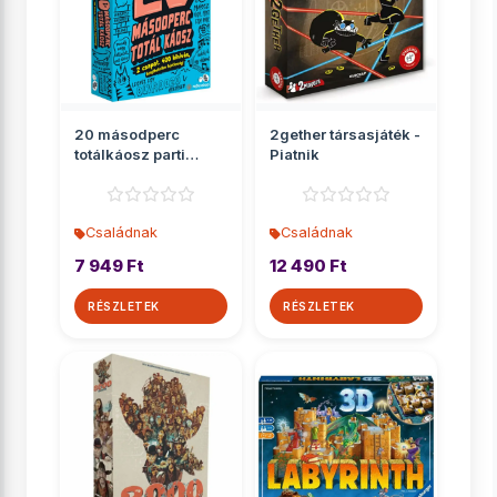
20 másodperc
2gether társasjáték -
totálkáosz parti
Piatnik
társasjáték
Családnak
Családnak
7 949 Ft
12 490 Ft
RÉSZLETEK
RÉSZLETEK