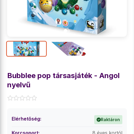
Bubblee pop társasjáték - Angol
nyelvű
Elérhetőség:
Raktáron
Korcsoport:
8 éves kortól