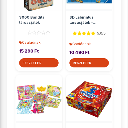
3000 Bandita
3D Labirintus
társasjáték
társasjáték -
Ravensburger
5.0/5
Családnak
Családnak
15 290 Ft
10 490 Ft
RÉSZLETEK
RÉSZLETEK