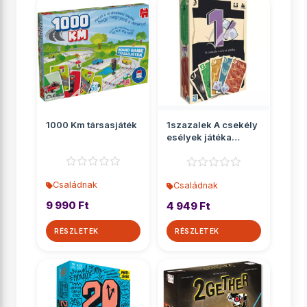
1000 Km társasjáték
1szazalek A csekély
esélyek játéka
társasjáték
Családnak
Családnak
9 990 Ft
4 949 Ft
RÉSZLETEK
RÉSZLETEK