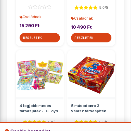
Ravensburger
5.0/5
Családnak
Családnak
15 290 Ft
10 490 Ft
RÉSZLETEK
RÉSZLETEK
4 legjobb mesés
5 másodperc 3
társasjáték - D-Toys
válasz társasjáték
5.0/5
5.0/5