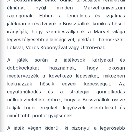
élményt nyújt minden Marvel-univerzum
rajongónak! Ebben a lendületes és izgalmas
játékban a résztvevők a Bosszúállók ikonikus hőseit
irányítják, hogy szembeszálljanak a Marvel világa
legveszélyesebb ellenségeivel, például Thanos-szal,
Lokival, Vörös Koponyával vagy Ultron-nal.
A játék során a játékosok kártyákat és
dobókockákat használnak, hogy okosan
megtervezzék a következő lépéseiket, miközben
kiaknázzák hőseik egyedi képességeit. Az
együttműködés és a stratégiai gondolkodás
nélkülözhetetlen ahhoz, hogy a Bosszúállók össze
tudják fogni erejüket, legyőzzék ellenfeleiket és
minél több pontot gyűjtsenek.
A játék végén kiderül, ki bizonyul a legerősebb