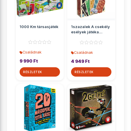
1000 Km társasjáték
1szazalek A csekély
esélyek játéka
társasjáték
Családnak
Családnak
9 990 Ft
4 949 Ft
RÉSZLETEK
RÉSZLETEK