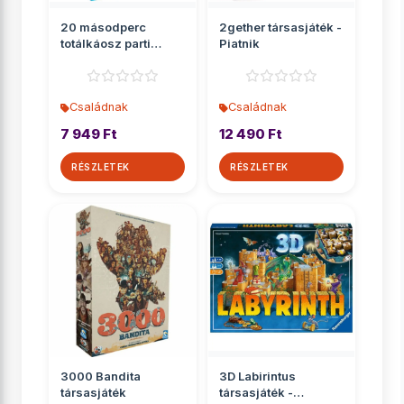
20 másodperc
2gether társasjáték -
totálkáosz parti
Piatnik
társasjáték
Családnak
Családnak
7 949 Ft
12 490 Ft
RÉSZLETEK
RÉSZLETEK
3000 Bandita
3D Labirintus
társasjáték
társasjáték -