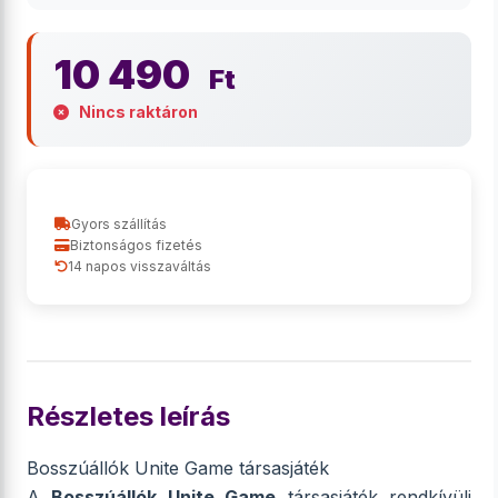
10 490
Ft
Nincs raktáron
Gyors szállítás
Biztonságos fizetés
14 napos visszaváltás
Részletes leírás
Bosszúállók Unite Game társasjáték
A
Bosszúállók Unite Game
társasjáték rendkívüli