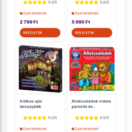
5.0/5
5.0/5
Gyerekeknek
Gyerekeknek
2 799 Ft
5 990 Ft
RÉSZLETEK
RÉSZLETEK
A titkos ajtó
Állatcsaládok vidám
társasjáték
párosító és
memóriajáték
5.0/5
5.0/5
Gyerekeknek
Gyerekeknek