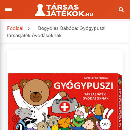
Főoldal
>
Bogyó és Babóca: Gyógypuszi
társasjáték óvodásoknak