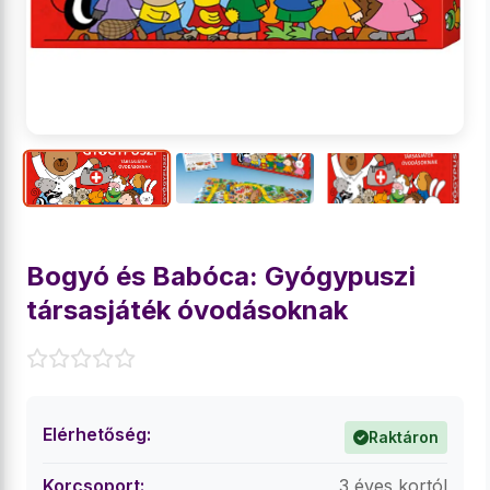
Bogyó és Babóca: Gyógypuszi
társasjáték óvodásoknak
Elérhetőség:
Raktáron
Korcsoport:
3 éves kortól