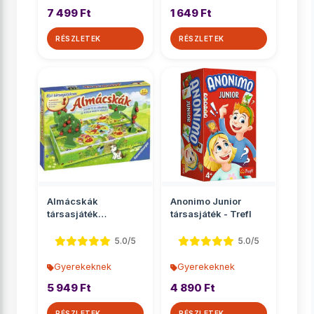
7 499 Ft
1 649 Ft
RÉSZLETEK
RÉSZLETEK
Almácskák
Anonimo Junior
társasjáték
társasjáték - Trefl
óvodásoknak -
Ravensburger
5.0/5
5.0/5
Gyerekeknek
Gyerekeknek
5 949 Ft
4 890 Ft
RÉSZLETEK
RÉSZLETEK