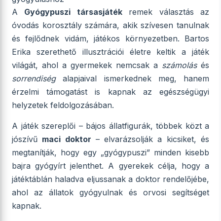
A
Gyógypuszi társasjáték
remek választás az
óvodás korosztály számára, akik szívesen tanulnak
és fejlődnek vidám, játékos környezetben. Bartos
Erika szerethető illusztrációi életre keltik a játék
világát, ahol a gyermekek nemcsak a
számolás
és
sorrendiség
alapjaival ismerkednek meg, hanem
érzelmi támogatást is kapnak az egészségügyi
helyzetek feldolgozásában.
A játék szereplői – bájos állatfigurák, többek közt a
jószívű
maci doktor
– elvarázsolják a kicsiket, és
megtanítják, hogy egy „gyógypuszi” minden kisebb
bajra gyógyírt jelenthet. A gyerekek célja, hogy a
játéktáblán haladva eljussanak a doktor rendelőjébe,
ahol az állatok gyógyulnak és orvosi segítséget
kapnak.