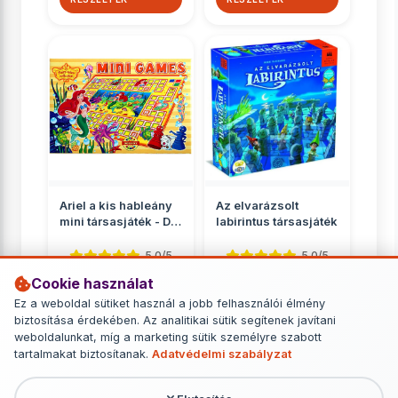
Ariel a kis hableány
Az elvarázsolt
mini társasjáték - D-
labirintus társasjáték
Toys
5.0/5
5.0/5
Cookie használat
Gyerekeknek
Gyerekeknek
Ez a weboldal sütiket használ a jobb felhasználói élmény
890 Ft
11 449 Ft
biztosítása érdekében. Az analitikai sütik segítenek javítani
weboldalunkat, míg a marketing sütik személyre szabott
RÉSZLETEK
RÉSZLETEK
tartalmakat biztosítanak.
Adatvédelmi szabályzat