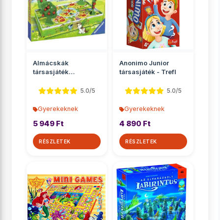
Almácskák
Anonimo Junior
társasjáték
társasjáték - Trefl
óvodásoknak -
Ravensburger
5.0/5
5.0/5
Gyerekeknek
Gyerekeknek
5 949 Ft
4 890 Ft
RÉSZLETEK
RÉSZLETEK