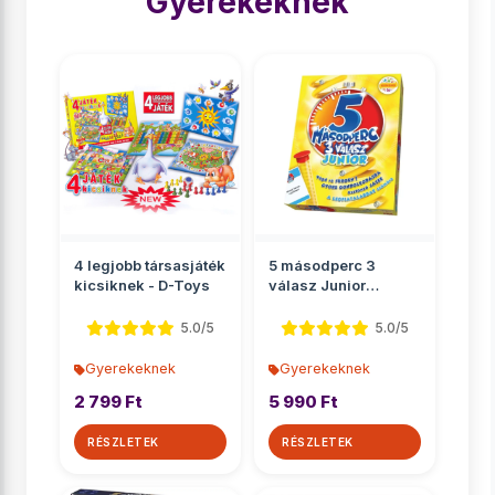
Gyerekeknek
4 legjobb társasjáték
5 másodperc 3
kicsiknek - D-Toys
válasz Junior
társasjáték
5.0/5
5.0/5
Gyerekeknek
Gyerekeknek
2 799 Ft
5 990 Ft
RÉSZLETEK
RÉSZLETEK