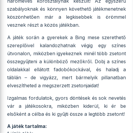
hároméves korosztálynak készült! Az egyszerű
szabályoknak és könnyen követhető játékmenetnek
köszönhetően már a legkisebbek is örömmel
vesznek részt a közös játékban.
A játék során a gyerekek a Bing mese szerethető
szereplőivel kalandozhatnak végig egy színes
útvonalon, miközben igyekeznek minél több zsetont
összegyűjteni a különböző mezőkről. Dobj a színes
oldalakkal ellátott fadobókockával, és haladj a
táblán – de vigyázz, mert bármelyik pillanatban
elveszítheted a megszerzett zsetonjaidat!
Izgalmas fordulatok, gyors döntések és sok nevetés
vár a játékosokra, miközben kiderül, ki ér be
elsőként a célba és ki gyűjti össze a legtöbb zsetont!
A játék tartalma: