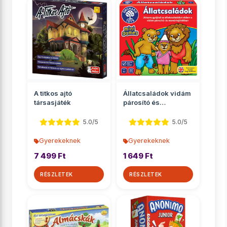
A titkos ajtó
Állatcsaládok vidám
társasjáték
párosító és
memóriajáték
5.0/5
5.0/5
Gyerekeknek
Gyerekeknek
7 499 Ft
1 649 Ft
RÉSZLETEK
RÉSZLETEK