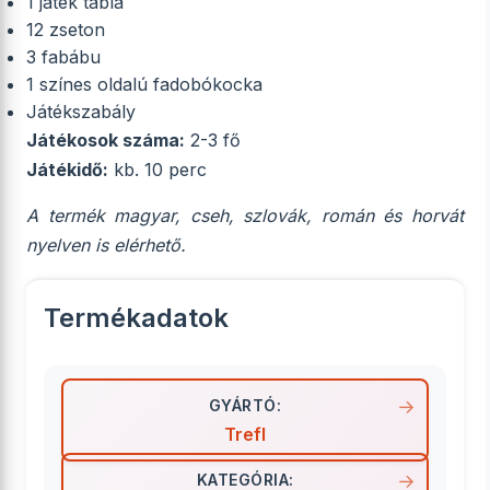
1 játék tábla
12 zseton
3 fabábu
1 színes oldalú fadobókocka
Játékszabály
Játékosok száma:
2-3 fő
Játékidő:
kb. 10 perc
A termék magyar, cseh, szlovák, román és horvát
nyelven is elérhető.
Termékadatok
GYÁRTÓ:
Trefl
KATEGÓRIA: