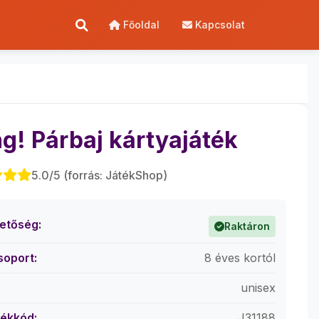
Főoldal
Kapcsolat
g! Párbaj kártyajáték
5.0/5 (forrás: JátékShop)
hetőség:
Raktáron
soport:
8 éves kortól
unisex
ékkód:
J31188