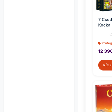
7 Csod
Kockaj
társas
Stratég
12 39
RÉSZ