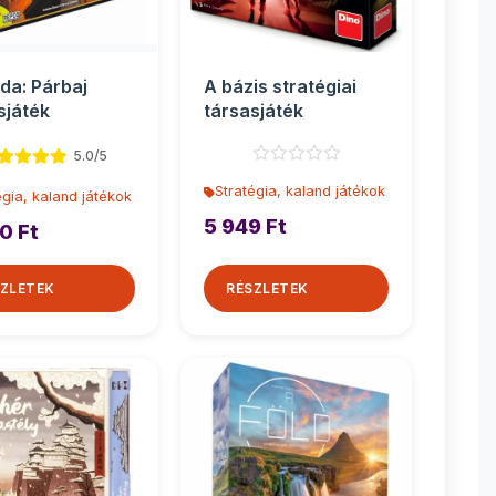
da: Párbaj
A bázis stratégiai
sjáték
társasjáték
5.0/5
Stratégia, kaland játékok
égia, kaland játékok
5 949 Ft
0 Ft
ZLETEK
RÉSZLETEK