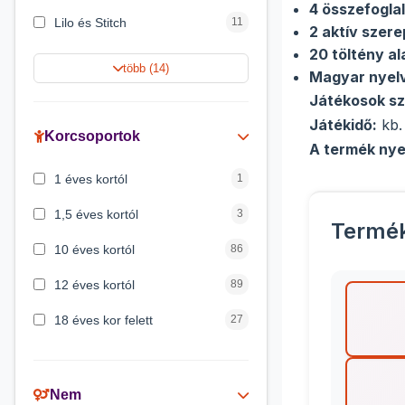
4 összefogla
Lilo és Stitch
11
2 aktív szere
20 töltény al
Harry Potter
9
több (14)
Magyar nyel
Jégvarázs
9
Játékosok s
Játékidő:
kb.
Peppa malac
8
Korcsoportok
A termék nye
Disney hercegnők
5
1 éves kortól
1
Mickey egér
4
1,5 éves kortól
3
Termé
10 éves kortól
86
12 éves kortól
89
18 éves kor felett
27
2 éves kortól
6
3 éves kortól
200
Nem