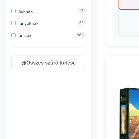
3 hónapos kortól
2
fiúknak
17
4 éves kortól
122
lányoknak
32
5 évess kortól
88
unisex
962
6 éves kortól
102
7 éves kortól
53
Összes szűrő törlése
8 éves kortól
216
9 éves kortól
16