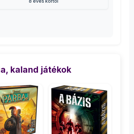
8 éves kortól
a, kaland játékok