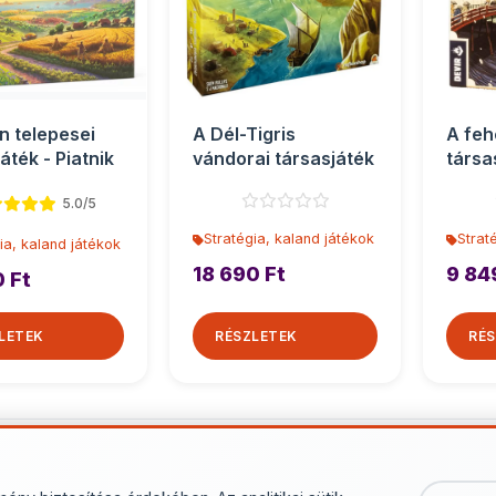
n telepesei
A Dél-Tigris
A feh
áték - Piatnik
vándorai társasjáték
társa
5.0/5
Stratégia, kaland játékok
Strat
ia, kaland játékok
18 690 Ft
9 84
0 Ft
LETEK
RÉSZLETEK
RÉS
További termékek - Stratégia, 