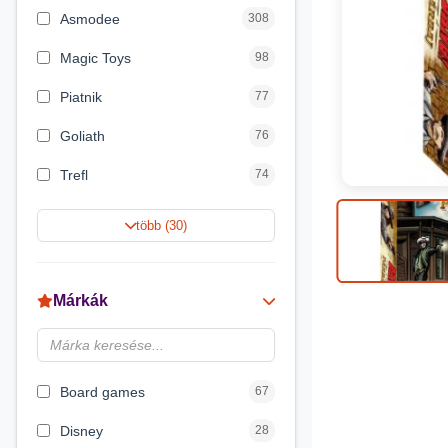
Asmodee
308
Magic Toys
98
Piatnik
77
Goliath
76
Trefl
74
Keller&Mayer
60
több (30)
Magyar Gyártó
55
Spin Master
31
Márkák
Delta Vision
28
Luna
23
Board games
67
Disney
28