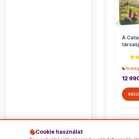
A Cata
társasj
Stratég
12 99
RÉSZ
Cookie használat