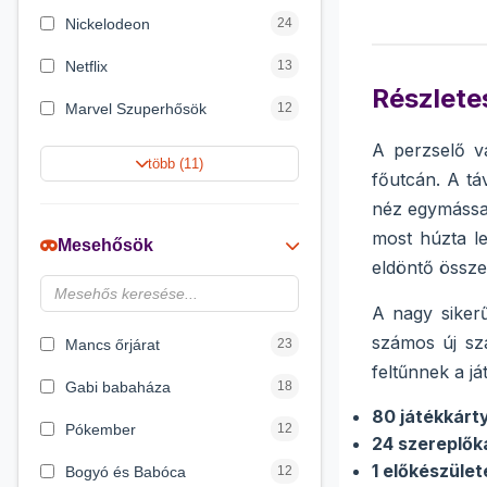
Nickelodeon
24
Netflix
13
Részletes
Marvel Szuperhősök
12
A perzselő v
Summer Toys
10
több (11)
főutcán. A táv
Rubik bűvös kocka
10
néz egymással
Noris
7
most húzta le
Mesehősök
eldöntő össze
Disney hercegnők
6
A nagy sikerű
Logic Games
4
számos új sza
Mancs őrjárat
23
feltűnnek a j
Gabi babaháza
18
80 játékkárt
Pókember
12
24 szereplők
1 előkészület
Bogyó és Babóca
12