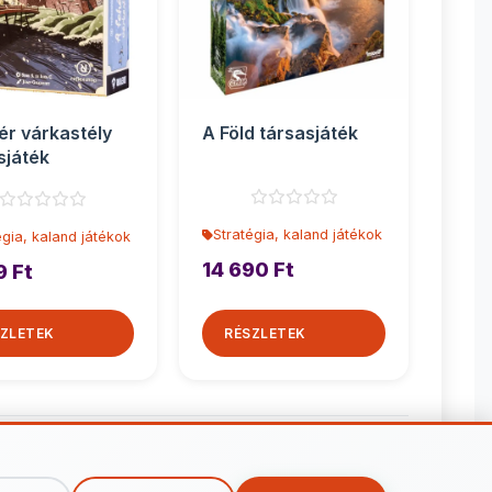
ér várkastély
A Föld társasjáték
sjáték
Stratégia, kaland játékok
égia, kaland játékok
14 690 Ft
9 Ft
ZLETEK
RÉSZLETEK
kaland játékok