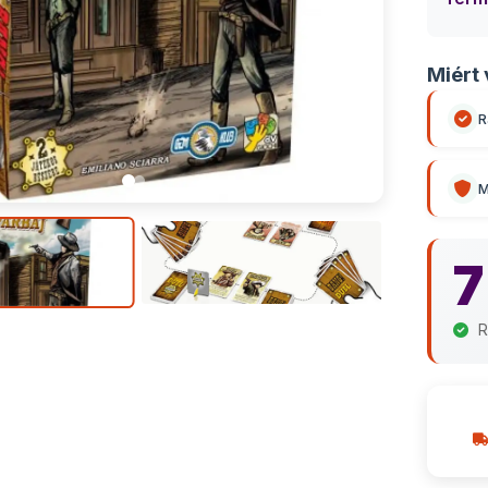
Miért 
R
M
7
R