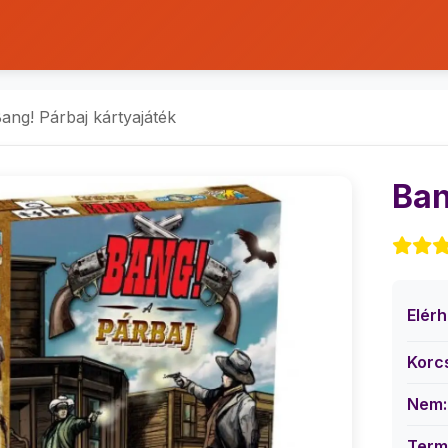
ang! Párbaj kártyajáték
Ban
Elér
Korc
Nem:
Term