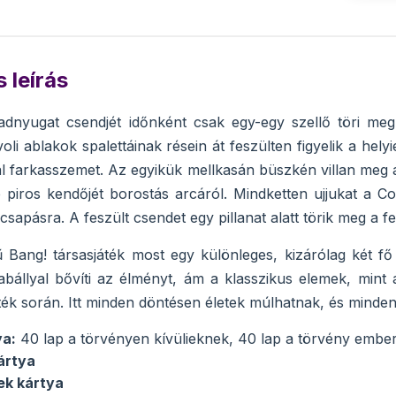
 leírás
adnyugat csendjét időnként csak egy-egy szellő töri meg
oli ablakok spalettáinak résein át feszülten figyelik a helyi
 farkasszemet. Az egyikük mellkasán büszkén villan meg a 
 piros kendőjét borostás arcáról. Mindketten ujjukat a Co
csapásra. A feszült csendet egy pillanat alatt törik meg a 
 Bang! társasjáték most egy különleges, kizárólag két fő 
bállyal bővíti az élményt, ám a klasszikus elemek, mint 
áték során. Itt minden döntésen életek múlhatnak, és minden
ya:
40 lap a törvényen kívülieknek, 40 lap a törvény embe
ártya
ek kártya