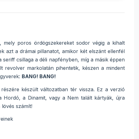
, mely poros ördögszekereket sodor végig a kihalt
ek azt a drámai pillanatot, amikor két elszánt ellenfél
seriff csillaga a déli napfényben, míg a másik éppen
lt revolver markolatán pihentetik, készen a mindent
fegyverek:
BANG! BANG!
részére készült változatban tér vissza. Ez a verzió
a Hordó, a Dinamit, vagy a Nem talált kártyák, újra
 lövés számít!
reinek