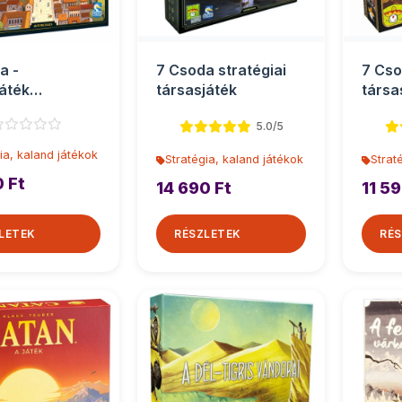
a -
7 Csoda stratégiai
7 Cso
áték
társasjáték
társa
játék
5.0/5
ia, kaland játékok
Stratégia, kaland játékok
Strat
0 Ft
14 690 Ft
11 59
LETEK
RÉSZLETEK
RÉS