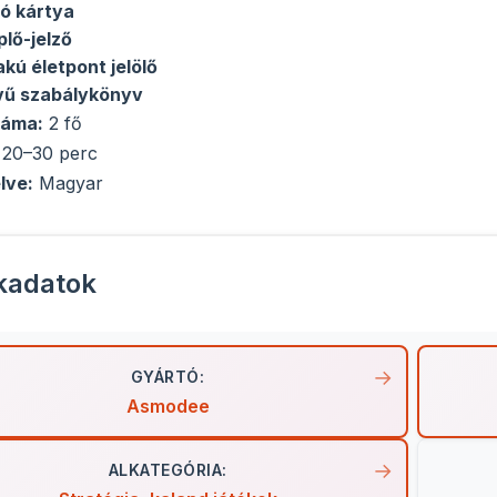
ló kártya
plő-jelző
akú életpont jelölő
vű szabálykönyv
záma:
2 fő
 20–30 perc
lve:
Magyar
kadatok
GYÁRTÓ:
Asmodee
ALKATEGÓRIA: