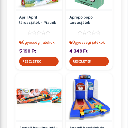
April April
Apropó popó
társasjáték - Piatnik
társasjáték
Ügyességi játékok
Ügyességi játékok
5 190 Ft
4 349 Ft
RÉSZLETEK
RÉSZLETEK
Asztali bowling játék
Asztali kosárlabda