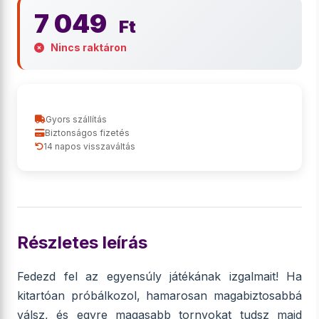
7 049
Ft
Nincs raktáron
Gyors szállítás
Biztonságos fizetés
14 napos visszaváltás
Részletes leírás
Fedezd fel az egyensúly játékának izgalmait! Ha
kitartóan próbálkozol, hamarosan magabiztosabbá
válsz, és egyre magasabb tornyokat tudsz majd