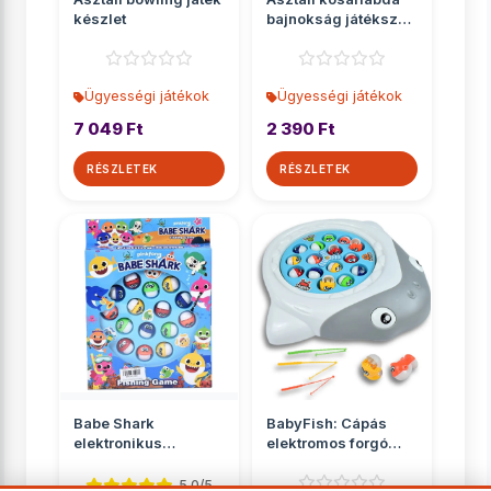
készlet
bajnokság játékszett
kilövővel
Ügyességi játékok
Ügyességi játékok
7 049 Ft
2 390 Ft
RÉSZLETEK
RÉSZLETEK
Babe Shark
BabyFish: Cápás
elektronikus
elektromos forgó
horgászjáték
horgászjáték
hanggal
5.0/5