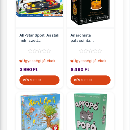
All-Star Sport: Asztali
Anarchista
hoki szett
palacsinta
42x5x22cm
társasjáték
Ügyességi játékok
Ügyességi játékok
3 990 Ft
6 490 Ft
RÉSZLETEK
RÉSZLETEK