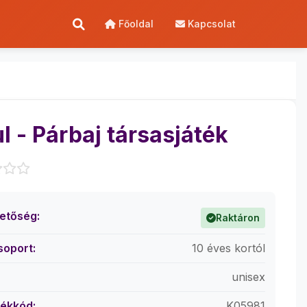
Főoldal
Kapcsolat
l - Párbaj társasjáték
hetőség:
Raktáron
soport:
10 éves kortól
unisex
ékkód:
K05981