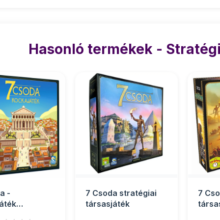
Hasonló termékek - Stratégi
a -
7 Csoda stratégiai
7 Cso
áték
társasjáték
társa
játék