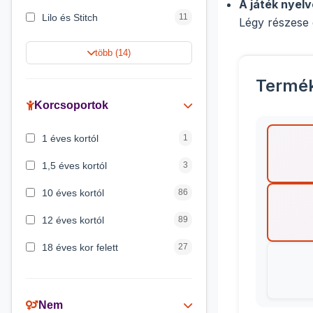
A játék nyelv
Lilo és Stitch
11
Légy részese 
Jégvarázs
9
több (14)
Harry Potter
9
Termé
Peppa malac
8
Korcsoportok
Disney hercegnők
5
1 éves kortól
1
Mickey egér
4
1,5 éves kortól
3
10 éves kortól
86
12 éves kortól
89
18 éves kor felett
27
2 éves kortól
6
3 éves kortól
200
Nem