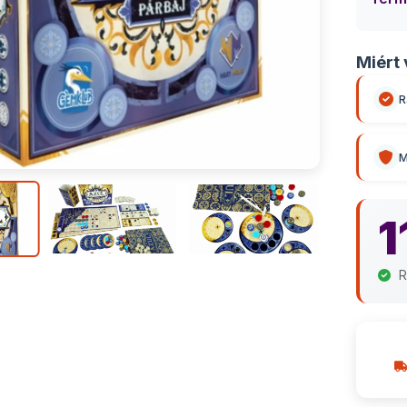
Miért 
R
M
1
R