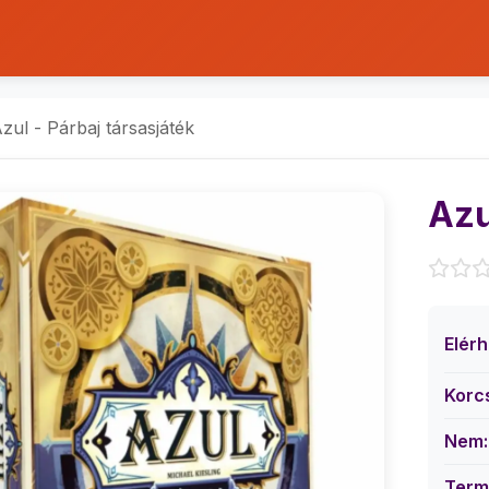
zul - Párbaj társasjáték
Azu
Elér
Korc
Nem:
Term