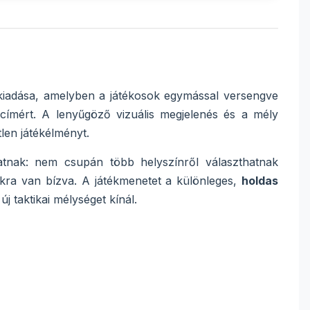
 kiadása, amelyben a játékosok egymással versengve
címért. A lenyűgöző vizuális megjelenés és a mély
tlen játékélményt.
atnak: nem csupán több helyszínről választhatnak
sukra van bízva. A játékmenetet a különleges,
holdas
 taktikai mélységet kínál.