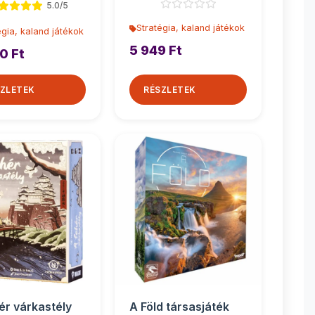
5.0/5
Stratégia, kaland játékok
égia, kaland játékok
5 949 Ft
0 Ft
ZLETEK
RÉSZLETEK
ér várkastély
A Föld társasjáték