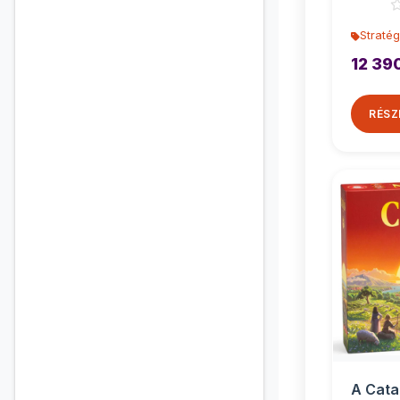
Stratég
12 39
RÉSZ
A Cata