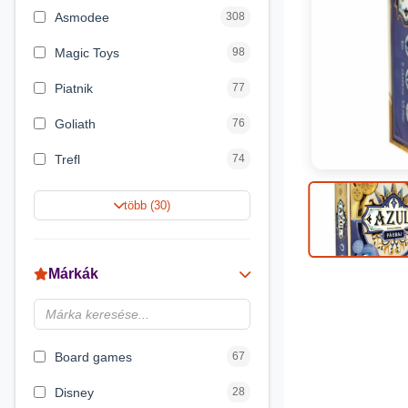
Asmodee
308
Magic Toys
98
Piatnik
77
Goliath
76
Trefl
74
Keller&Mayer
60
több (30)
Magyar Gyártó
55
Spin Master
31
Márkák
Delta Vision
28
Luna
23
Board games
67
Disney
28