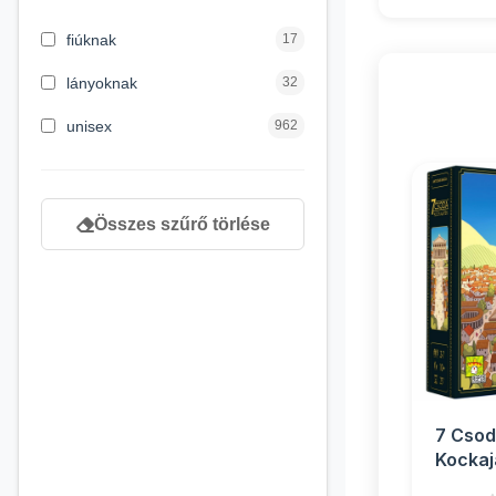
3 hónapos kortól
2
fiúknak
17
4 éves kortól
122
lányoknak
32
5 évess kortól
88
unisex
962
6 éves kortól
102
7 éves kortól
53
Összes szűrő törlése
8 éves kortól
216
9 éves kortól
16
7 Csod
Kockaj
társas