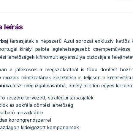
 leírás
rbaj
társasjáték a népszerű Azul sorozat exkluzív kétfős
ortugál királyi palota legtehetségesebb csempeművésze 
tési lehetőségek kifinomult egyensúlya biztosítja a felejthete
ban a játékosok a megszokottnál is több döntést hozh
 mozaik mintázatának kialakítása is teljesen a kreativitá
nika
teszi még izgalmasabbá, amely minden egyes körben új
 fő részére tervezett, stratégiai társasjáték
ciók és sokféle döntési lehetőség
ítható mozaiktábla
ldas korongrendszerrel
gazdagon kidolgozott komponensek