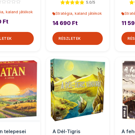
5.0/5
ia, kaland játékok
Stratégia, kaland játékok
Strat
0 Ft
14 690 Ft
11 59
LETEK
RÉSZLETEK
RÉS
n telepesei
A Dél-Tigris
A feh