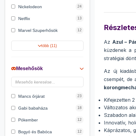
Nickelodeon
24
Netflix
13
Részletes
Marvel Szuperhősök
12
Az
Azul – Pá
Rubik bűvös kocka
10
több (11)
küzdenek a p
Summer Toys
10
stratégiai dön
Noris
7
Mesehősök
Az új kiadás
Disney hercegnők
6
csempét, de a
korongmecha
DreamWorks
4
Mancs őrjárat
23
Kifejezetten 2
Változatos ak
Gabi babaháza
18
Szabadon alak
Pókember
12
Innovatív, ho
Káprázatos, 
Bogyó és Babóca
12