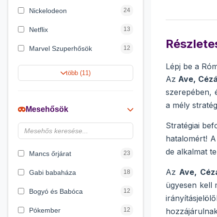
Nickelodeon
24
Netflix
13
Részletes
Marvel Szuperhősök
12
Lépj be a Róm
Rubik bűvös kocka
10
több (11)
Az
Ave, Cézá
Summer Toys
10
szerepében, é
a mély stratég
Noris
7
Mesehősök
Disney hercegnők
6
Stratégiai bef
hatalomért! A
Logic Games
4
de alkalmat te
Mancs őrjárat
23
Az
Ave, Céz
Gabi babaháza
18
ügyesen kell 
Bogyó és Babóca
12
irányításjelö
Pókember
12
hozzájárulna