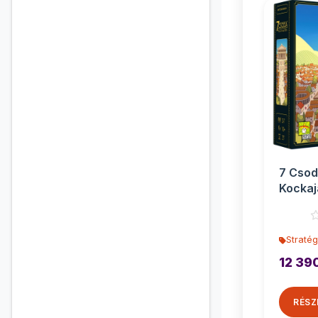
7 Csod
Kockaj
társas
Stratég
12 39
RÉSZ