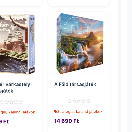
ér várkastély
A Föld társasjáték
sjáték
Stratégia, kaland játékok
égia, kaland játékok
14 690 Ft
9 Ft