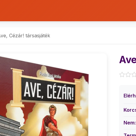
ve, Cézár! társasjáték
Ave
Elér
Korc
Nem:
Term