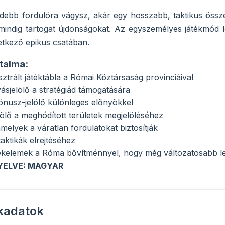
debb fordulóra vágysz, akár egy hosszabb, taktikus össz
indig tartogat újdonságokat. Az egyszemélyes játékmód le
etkező epikus csatában.
talma:
usztrált játéktábla a Római Köztársaság provinciáival
yásjelölő a stratégiád támogatására
ónusz-jelölő különleges előnyökkel
lölő a meghódított területek megjelöléséhez
melyek a váratlan fordulatokat biztosítják
aktikák elrejtéséhez
átékelemek a Róma bővítménnyel, hogy még változatosabb 
YELVE: MAGYAR
kadatok