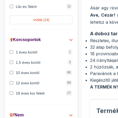
Lilo és Stitch
11
Akár egy rövi
Ave, Cézár!
m
Jégvarázs
9
több (14)
lehetsz a köv
Harry Potter
9
A doboz tar
Peppa malac
8
Korcsoportok
Részletes, ill
32 alap befol
Disney hercegnők
5
1 éves kortól
1
18 provinciab
Mickey egér
4
24 irányításje
1,5 éves kortól
3
2 húzózsák, a
10 éves kortól
86
Paravánok a t
Kiegészítő j
12 éves kortól
89
A TERMÉK N
18 éves kor felett
27
2 éves kortól
6
Termé
3 éves kortól
200
Nem