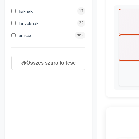
3 hónapos kortól
2
fiúknak
17
4 éves kortól
122
lányoknak
32
5 évess kortól
88
unisex
962
6 éves kortól
102
7 éves kortól
53
Összes szűrő törlése
8 éves kortól
216
9 éves kortól
16