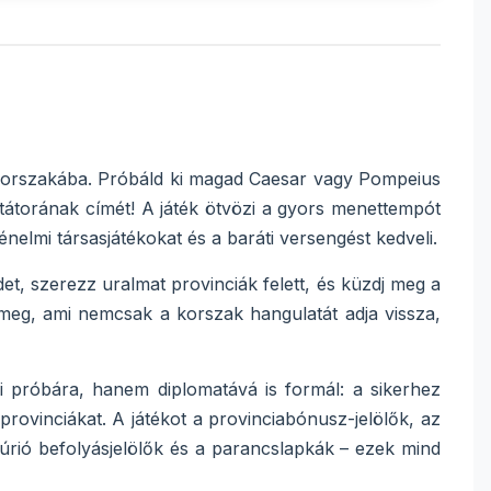
s korszakába. Próbáld ki magad Caesar vagy Pompeius
tátorának címét! A játék ötvözi a gyors menettempót
ténelmi társasjátékokat és a baráti versengést kedveli.
idet, szerezz uralmat provinciák felett, és küzdj meg a
ti meg, ami nemcsak a korszak hangulatát adja vissza,
 próbára, hanem diplomatává is formál: a sikerhez
rovinciákat. A játékot a provinciabónusz-jelölők, az
ntúrió befolyásjelölők és a parancslapkák – ezek mind