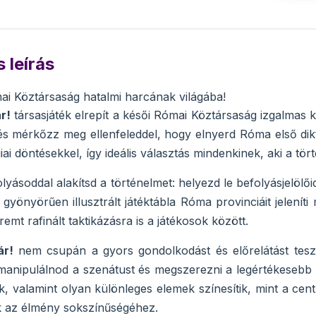
 leírás
ai Köztársaság hatalmi harcának világába!
r!
társasjáték elrepít a késői Római Köztársaság izgalma
s mérkőzz meg ellenfeleddel, hogy elnyerd Róma első dik
iai döntésekkel, így ideális választás mindenkinek, aki a tör
olyásoddal alakítsd a történelmet: helyezd le befolyásjelölő
 gyönyörűen illusztrált játéktábla Róma provinciáit jelení
remt rafinált taktikázásra is a játékosok között.
ár!
nem csupán a gyors gondolkodást és előrelátást teszi
manipulálnod a szenátust és megszerezni a legértékesebb p
lők, valamint olyan különleges elemek színesítik, mint a ce
k az élmény sokszínűségéhez.