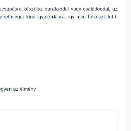
ecsapásra készülsz barátaiddal vagy családoddal, az
hetőséget kínál gyakorlásra, így még felkészültebb
legyen az élmény