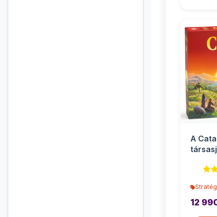
A Cata
társasj
Stratég
12 99