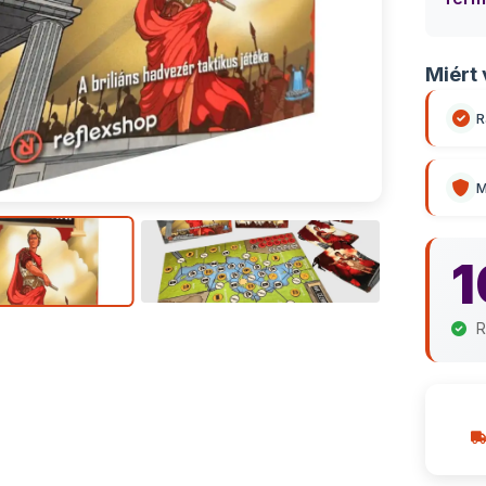
Miért 
R
M
1
R