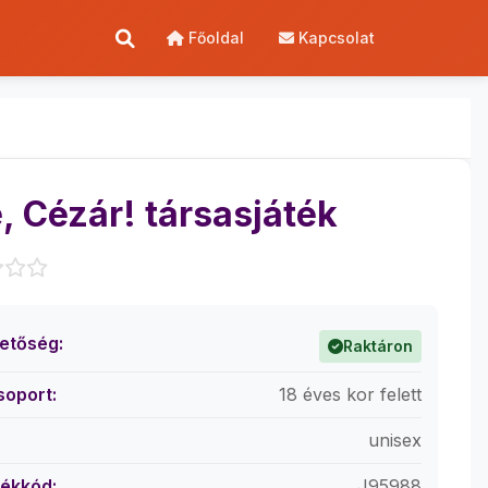
Főoldal
Kapcsolat
, Cézár! társasjáték
hetőség:
Raktáron
soport:
18 éves kor felett
unisex
ékkód:
J95988