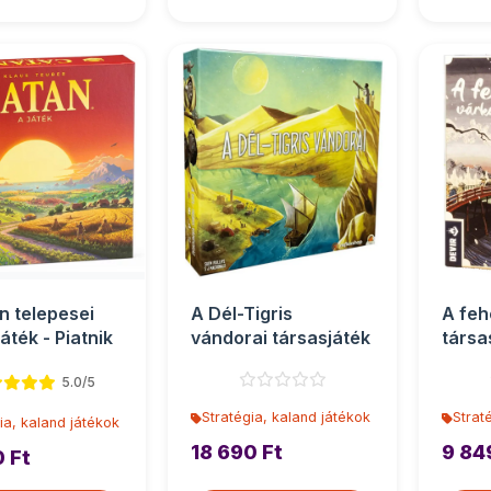
n telepesei
A Dél-Tigris
A feh
áték - Piatnik
vándorai társasjáték
társa
5.0/5
Stratégia, kaland játékok
Strat
ia, kaland játékok
18 690 Ft
9 84
0 Ft