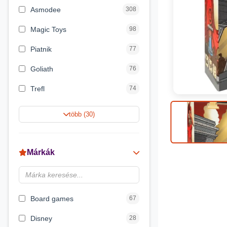
Asmodee
308
Magic Toys
98
Piatnik
77
Goliath
76
Trefl
74
Keller&Mayer
60
több (30)
Magyar Gyártó
55
Spin Master
31
Márkák
Delta Vision
28
Luna
23
Board games
67
Disney
28