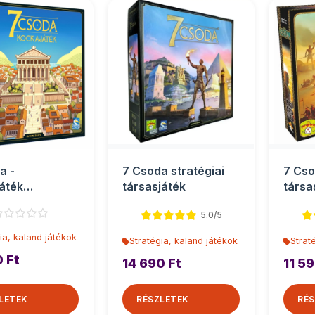
a -
7 Csoda stratégiai
7 Cso
áték
társasjáték
társa
játék
5.0/5
ia, kaland játékok
Stratégia, kaland játékok
Strat
0 Ft
14 690 Ft
11 59
LETEK
RÉSZLETEK
RÉS