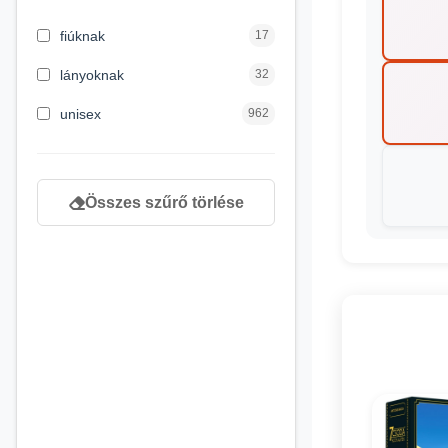
3 hónapos kortól
2
fiúknak
17
4 éves kortól
122
lányoknak
32
5 évess kortól
88
unisex
962
6 éves kortól
102
7 éves kortól
53
Összes szűrő törlése
8 éves kortól
216
9 éves kortól
16