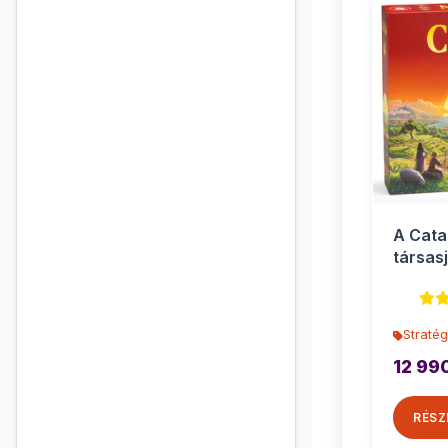
A Cata
társasj
Stratég
12 99
RÉSZ