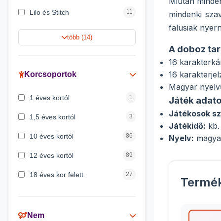
Miután minden
Lilo és Stitch
11
mindenki szav
falusiak nyer
Harry Potter
9
több (14)
A doboz tar
Jégvarázs
9
16 karakterkár
Peppa malac
8
16 karakterjel
Korcsoportok
Magyar nyelvű
Disney hercegnők
5
1 éves kortól
1
Játék adato
Mickey egér
4
Játékosok s
1,5 éves kortól
3
Játékidő:
kb.
10 éves kortól
86
Nyelv:
magya
12 éves kortól
89
18 éves kor felett
27
Termé
2 éves kortól
6
3 éves kortól
200
Nem