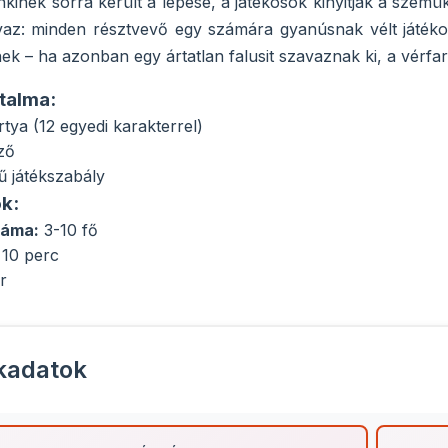
kinek sorra került a lépése, a játékosok kinyitják a szemüke
az: minden résztvevő egy számára gyanúsnak vélt játékosr
nek – ha azonban egy ártatlan falusit szavaznak ki, a vérf
talma:
tya (12 egyedi karakterrel)
ző
 játékszabály
k:
záma:
3-10 fő
 10 perc
r
kadatok