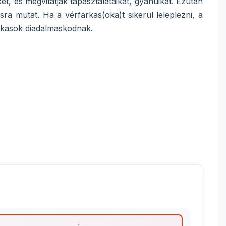
t, és megvitatják tapasztalataikat, gyanúikat. Ezután
a mutat. Ha a vérfarkas(oka)t sikerül leleplezni, a
arkasok diadalmaskodnak.