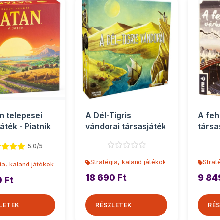
n telepesei
A Dél-Tigris
A feh
áték - Piatnik
vándorai társasjáték
társa
5.0/5
Stratégia, kaland játékok
Strat
ia, kaland játékok
18 690 Ft
9 84
0 Ft
LETEK
RÉSZLETEK
RÉS