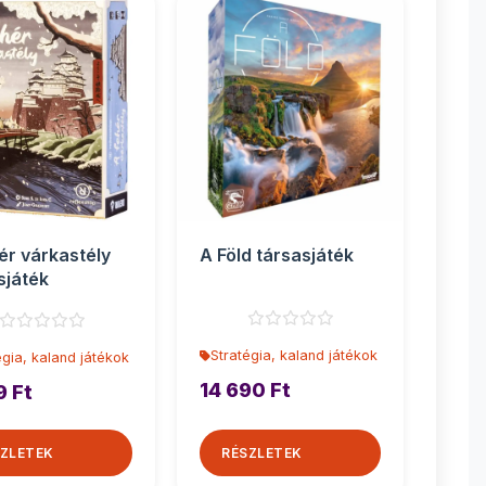
ér várkastély
A Föld társasjáték
sjáték
Stratégia, kaland játékok
égia, kaland játékok
14 690 Ft
9 Ft
ZLETEK
RÉSZLETEK