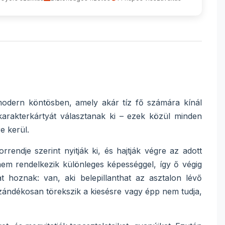
 modern köntösben, amely akár tíz fő számára kínál
arakterkártyát választanak ki – ezek közül minden
e kerül.
endje szerint nyitják ki, és hajtják végre az adott
nem rendelkezik különleges képességgel, így ő végig
 hoznak: van, aki belepillanthat az asztalon lévő
 szándékosan törekszik a kiesésre vagy épp nem tudja,