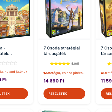
a -
7 Csoda stratégiai
7 Cso
áték
társasjáték
társa
játék
5.0/5
ia, kaland játékok
Stratégia, kaland játékok
Strat
0 Ft
14 690 Ft
11 59
LETEK
RÉSZLETEK
RÉS