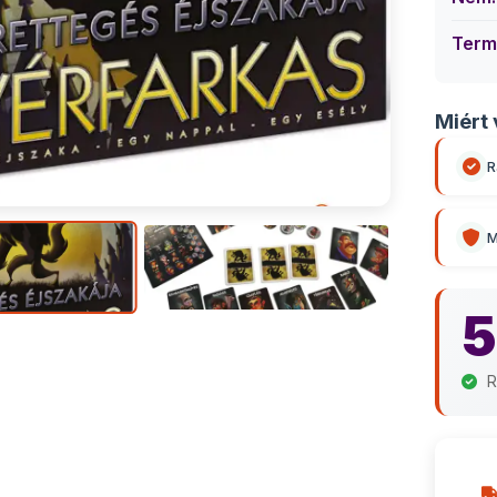
Term
Miért 
R
M
5
R