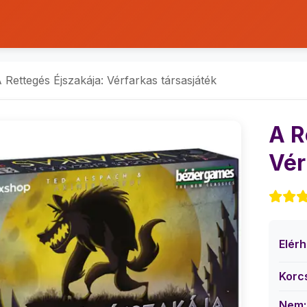
 Rettegés Éjszakája: Vérfarkas társasjáték
A R
Vér
Elér
Korc
Nem: