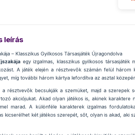
 leírás
akája – Klasszikus Gyilkosos Társasjáték Újragondolva
jszakája
egy izgalmas, klasszikus gyilkosos társasjáték
ozást. A játék elején a résztvevők számán felül három k
gyet, míg további három kártya lefordítva az asztal közepér
 a résztvevők becsukják a szemüket, majd a szerepek sorr
tozó akciójukat. Akad olyan játékos is, akinek karaktere 
mel marad. A különféle karakterek izgalmas fordulatokat
s kicserélhet két játékos szerepét, sőt, olyan is akad, aki