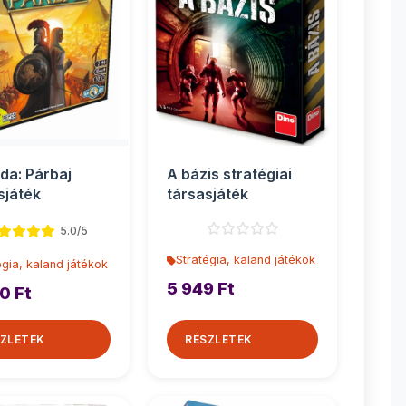
da: Párbaj
A bázis stratégiai
sjáték
társasjáték
5.0/5
Stratégia, kaland játékok
égia, kaland játékok
5 949 Ft
0 Ft
ZLETEK
RÉSZLETEK