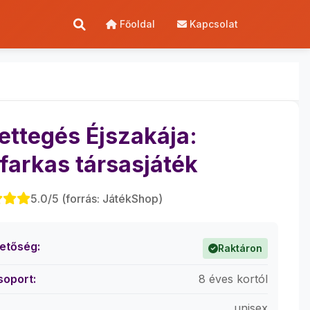
Főoldal
Kapcsolat
ettegés Éjszakája:
farkas társasjáték
5.0/5 (forrás: JátékShop)
hetőség:
Raktáron
soport:
8 éves kortól
unisex