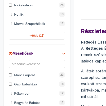
Nickelodeon
24
Netflix
13
Marvel Szuperhősök
12
Részletes
Summer Toys
10
több (11)
Rettegés Éjsz
Rubik bűvös kocka
10
A
Rettegés É
Noris
7
Mesehősök
remek szórak
Disney hercegnők
6
játékos kap e
Logic Games
4
A játék során
Mancs őrjárat
23
szerephez tar
csukott szem
Gabi babaháza
18
kártyákba, má
Pókember
12
mit csinál.
Bogyó és Babóca
12