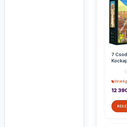
7 Csod
Kockaj
társas
Stratég
12 39
RÉSZ