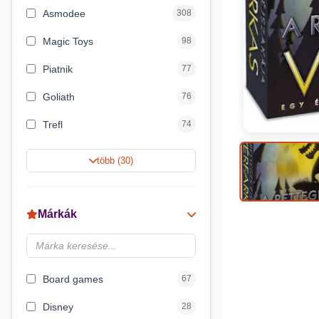
Asmodee
308
Magic Toys
98
Piatnik
77
Goliath
76
Trefl
74
Keller&Mayer
60
több (30)
Magyar Gyártó
55
Spin Master
31
Márkák
Delta Vision
28
Luna
23
Board games
67
Disney
28