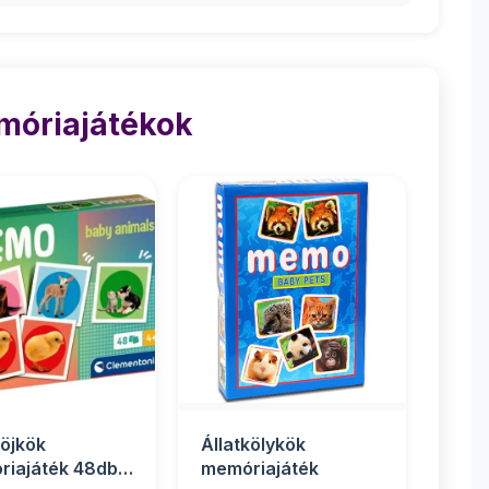
móriajátékok
köjkök
Állatkölykök
iajáték 48db-
memóriajáték