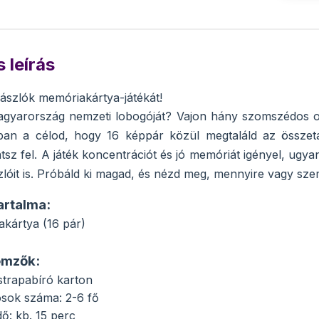
 leírás
zászlók memóriakártya-játékát!
agyarország nemzeti lobogóját? Vajon hány szomszédos o
ban a célod, hogy 16 képpár közül megtaláld az összetar
hatsz fel. A játék koncentrációt és jó memóriát igényel, u
lóit is. Próbáld ki magad, és nézd meg, mennyire vagy sze
artalma:
kártya (16 pár)
emzők:
strapabíró karton
kosok száma: 2-6 fő
dő: kb. 15 perc