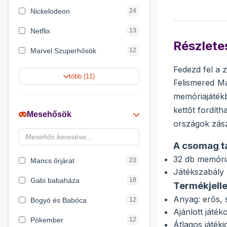
Nickelodeon
24
Netflix
13
Részletes
Marvel Szuperhősök
12
Fedezd fel a 
Rubik bűvös kocka
10
több (11)
Felismered M
Summer Toys
10
memóriajáték
kettőt fordít
Noris
7
Mesehősök
országok zász
Disney hercegnők
6
A csomag t
DreamWorks
4
32 db memória
Mancs őrjárat
23
Játékszabály
Gabi babaháza
18
Termékjell
Anyag: erős, 
Bogyó és Babóca
12
Ajánlott játé
Pókember
12
Átlagos játéki