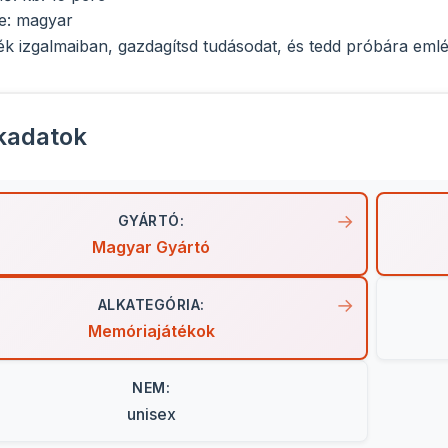
e: magyar
áték izgalmaiban, gazdagítsd tudásodat, és tedd próbára emlé
kadatok
GYÁRTÓ:
Magyar Gyártó
ALKATEGÓRIA:
Memóriajátékok
NEM:
unisex