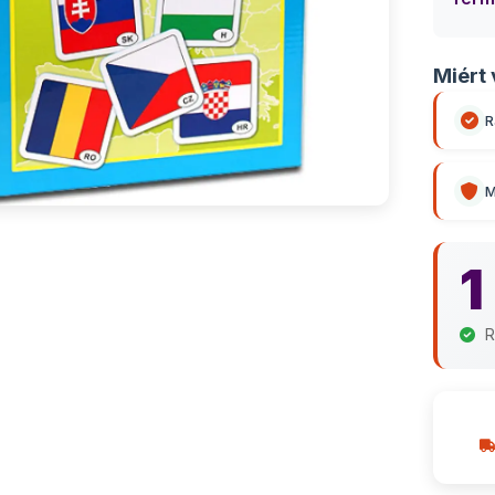
Miért 
R
M
1
R