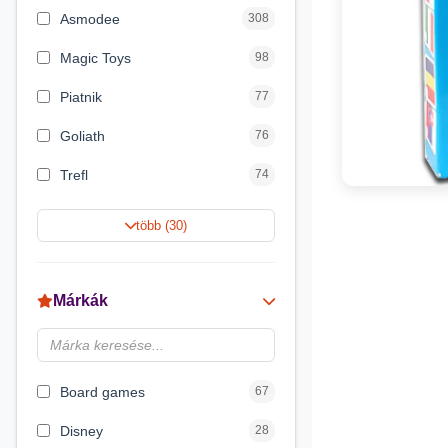
Asmodee
308
Magic Toys
98
Piatnik
77
Goliath
76
Trefl
74
Keller&Mayer
60
több (30)
Magyar Gyártó
55
Spin Master
31
Márkák
Delta Vision
28
Luna
23
Board games
67
Disney
28