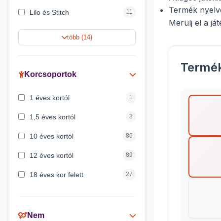
Termék nyelv
Lilo és Stitch
11
Merülj el a j
Jégvarázs
9
több (14)
Harry Potter
9
Termé
Peppa malac
8
Korcsoportok
Disney hercegnők
5
1 éves kortól
1
Mickey egér
4
1,5 éves kortól
3
10 éves kortól
86
12 éves kortól
89
18 éves kor felett
27
2 éves kortól
6
3 éves kortól
200
Nem