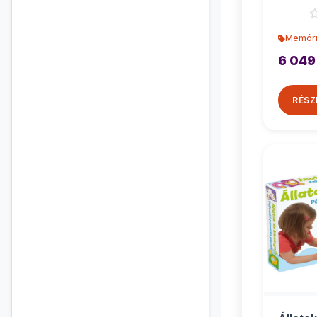
os - Tr
Memóri
6 049
RÉSZ