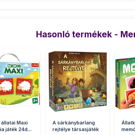
Hasonló termékek - Me
állatai Maxi
A sárkánybarlang
Állat
a játék 24db-
rejtélye társasjáték
memór