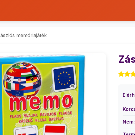
ászlós memóriajáték
Zás
Elér
Korc
Nem:
Term