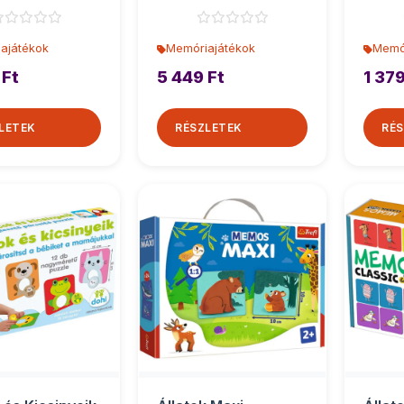
efl
os - 
ajátékok
Memóriajátékok
Memó
 Ft
5 449 Ft
1 379
LETEK
RÉSZLETEK
RÉS