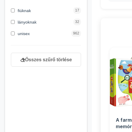
3 hónapos kortól
2
fiúknak
17
4 éves kortól
122
lányoknak
32
5 évess kortól
88
unisex
962
6 éves kortól
102
7 éves kortól
53
Összes szűrő törlése
8 éves kortól
216
9 éves kortól
16
A farm 
memóri