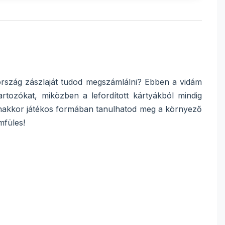
rszág zászlaját tudod megszámlálni? Ebben a vidám
tozókat, miközben a lefordított kártyákból mindig
gyanakkor játékos formában tanulhatod meg a környező
mfüles!