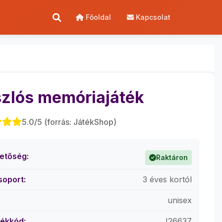
Főoldal
Kapcsolat
zlós memóriajáték
5.0/5 (forrás: JátékShop)
hetőség:
Raktáron
soport:
3 éves kortól
unisex
ékkód:
J26637