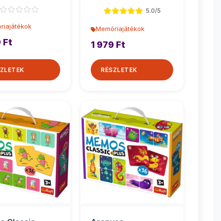
Clementoni
5.0/5
riajátékok
Memóriajátékok
 Ft
1 979 Ft
ZLETEK
RÉSZLETEK