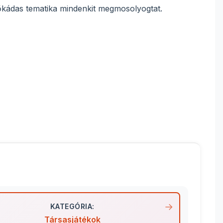
dőkádas tematika mindenkit megmosolyogtat.
KATEGÓRIA:
Társasjátékok