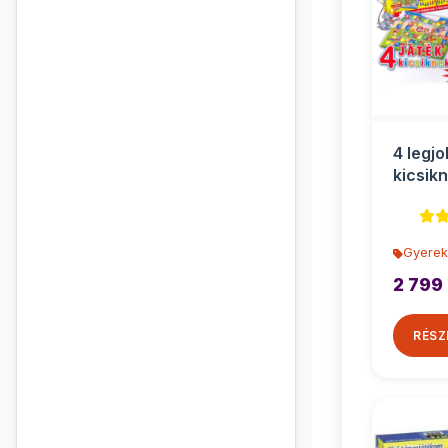
4 legj
kicsik
Gyerek
2 799 
RÉSZ