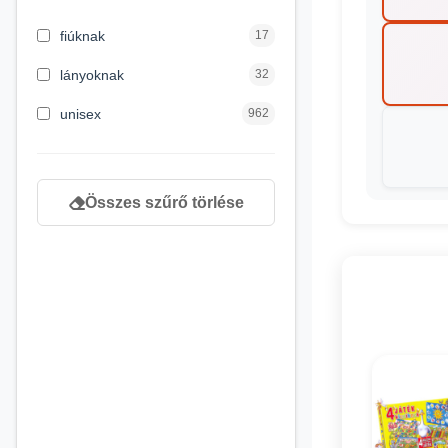
3 hónapos kortól
2
fiúknak
17
4 éves kortól
122
lányoknak
32
5 évess kortól
88
unisex
962
6 éves kortól
102
7 éves kortól
53
Összes szűrő törlése
8 éves kortól
216
9 éves kortól
16