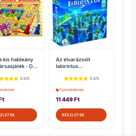
 a kis hableány
Az elvarázsolt
társasjáték - D-
labirintus
társasjáték
5.0/5
5.0/5
ekeknek
Gyerekeknek
Ft
11 449 Ft
ZLETEK
RÉSZLETEK