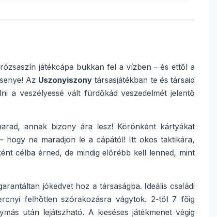
rózsaszín játékcápa bukkan fel a vízben – és ettől a
rsenye! Az
Uszonyiszony
társasjátékban te és társaid
ni a veszélyessé vált fürdőkád veszedelmét jelentő
emarad, annak bizony ára lesz! Körönként kártyákat
 hogy ne maradjon le a cápától! Itt okos taktikára,
ént célba érned, de mindig előrébb kell lenned, mint
arantáltan jókedvet hoz a társaságba. Ideális családi
rcnyi felhőtlen szórakozásra vágytok. 2-től 7 főig
ymás után lejátszható. A kieséses játékmenet végig