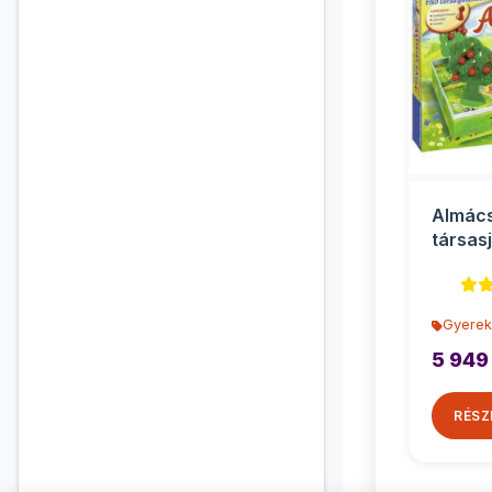
Almác
társas
óvodás
Raven
Gyerek
5 949
RÉSZ