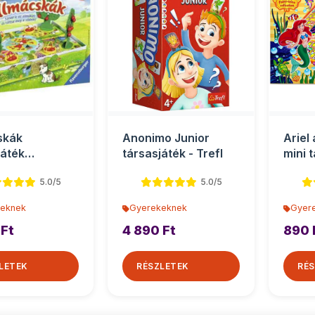
skák
Anonimo Junior
Ariel
játék
társasjáték - Trefl
mini 
oknak -
Toys
5.0/5
5.0/5
sburger
eknek
Gyerekeknek
Gyer
 Ft
4 890 Ft
890 
LETEK
RÉSZLETEK
RÉS