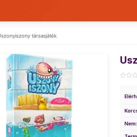
szonyiszony társasjáték
Usz
Elér
Korc
Nem:
Term