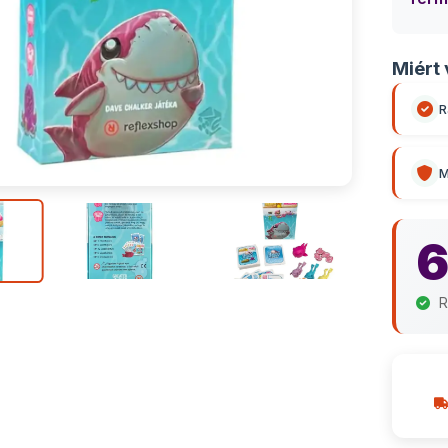
Miért 
R
M
6
R