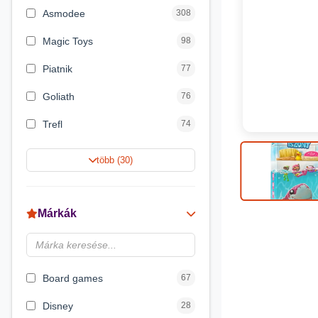
Asmodee
308
Magic Toys
98
Piatnik
77
Goliath
76
Trefl
74
Keller&Mayer
60
több (30)
Magyar Gyártó
55
Spin Master
31
Márkák
Delta Vision
28
Brainbox
23
Board games
67
Disney
28