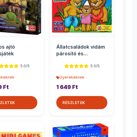
os ajtó
Állatcsaládok vidám
sjáték
párosító és
memóriajáték
5.0/5
5.0/5
ekeknek
Gyerekeknek
9 Ft
1 649 Ft
ZLETEK
RÉSZLETEK