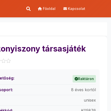
Főoldal
Kapcsolat
onyiszony társasjáték
hetőség:
Raktáron
soport:
8 éves kortól
unisex
ékkód:
K05876