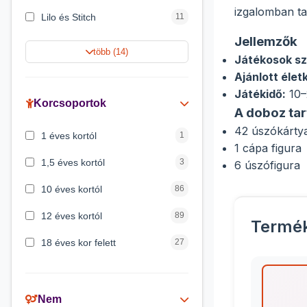
izgalomban ta
Lilo és Stitch
11
Jellemzők
Harry Potter
9
több (14)
Játékosok s
Jégvarázs
9
Ajánlott élet
Játékidő:
10–
Peppa malac
8
Korcsoportok
A doboz ta
Disney hercegnők
5
42 úszókárty
1 éves kortól
1
1 cápa figura
Mickey egér
4
1,5 éves kortól
3
6 úszófigura
10 éves kortól
86
12 éves kortól
89
Termé
18 éves kor felett
27
2 éves kortól
6
3 éves kortól
200
Nem