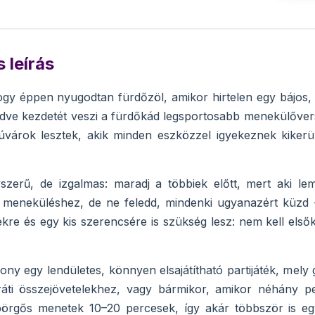
 leírás
ogy éppen nyugodtan fürdőzöl, amikor hirtelen egy bájos, 
ezdve kezdetét veszi a fürdőkád legsportosabb menekülőve
várok lesztek, akik minden eszközzel igyekeznek kikerül
yszerű, de izgalmas: maradj a többiek előtt, mert aki l
a meneküléshez, de ne feledd, mindenki ugyanazért küzd –
kre és egy kis szerencsére is szükség lesz: nem kell elsők
ny egy lendületes, könnyen elsajátítható partijáték, mely g
ráti összejövetelekhez, vagy bármikor, amikor néhány pe
 pörgős menetek 10–20 percesek, így akár többször is eg