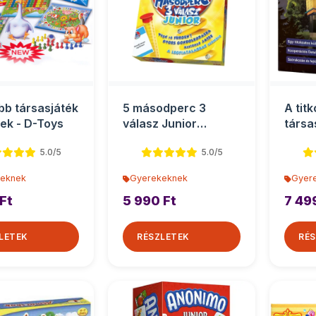
obb társasjáték
5 másodperc 3
A titk
nek - D-Toys
válasz Junior
társa
társasjáték
5.0/5
5.0/5
eknek
Gyerekeknek
Gyer
Ft
5 990 Ft
7 49
LETEK
RÉSZLETEK
RÉS