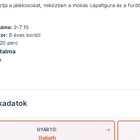
rtja a játékosokat, miközben a mókás cápafigura és a für
záma:
2–7 fő
kor:
8 éves kortól
20 perc
rtalma
a
kadatok
GYÁRTÓ:
Goliath