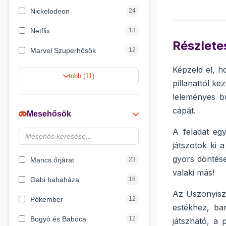
Nickelodeon
24
Netflix
13
Részletes
Marvel Szuperhősök
12
Képzeld el, h
Rubik bűvös kocka
10
több (11)
pillanattól k
Summer Toys
10
leleményes bú
Noris
7
cápát.
Mesehősök
Disney hercegnők
6
A feladat eg
játszotok ki 
Logic Games
4
gyors döntése
Mancs őrjárat
23
valaki más!
Gabi babaháza
18
Az Uszonyiszo
Pókember
12
estékhez, ba
Bogyó és Babóca
12
játszható, a