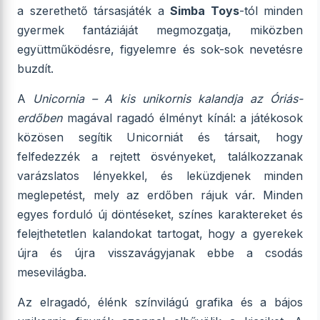
a szerethető társasjáték a
Simba Toys
-tól minden
gyermek fantáziáját megmozgatja, miközben
együttműködésre, figyelemre és sok-sok nevetésre
buzdít.
A
Unicornia – A kis unikornis kalandja az Óriás-
erdőben
magával ragadó élményt kínál: a játékosok
közösen segítik Unicorniát és társait, hogy
felfedezzék a rejtett ösvényeket, találkozzanak
varázslatos lényekkel, és leküzdjenek minden
meglepetést, mely az erdőben rájuk vár. Minden
egyes forduló új döntéseket, színes karaktereket és
felejthetetlen kalandokat tartogat, hogy a gyerekek
újra és újra visszavágyjanak ebbe a csodás
mesevilágba.
Az elragadó, élénk színvilágú grafika és a bájos