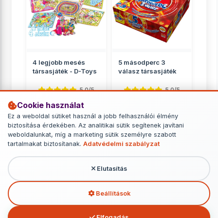
4 legjobb mesés
5 másodperc 3
társasjáték - D-Toys
válasz társasjáték
5.0/5
5.0/5
Cookie használat
Családnak
Családnak
Ez a weboldal sütiket használ a jobb felhasználói élmény
2 799 Ft
6 749 Ft
biztosítása érdekében. Az analitikai sütik segítenek javítani
weboldalunkat, míg a marketing sütik személyre szabott
RÉSZLETEK
RÉSZLETEK
tartalmakat biztosítanak.
Adatvédelmi szabályzat
Elutasítás
További termékek - Családnak
Beállítások
Elfogadás