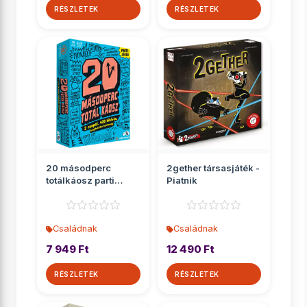
RÉSZLETEK
RÉSZLETEK
20 másodperc
2gether társasjáték -
totálkáosz parti
Piatnik
társasjáték
Családnak
Családnak
7 949 Ft
12 490 Ft
RÉSZLETEK
RÉSZLETEK