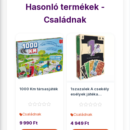
Hasonló termékek -
Családnak
1000 Km társasjáték
1szazalek A csekély
esélyek játéka
társasjáték
Családnak
Családnak
9 990 Ft
4 949 Ft