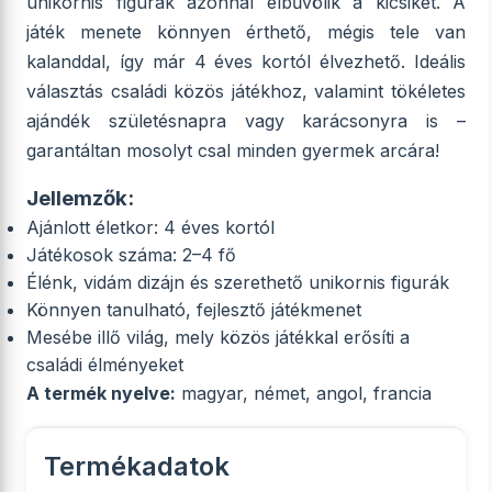
unikornis figurák azonnal elbűvölik a kicsiket. A
játék menete könnyen érthető, mégis tele van
kalanddal, így már 4 éves kortól élvezhető. Ideális
választás családi közös játékhoz, valamint tökéletes
ajándék születésnapra vagy karácsonyra is –
garantáltan mosolyt csal minden gyermek arcára!
Jellemzők:
Ajánlott életkor: 4 éves kortól
Játékosok száma: 2–4 fő
Élénk, vidám dizájn és szerethető unikornis figurák
Könnyen tanulható, fejlesztő játékmenet
Mesébe illő világ, mely közös játékkal erősíti a
családi élményeket
A termék nyelve:
magyar, német, angol, francia
Termékadatok