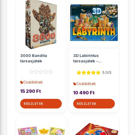
3000 Bandita
3D Labirintus
társasjáték
társasjáték -
Ravensburger
5.0/5
Családnak
Családnak
15 290 Ft
10 490 Ft
RÉSZLETEK
RÉSZLETEK