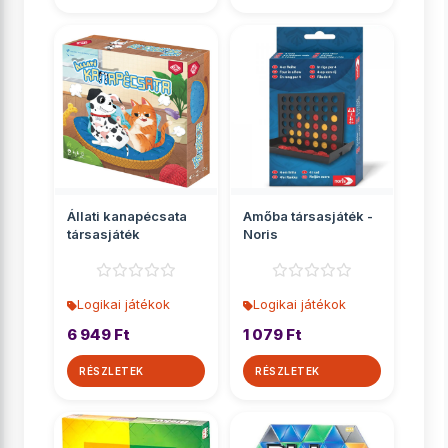
Állati kanapécsata
Amőba társasjáték -
társasjáték
Noris
Logikai játékok
Logikai játékok
6 949 Ft
1 079 Ft
RÉSZLETEK
RÉSZLETEK