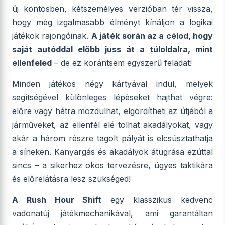
új köntösben, kétszemélyes verzióban tér vissza,
hogy még izgalmasabb élményt kínáljon a logikai
játékok rajongóinak.
A játék során az a célod, hogy
saját autóddal előbb juss át a túloldalra, mint
ellenfeled
– de ez korántsem egyszerű feladat!
Minden játékos négy kártyával indul, melyek
segítségével különleges lépéseket hajthat végre:
előre vagy hátra mozdulhat, elgördítheti az útjából a
járműveket, az ellenfél elé tolhat akadályokat, vagy
akár a három részre tagolt pályát is elcsúsztathatja
a síneken. Kanyargás és akadályok átugrása ezúttal
sincs – a sikerhez okos tervezésre, ügyes taktikára
és előrelátásra lesz szükséged!
A Rush Hour Shift
egy klasszikus kedvenc
vadonatúj játékmechanikával, ami garantáltan