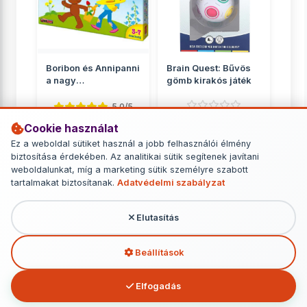
Boribon és Annipanni
Brain Quest: Bűvös
a nagy
gömb kirakós játék
szamócavadászat
társasjáté...
5.0/5
Cookie használat
Logikai játékok
Logikai játékok
Ez a weboldal sütiket használ a jobb felhasználói élmény
2 890 Ft
4 149 Ft
biztosítása érdekében. Az analitikai sütik segítenek javítani
weboldalunkat, míg a marketing sütik személyre szabott
RÉSZLETEK
RÉSZLETEK
tartalmakat biztosítanak.
Adatvédelmi szabályzat
Elutasítás
További termékek - Logikai játékok
Beállítások
Elfogadás