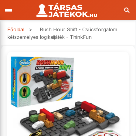
Főoldal
>
Rush Hour Shift - Csúcsforgalom
kétszemélyes logikaijáték - ThinkFun