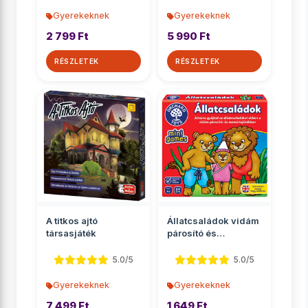
Gyerekeknek
Gyerekeknek
2 799 Ft
5 990 Ft
RÉSZLETEK
RÉSZLETEK
A titkos ajtó
Állatcsaládok vidám
társasjáték
párosító és
memóriajáték
5.0/5
5.0/5
Gyerekeknek
Gyerekeknek
7 499 Ft
1 649 Ft