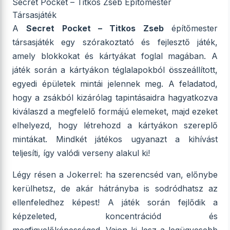
Secret Pocket – Titkos Zseb Építőmester
Társasjáték
A
Secret Pocket – Titkos Zseb
építőmester
társasjáték egy szórakoztató és fejlesztő játék,
amely blokkokat és kártyákat foglal magában. A
játék során a kártyákon téglalapokból összeállított,
egyedi épületek mintái jelennek meg. A feladatod,
hogy a zsákból kizárólag tapintásaidra hagyatkozva
kiválaszd a megfelelő formájú elemeket, majd ezeket
elhelyezd, hogy létrehozd a kártyákon szereplő
mintákat. Mindkét játékos ugyanazt a kihívást
teljesíti, így valódi verseny alakul ki!
Légy résen a Jokerrel: ha szerencséd van, előnybe
kerülhetsz, de akár hátrányba is sodródhatsz az
ellenfeledhez képest! A játék során fejlődik a
képzeleted, koncentrációd és