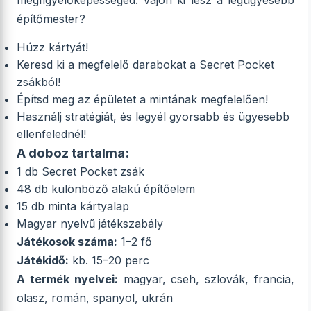
megfigyelőképességed. Vajon ki lesz a legügyesebb
építőmester?
Húzz kártyát!
Keresd ki a megfelelő darabokat a Secret Pocket
zsákból!
Építsd meg az épületet a mintának megfelelően!
Használj stratégiát, és legyél gyorsabb és ügyesebb
ellenfelednél!
A doboz tartalma:
1 db Secret Pocket zsák
48 db különböző alakú építőelem
15 db minta kártyalap
Magyar nyelvű játékszabály
Játékosok száma:
1–2 fő
Játékidő:
kb. 15–20 perc
A termék nyelvei:
magyar, cseh, szlovák, francia,
olasz, román, spanyol, ukrán