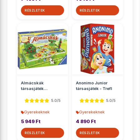
RÉSZLETEK
RÉSZLETEK
Almácskák
Anonimo Junior
társasjáték
társasjáték - Trefl
óvodásoknak -
Ravensburger
5.0/5
5.0/5
Gyerekeknek
Gyerekeknek
5 949 Ft
4 890 Ft
RÉSZLETEK
RÉSZLETEK