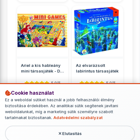
Ariel a kis hableány
Az elvarázsolt
mini társasjáték - D-
labirintus társasjáték
Toys
5.0/5
5.0/5
Cookie használat
Gyerekeknek
Gyerekeknek
Ez a weboldal sütiket használ a jobb felhasználói élmény
890 Ft
11 449 Ft
biztosítása érdekében. Az analitikai sütik segítenek javítani
weboldalunkat, míg a marketing sütik személyre szabott
RÉSZLETEK
RÉSZLETEK
tartalmakat biztosítanak.
Adatvédelmi szabályzat
Elutasítás