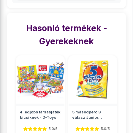
Hasonló termékek -
Gyerekeknek
4 legjobb társasjáték
5 másodperc 3
kicsiknek - D-Toys
válasz Junior
társasjáték
5.0/5
5.0/5