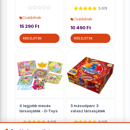
Ravensburger
5.0/5
Családnak
Családnak
15 290 Ft
10 490 Ft
RÉSZLETEK
RÉSZLETEK
4 legjobb mesés
5 másodperc 3
társasjáték - D-Toys
válasz társasjáték
5.0/5
5.0/5