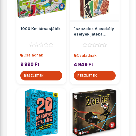
1000 Km társasjáték
1szazalek A csekély
esélyek játéka
társasjáték
Családnak
Családnak
9 990 Ft
4 949 Ft
RÉSZLETEK
RÉSZLETEK