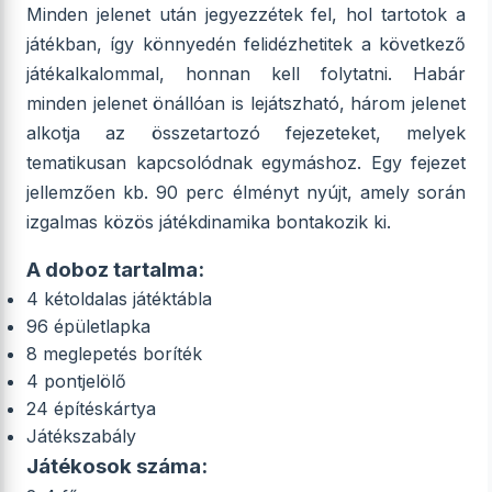
Minden jelenet után jegyezzétek fel, hol tartotok a
játékban, így könnyedén felidézhetitek a következő
játékalkalommal, honnan kell folytatni. Habár
minden jelenet önállóan is lejátszható, három jelenet
alkotja az összetartozó fejezeteket, melyek
tematikusan kapcsolódnak egymáshoz. Egy fejezet
jellemzően kb. 90 perc élményt nyújt, amely során
izgalmas közös játékdinamika bontakozik ki.
A doboz tartalma:
4 kétoldalas játéktábla
96 épületlapka
8 meglepetés boríték
4 pontjelölő
24 építéskártya
Játékszabály
Játékosok száma: