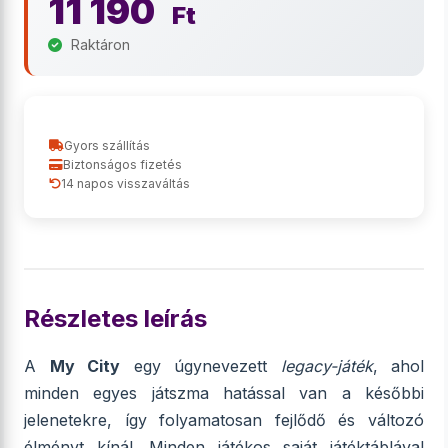
11 190
Ft
Raktáron
Gyors szállítás
Biztonságos fizetés
14 napos visszaváltás
Részletes leírás
A
My City
egy úgynevezett
legacy-játék
, ahol
minden egyes játszma hatással van a későbbi
jelenetekre, így folyamatosan fejlődő és változó
élményt kínál. Minden játékos saját játéktáblával