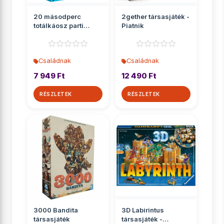
20 másodperc
2gether társasjáték -
totálkáosz parti
Piatnik
társasjáték
Családnak
Családnak
7 949 Ft
12 490 Ft
RÉSZLETEK
RÉSZLETEK
3000 Bandita
3D Labirintus
társasjáték
társasjáték -