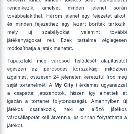
rendelkezik, amelyet minden jelenet során
továbbalakíthat. Három jelenet egy fejezetet alkot,
és minden fejezethez egy lezárt boríték tartozik,
mely új szabályokat, valamint további
játékanyagokat rejt. Ezek tartalma véglegesen
módosíthatja a játék menetét.
Tapasztald meg városod fejlődését alapításától
egészen az iparosodás korszakáig, miközben
izgalmas, összesen 24 jeleneten keresztül írod meg
saját történelmét! A
My City
-t érdemes ugyanazzal
a csapattal játszanotok, hiszen így élhetitek át
igazán a történet folytonosságát. Amennyiben új
játékos csatlakozik, neki az előző játékos
városállapotát kell átvennie, és onnan folytathatja a
játékot.