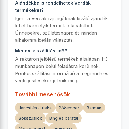
Ajándékba is rendelhetek Verdák
termékeket?
Igen, a Verdák rajongóknak kiváló ajándék
lehet bármelyik termék a kínálatból.
Ünnepekre, születésnapra és minden
alkalomra ideális választás.
Mennyi a szállítási idő?
A raktáron jelölésű termékek általában 1-3
munkanapon belül feladásra kerülnek.
Pontos szállítási információ a megrendelés
véglegesítésekor jelenik meg.
További mesehősök
Jancsi és Juliska
Pókember
Batman
Bosszúállók
Bing és barátai
Mancs őrjárat
Jégvarázs