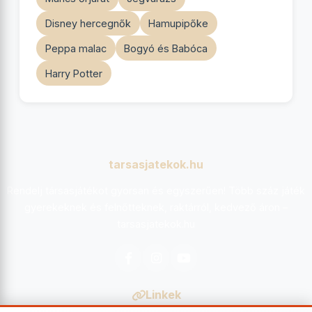
Disney hercegnők
Hamupipőke
Peppa malac
Bogyó és Babóca
Harry Potter
tarsasjatekok.hu
Rendelj társasjátékot gyorsan és egyszerűen! Több száz játék
gyerekeknek és felnőtteknek, raktárról, kedvező áron –
tarsasjatekok.hu
Facebook
Instagram
YouTube
Linkek