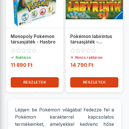
Monopoly Pokemon
Pokémon labirintus
társasjáték - Hasbro
társasjáték -
Ravensburger
✓
✗
Raktáron
Nincs raktáron
11 890 Ft
14 790 Ft
RÉSZLETEK
RÉSZLETEK
Lépjen be Pokémon világába! Fedezze fel a
Pokémon karakterrel kapcsolatos
termékeinket, amelyekkel kedvenc hőse