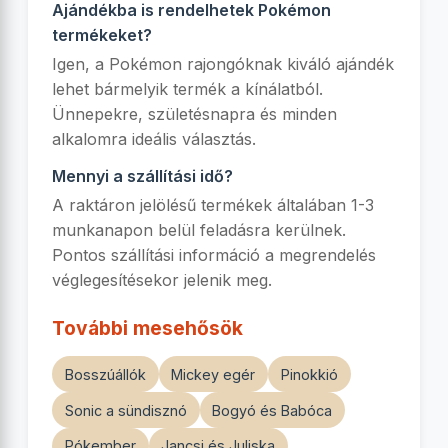
Ajándékba is rendelhetek Pokémon
termékeket?
Igen, a Pokémon rajongóknak kiváló ajándék
lehet bármelyik termék a kínálatból.
Ünnepekre, születésnapra és minden
alkalomra ideális választás.
Mennyi a szállítási idő?
A raktáron jelölésű termékek általában 1-3
munkanapon belül feladásra kerülnek.
Pontos szállítási információ a megrendelés
véglegesítésekor jelenik meg.
További mesehősök
Bosszúállók
Mickey egér
Pinokkió
Sonic a sündisznó
Bogyó és Babóca
Pókember
Jancsi és Juliska