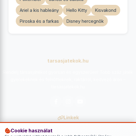
Ariel a kis hableány
Hello Kitty
Kisvakond
Piroska és a farkas
Disney hercegnők
tarsasjatekok.hu
Rendelj társasjátékot gyorsan és egyszerűen! Több száz játék
gyerekeknek és felnőtteknek, raktárról, kedvező áron –
tarsasjatekok.hu
Facebook
Instagram
YouTube
Linkek
Főoldal
Cookie használat