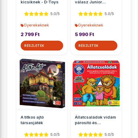
kicsiknek - D-Toys
válasz Junior
társasjáték
5.0/5
5.0/5
Gyerekeknek
Gyerekeknek
2 799 Ft
5 990 Ft
RÉSZLETEK
RÉSZLETEK
A titkos ajtó
Állatcsaládok vidám
társasjáték
párosító és
memóriajáték
5.0/5
5.0/5