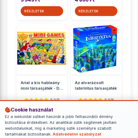
RÉSZLETEK
RÉSZLETEK
Ariel a kis hableány
Az elvarázsolt
mini társasjáték - D-
labirintus társasjáték
Toys
5.0/5
5.0/5
Cookie használat
Gyerekeknek
Gyerekeknek
Ez a weboldal sütiket használ a jobb felhasználói élmény
890 Ft
11 449 Ft
biztosítása érdekében. Az analitikai sütik segítenek javítani
weboldalunkat, míg a marketing sütik személyre szabott
RÉSZLETEK
RÉSZLETEK
tartalmakat biztosítanak.
Adatvédelmi szabályzat