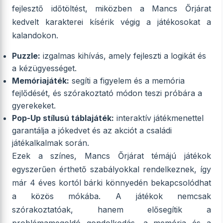
fejlesztő időtöltést, miközben a Mancs Őrjárat
kedvelt karakterei kísérik végig a játékosokat a
kalandokon.
Puzzle:
izgalmas kihívás, amely fejleszti a logikát és
a kézügyességet.
Memóriajáték:
segíti a figyelem és a memória
fejlődését, és szórakoztató módon teszi próbára a
gyerekeket.
Pop-Up stílusú táblajáték:
interaktív játékmenettel
garantálja a jókedvet és az akciót a családi
játékalkalmak során.
Ezek a színes, Mancs Őrjárat témájú játékok
egyszerűen érthető szabályokkal rendelkeznek, így
már 4 éves kortól bárki könnyedén bekapcsolódhat
a közös mókába. A játékok nemcsak
szórakoztatóak, hanem elősegítik a