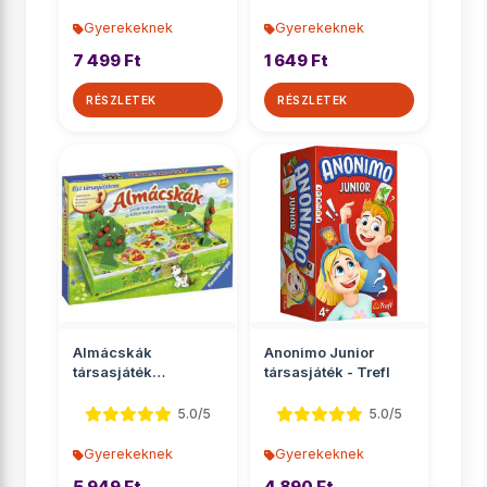
Gyerekeknek
Gyerekeknek
7 499 Ft
1 649 Ft
RÉSZLETEK
RÉSZLETEK
Almácskák
Anonimo Junior
társasjáték
társasjáték - Trefl
óvodásoknak -
Ravensburger
5.0/5
5.0/5
Gyerekeknek
Gyerekeknek
5 949 Ft
4 890 Ft