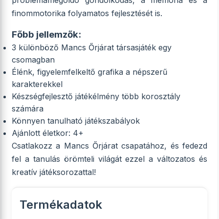
problémamegoldó gondolkodás, a memória és a
finommotorika folyamatos fejlesztését is.
Főbb jellemzők:
3 különböző Mancs Őrjárat társasjáték egy
csomagban
Élénk, figyelemfelkeltő grafika a népszerű
karakterekkel
Készségfejlesztő játékélmény több korosztály
számára
Könnyen tanulható játékszabályok
Ajánlott életkor: 4+
Csatlakozz a Mancs Őrjárat csapatához, és fedezd
fel a tanulás örömteli világát ezzel a változatos és
kreatív játéksorozattal!
Termékadatok