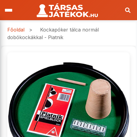
Főoldal
>
Kockapóker tálca normál
dobókockákkal - Piatnik