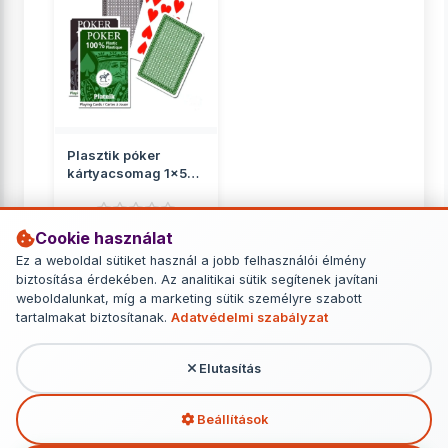
Plasztik póker
kártyacsomag 1x55
lapos barna-zöld
kivitel...
Cookie használat
Kaszinó, póker
Ez a weboldal sütiket használ a jobb felhasználói élmény
2 649 Ft
biztosítása érdekében. Az analitikai sütik segítenek javítani
weboldalunkat, míg a marketing sütik személyre szabott
RÉSZLETEK
tartalmakat biztosítanak.
Adatvédelmi szabályzat
Elutasítás
További termékek - Kaszinó, póker
Beállítások