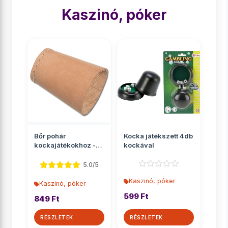
Kaszinó, póker
Bőr pohár
Kocka játékszett 4db
kockajátékokhoz -
kockával
Piatnik
5.0/5
Kaszinó, póker
Kaszinó, póker
599 Ft
849 Ft
RÉSZLETEK
RÉSZLETEK