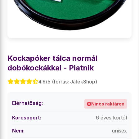
Kockapóker tálca normál
dobókockákkal - Piatnik
4.9/5 (forrás: JátékShop)
Elérhetőség:
Nincs raktáron
Korcsoport:
6 éves kortól
Nem:
unisex