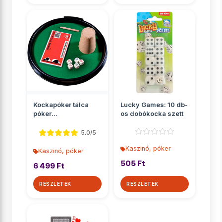
Kockapóker tálca
Lucky Games: 10 db-
póker
os dobókocka szett
dobókockákkal -
Piatnik
5.0/5
Kaszinó, póker
Kaszinó, póker
505 Ft
6 499 Ft
RÉSZLETEK
RÉSZLETEK