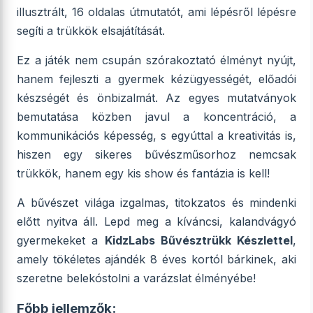
illusztrált, 16 oldalas útmutatót, ami lépésről lépésre
segíti a trükkök elsajátítását.
Ez a játék nem csupán szórakoztató élményt nyújt,
hanem fejleszti a gyermek kézügyességét, előadói
készségét és önbizalmát. Az egyes mutatványok
bemutatása közben javul a koncentráció, a
kommunikációs képesség, s egyúttal a kreativitás is,
hiszen egy sikeres bűvészműsorhoz nemcsak
trükkök, hanem egy kis show és fantázia is kell!
A bűvészet világa izgalmas, titokzatos és mindenki
előtt nyitva áll. Lepd meg a kíváncsi, kalandvágyó
gyermekeket a
KidzLabs Bűvésztrükk Készlettel
,
amely tökéletes ajándék 8 éves kortól bárkinek, aki
szeretne belekóstolni a varázslat élményébe!
Főbb jellemzők: