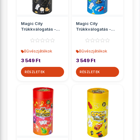
Magic City
Magic City
Trükkválogatás -
Trükkválogatás -
fekete
kék
Bűvészjátékok
Bűvészjátékok
3 549 Ft
3 549 Ft
RÉSZLETEK
RÉSZLETEK