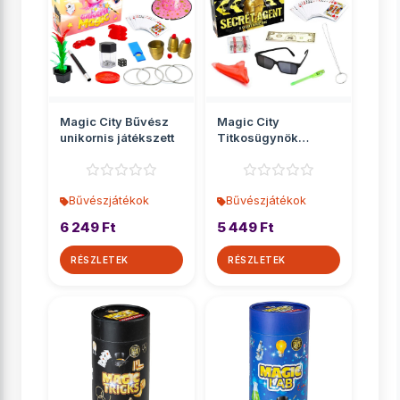
Magic City Bűvész
Magic City
unikornis játékszett
Titkosügynök
bűvész készlet
Bűvészjátékok
Bűvészjátékok
6 249 Ft
5 449 Ft
RÉSZLETEK
RÉSZLETEK