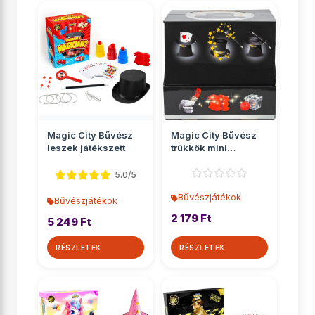
Magic City Bűvész
Magic City Bűvész
leszek játékszett
trükkök mini
varázskalapban
5.0/5
Bűvészjátékok
Bűvészjátékok
2 179 Ft
5 249 Ft
RÉSZLETEK
RÉSZLETEK