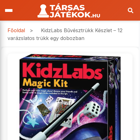
Főoldal
>
KidzLabs Bűvésztrükk Készlet – 12
varázslatos trükk egy dobozban