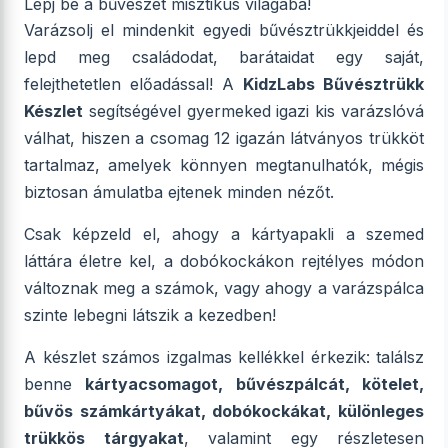
Lépj be a bűvészet misztikus világába!
Varázsolj el mindenkit egyedi bűvésztrükkjeiddel és
lepd meg családodat, barátaidat egy saját,
felejthetetlen előadással! A
KidzLabs Bűvésztrükk
Készlet
segítségével gyermeked igazi kis varázslóvá
válhat, hiszen a csomag 12 igazán látványos trükköt
tartalmaz, amelyek könnyen megtanulhatók, mégis
biztosan ámulatba ejtenek minden nézőt.
Csak képzeld el, ahogy a kártyapakli a szemed
láttára életre kel, a dobókockákon rejtélyes módon
változnak meg a számok, vagy ahogy a varázspálca
szinte lebegni látszik a kezedben!
A készlet számos izgalmas kellékkel érkezik: találsz
benne
kártyacsomagot, bűvészpálcát, kötelet,
bűvös számkártyákat, dobókockákat, különleges
trükkös tárgyakat
, valamint egy részletesen