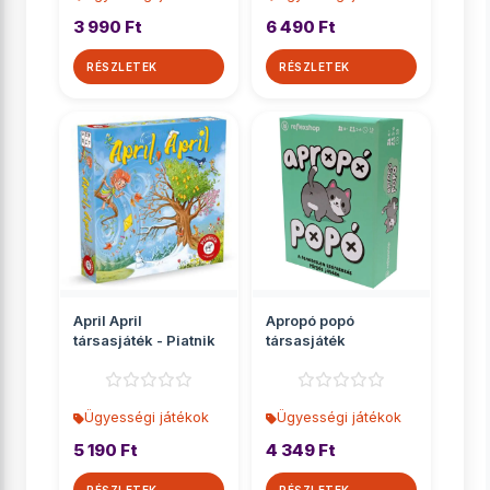
3 990 Ft
6 490 Ft
RÉSZLETEK
RÉSZLETEK
April April
Apropó popó
társasjáték - Piatnik
társasjáték
Ügyességi játékok
Ügyességi játékok
5 190 Ft
4 349 Ft