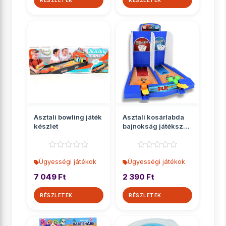
RÉSZLETEK
RÉSZLETEK
Asztali bowling játék
Asztali kosárlabda
készlet
bajnokság játékszett
kilövővel
Ügyességi játékok
Ügyességi játékok
7 049 Ft
2 390 Ft
RÉSZLETEK
RÉSZLETEK