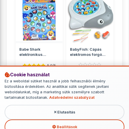
Babe Shark
BabyFish: Cápás
elektronikus
elektromos forgó
horgászjáték
horgászjáték
hanggal
5.0/5
Cookie használat
Ügyességi játékok
Ügyességi játékok
Ez a weboldal sütiket használ a jobb felhasználói élmény
5 290 Ft
3 090 Ft
biztosítása érdekében. Az analitikai sütik segítenek javítani
weboldalunkat, míg a marketing sütik személyre szabott
RÉSZLETEK
RÉSZLETEK
tartalmakat biztosítanak.
Adatvédelmi szabályzat
Elutasítás
További termékek - Ügyességi játékok
Beállítások