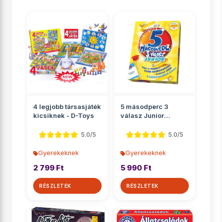
4 legjobb társasjáték
5 másodperc 3
kicsiknek - D-Toys
válasz Junior
társasjáték
5.0/5
5.0/5
Gyerekeknek
Gyerekeknek
2 799 Ft
5 990 Ft
RÉSZLETEK
RÉSZLETEK