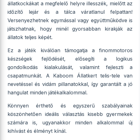
állatkockákat a megfelelő helyre illesszék, mielőtt az
időzítő lejár és a tálca váratlanul felpattan!
Versenyezhetnek egymással vagy együttműködve is
játszhatnak, hogy minél gyorsabban kirakják az
állatok teljes képét.
Ez a játék kiválóan támogatja a finommotoros
készségek fejlődését, elősegíti a logikus
gondolkodás kialakulását, valamint fejleszti a
csapatmunkát. A Kaboom Állatkert telis-tele van
nevetéssel és vidám pillanatokkal, így garantált a jó
hangulat minden játékalkalommal.
Könnyen érthető és egyszerű szabályainak
köszönhetően ideális választás kisebb gyermekek
számára is, ugyanakkor minden alkalommal új
kihívást és élményt kínál.