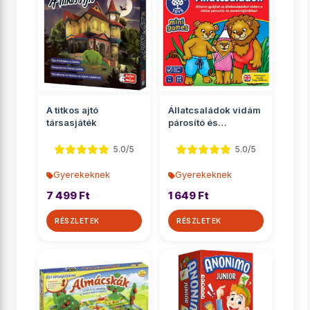
A titkos ajtó
Állatcsaládok vidám
társasjáték
párosító és
memóriajáték
5.0/5
5.0/5
Gyerekeknek
Gyerekeknek
7 499 Ft
1 649 Ft
RÉSZLETEK
RÉSZLETEK