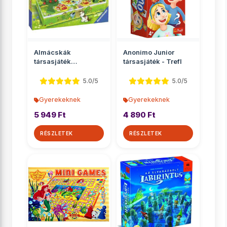
Almácskák
Anonimo Junior
társasjáték
társasjáték - Trefl
óvodásoknak -
Ravensburger
5.0/5
5.0/5
Gyerekeknek
Gyerekeknek
5 949 Ft
4 890 Ft
RÉSZLETEK
RÉSZLETEK