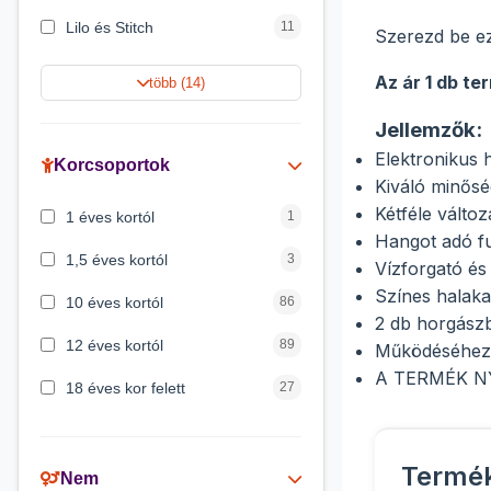
Lilo és Stitch
11
Szerezd be ezt
Jégvarázs
9
Az ár 1 db te
több (14)
Harry Potter
9
Jellemzők:
Peppa malac
8
Elektronikus 
Korcsoportok
Kiváló minősé
Disney hercegnők
5
Kétféle változ
1 éves kortól
1
Hangot adó f
Mickey egér
4
1,5 éves kortól
3
Vízforgató és
Színes halaka
10 éves kortól
86
2 db horgászb
12 éves kortól
89
Működéséhez 
A TERMÉK N
18 éves kor felett
27
2 éves kortól
6
Termé
3 éves kortól
200
Nem