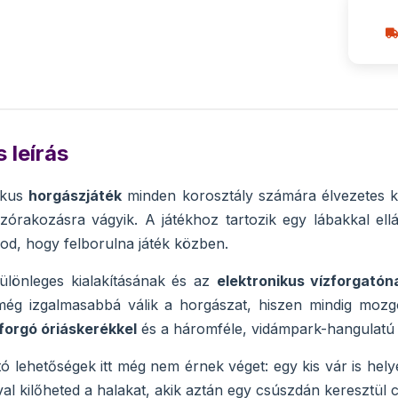
 leírás
ikus
horgászjáték
minden korosztály számára élvezetes ki
zórakozásra vágyik. A játékhoz tartozik egy lábakkal ellá
od, hogy felborulna játék közben.
lönleges kialakításának és az
elektronikus vízforgatón
még izgalmasabbá válik a horgászat, hiszen mindig mozgó
forgó óriáskerékkel
és a háromféle, vidámpark-hangulatú 
ó lehetőségek itt még nem érnek véget: egy kis vár is hely
 kilőheted a halakat, akik aztán egy csúszdán keresztül 