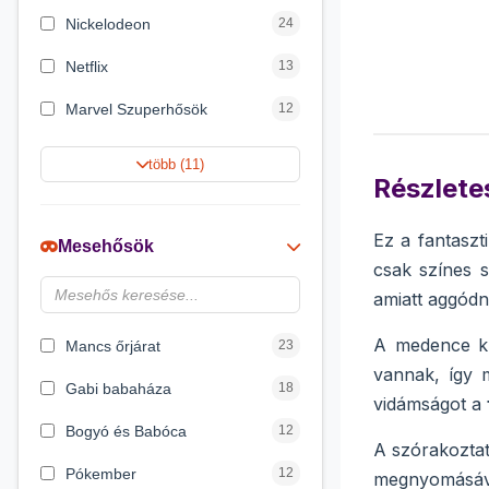
Nickelodeon
24
Netflix
13
Marvel Szuperhősök
12
Rubik bűvös kocka
10
több (11)
Részletes
Summer Toys
10
Noris
7
Ez a fantaszt
Mesehősök
csak színes s
Disney hercegnők
6
amiatt aggódn
DreamWorks
4
A medence kü
Mancs őrjárat
23
vannak, így 
Gabi babaháza
18
vidámságot a
Bogyó és Babóca
12
A szórakoztat
Pókember
12
megnyomásával