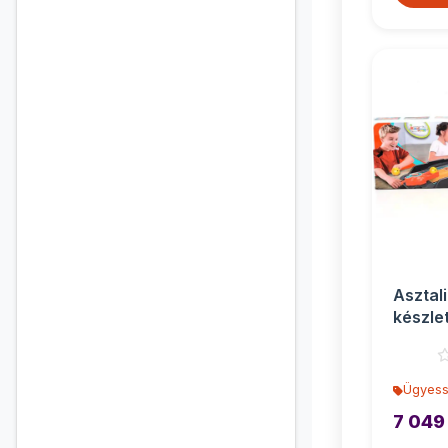
Asztali
készle
Ügyess
7 049