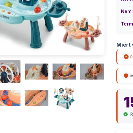
Nem:
Term
Miért 
R
M
1
R