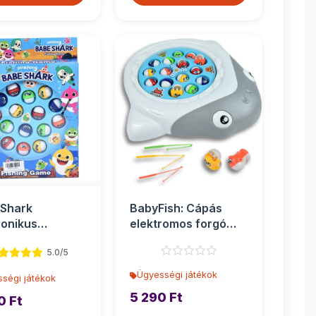
 Shark
BabyFish: Cápás
ronikus
elektromos forgó
szjáték
horgászjáték
5.0/5
hanggal
Ügyességi játékok
ségi játékok
5 290 Ft
0 Ft