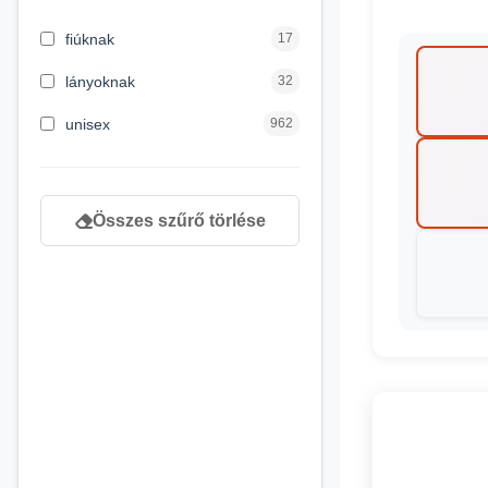
3 hónapos kortól
2
fiúknak
17
4 éves kortól
122
lányoknak
32
5 évess kortól
88
unisex
962
6 éves kortól
102
7 éves kortól
53
Összes szűrő törlése
8 éves kortól
216
9 éves kortól
16