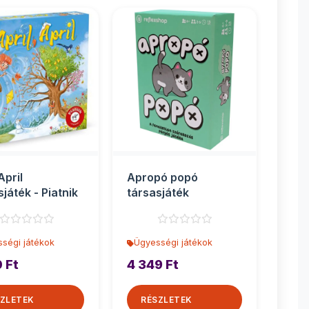
April
Apropó popó
sjáték - Piatnik
társasjáték
ségi játékok
Ügyességi játékok
 Ft
4 349 Ft
ZLETEK
RÉSZLETEK