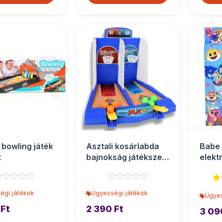
 bowling játék
Asztali kosárlabda
Babe
t
bajnokság játékszett
elekt
kilövővel
horgá
égi játékok
Ügyességi játékok
Ügyes
 Ft
2 390 Ft
3 09