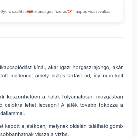
Gyors szállítás
Biztonságos fizetés
14 napos visszaváltás
kapcsolódást kínál, akár igazi horgászrajongó, akár
tott medence, amely biztos tartást ad, így nem kell
ak
köszönhetően a halak folyamatosan mozgásban
 célokra lehet lecsapni! A játék tovább fokozza a
dallammal.
et kapott a játékban, melynek oldalán található gomb
csobbanhatnak vissza a vízbe.