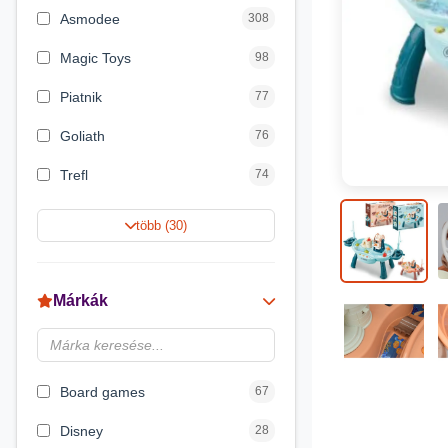
Asmodee
308
Magic Toys
98
Piatnik
77
Goliath
76
Trefl
74
Keller&Mayer
60
több (30)
Magyar Gyártó
55
Spin Master
31
Márkák
Delta Vision
28
Luna
23
Board games
67
Disney
28