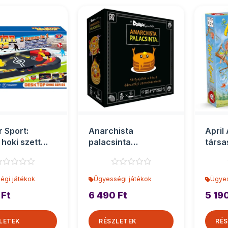
r Sport:
Anarchista
April 
 hoki szett
palacsinta
társa
22cm
társasjáték
égi játékok
Ügyességi játékok
Ügyes
 Ft
6 490 Ft
5 190
LETEK
RÉSZLETEK
RÉS