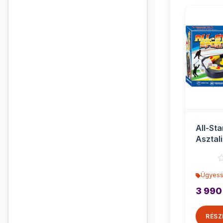
All-Sta
Asztali
42x5x
Ügyess
3 990
RÉSZ