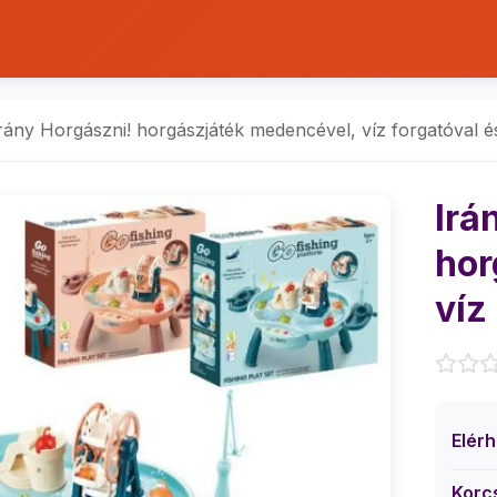
rány Horgászni! horgászjáték medencével, víz forgatóval é
Irá
hor
víz
Elér
Korc