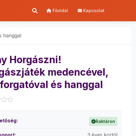
Főoldal
Kapcsolat
s hanggal
ny Horgászni!
gászjáték medencével,
 forgatóval és hanggal
hetőség:
Raktáron
soport:
3 éves kortól