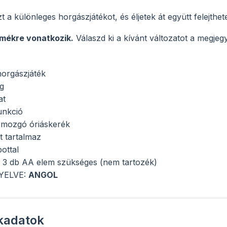
 a különleges horgászjátékot, és éljetek át együtt felejthete
rmékre vonatkozik.
Válaszd ki a kívánt változatot a megje
horgászjáték
g
at
unkció
 mozgó óriáskerék
t tartalmaz
ottal
3 db AA elem szükséges (nem tartozék)
YELVE:
ANGOL
kadatok