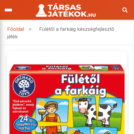
Főoldal
>
Fülétől a farkáig készségfejlesztő
játék