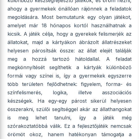
különböző készségfejlesztő játékok, és öröm nézni,
ahogy a gyermekek önállóan rájönnek a feladatok
megoldására. Most bemutatunk egy olyan játékot,
amelyet már 18 hónapos kortól használhatnak a
kicsik. A játék célja, hogy a gyerekek felismerjék az
állatokat, majd a kártyákon ábrázolt állatrészeket
helyesen párosítsák össze: az állat elejét találják
meg a hozzá tartozó hátoldallal. A feladat
megkönnyítését segíthetik a kártyák különböző
formái vagy színei is, így a gyermekek egyszerre
több területen fejlődhetnek: figyelem, forma- és
színfelismerés, logika, illetve asszociációs
készségek. Ha egy-egy párost sikerül helyesen
összerakni, szülői segítséggel akár az állathangokat
is meg lehet tanulni, így a játék még
szórakoztatóbbá válik. Ez a fejlesztőjáték nemcsak
örömöt okoz, hanem hatékonyan támogatja a