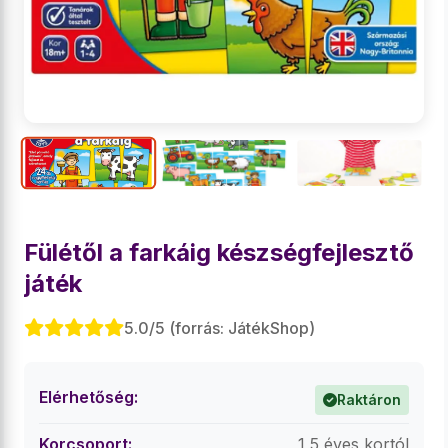
Fülétől a farkáig készségfejlesztő
játék
5.0/5 (forrás: JátékShop)
Elérhetőség:
Raktáron
Korcsoport:
1,5 éves kortól