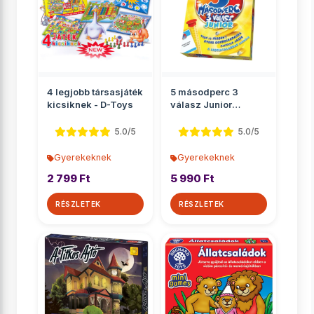
4 legjobb társasjáték
5 másodperc 3
kicsiknek - D-Toys
válasz Junior
társasjáték
5.0/5
5.0/5
Gyerekeknek
Gyerekeknek
2 799 Ft
5 990 Ft
RÉSZLETEK
RÉSZLETEK