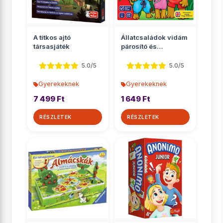
A titkos ajtó
Állatcsaládok vidám
társasjáték
párosító és
memóriajáték
5.0/5
5.0/5
Gyerekeknek
Gyerekeknek
7 499 Ft
1 649 Ft
RÉSZLETEK
RÉSZLETEK