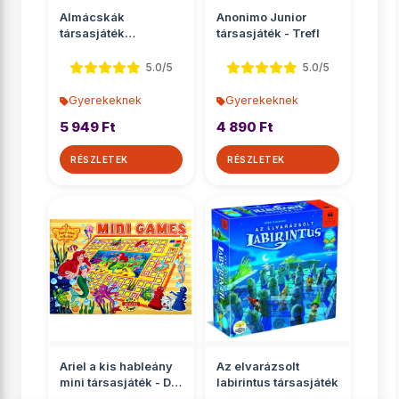
Almácskák
Anonimo Junior
társasjáték
társasjáték - Trefl
óvodásoknak -
Ravensburger
5.0/5
5.0/5
Gyerekeknek
Gyerekeknek
5 949 Ft
4 890 Ft
RÉSZLETEK
RÉSZLETEK
Ariel a kis hableány
Az elvarázsolt
mini társasjáték - D-
labirintus társasjáték
Toys