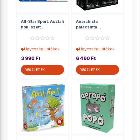
All-Star Sport: Asztali
Anarchista
hoki szett
palacsinta
42x5x22cm
társasjáték
Ügyességi játékok
Ügyességi játékok
3 990 Ft
6 490 Ft
RÉSZLETEK
RÉSZLETEK