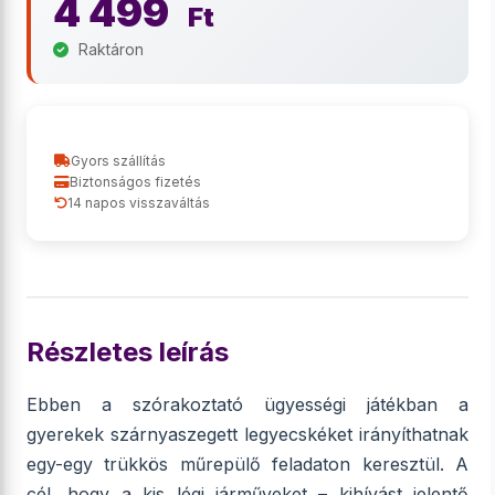
4 499
Ft
Raktáron
Gyors szállítás
Biztonságos fizetés
14 napos visszaváltás
Részletes leírás
Ebben a szórakoztató ügyességi játékban a
gyerekek szárnyaszegett legyecskéket irányíthatnak
egy-egy trükkös műrepülő feladaton keresztül. A
cél, hogy a kis légi járműveket – kihívást jelentő