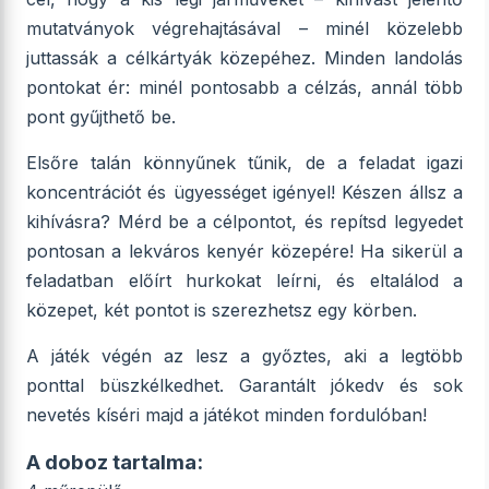
mutatványok végrehajtásával – minél közelebb
juttassák a célkártyák közepéhez. Minden landolás
pontokat ér: minél pontosabb a célzás, annál több
pont gyűjthető be.
Elsőre talán könnyűnek tűnik, de a feladat igazi
koncentrációt és ügyességet igényel! Készen állsz a
kihívásra? Mérd be a célpontot, és repítsd legyedet
pontosan a lekváros kenyér közepére! Ha sikerül a
feladatban előírt hurkokat leírni, és eltalálod a
közepet, két pontot is szerezhetsz egy körben.
A játék végén az lesz a győztes, aki a legtöbb
ponttal büszkélkedhet. Garantált jókedv és sok
nevetés kíséri majd a játékot minden fordulóban!
A doboz tartalma: