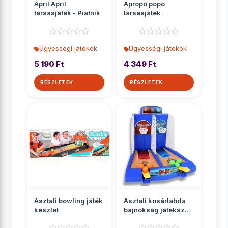
April April
Apropó popó
társasjáték - Piatnik
társasjáték
Ügyességi játékok
Ügyességi játékok
5 190 Ft
4 349 Ft
RÉSZLETEK
RÉSZLETEK
Asztali bowling játék
Asztali kosárlabda
készlet
bajnokság játékszett
kilövővel