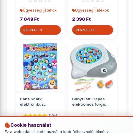
Ügyességi játékok
Ügyességi játékok
7 049 Ft
2 390 Ft
RÉSZLETEK
RÉSZLETEK
Babe Shark
BabyFish: Cápás
elektronikus
elektromos forgó
horgászjáték
horgászjáték
hanggal
5.0/5
Cookie használat
Ügyességi játékok
Ügyességi játékok
Ez a weboldal sütiket használ a jobb felhasználói élmény