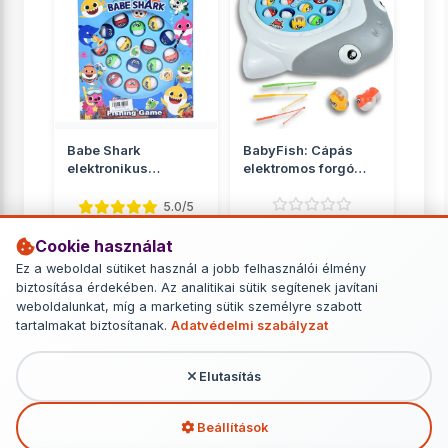
Babe Shark
BabyFish: Cápás
elektronikus
elektromos forgó
horgászjáték
horgászjáték
hanggal
5.0/5
Ügyességi játékok
Cookie használat
Ügyességi játékok
5 290 Ft
Ez a weboldal sütiket használ a jobb felhasználói élmény
3 090 Ft
biztosítása érdekében. Az analitikai sütik segítenek javítani
weboldalunkat, míg a marketing sütik személyre szabott
RÉSZLETEK
RÉSZLETEK
tartalmakat biztosítanak.
Adatvédelmi szabályzat
Elutasítás
További termékek - Ügyességi játékok
Beállítások