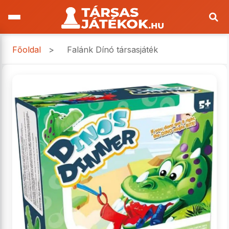
Főoldal
>
Falánk Dínó társasjáték