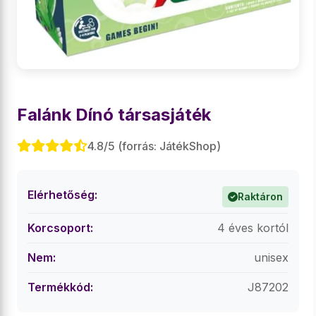
Falánk Dínó társasjáték
4.8/5 (forrás: JátékShop)
Elérhetőség:
Raktáron
Korcsoport:
4 éves kortól
Nem:
unisex
Termékkód:
J87202