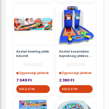
Asztali bowling játék
Asztali kosárlabda
készlet
bajnokság játékszett
kilövővel
Ügyességi játékok
Ügyességi játékok
7 049 Ft
2 390 Ft
RÉSZLETEK
RÉSZLETEK