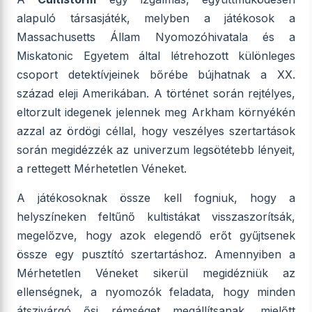
alapuló társasjáték, melyben a játékosok a
Massachusetts Állam Nyomozóhivatala és a
Miskatonic Egyetem által létrehozott különleges
csoport detektívjeinek bőrébe bújhatnak a XX.
század eleji Amerikában. A történet során rejtélyes,
eltorzult idegenek jelennek meg Arkham környékén
azzal az ördögi céllal, hogy veszélyes szertartások
során megidézzék az univerzum legsötétebb lényeit,
a rettegett Mérhetetlen Véneket.
A játékosoknak össze kell fogniuk, hogy a
helyszíneken feltűnő kultistákat visszaszorítsák,
megelőzve, hogy azok elegendő erőt gyűjtsenek
össze egy pusztító szertartáshoz. Amennyiben a
Mérhetetlen Véneket sikerül megidézniük az
ellenségnek, a nyomozók feladata, hogy minden
átszivárgó ősi rémséget megállítsanak, mielőtt