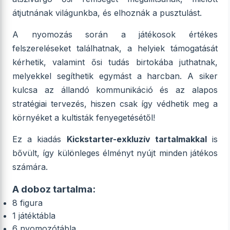
átjutnának világunkba, és elhoznák a pusztulást.
A nyomozás során a játékosok értékes
felszereléseket találhatnak, a helyiek támogatását
kérhetik, valamint ősi tudás birtokába juthatnak,
melyekkel segíthetik egymást a harcban. A siker
kulcsa az állandó kommunikáció és az alapos
stratégiai tervezés, hiszen csak így védhetik meg a
környéket a kultisták fenyegetésétől!
Ez a kiadás
Kickstarter-exkluzív tartalmakkal
is
bővült, így különleges élményt nyújt minden játékos
számára.
A doboz tartalma:
8 figura
1 játéktábla
6 nyomozótábla