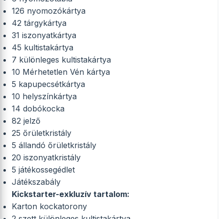
126 nyomozókártya
42 tárgykártya
31 iszonyatkártya
45 kultistakártya
7 különleges kultistakártya
10 Mérhetetlen Vén kártya
5 kapupecsétkártya
10 helyszínkártya
14 dobókocka
82 jelző
25 őrületkristály
5 állandó őrületkristály
20 iszonyatkristály
5 játékossegédlet
Játékszabály
Kickstarter-exkluzív tartalom:
Karton kockatorony
2 szett különleges kultistakártya