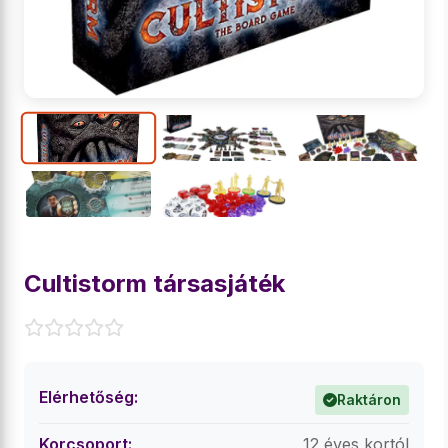
Cultistorm társasjáték
Elérhetőség:
Raktáron
Korcsoport:
12 éves kortól