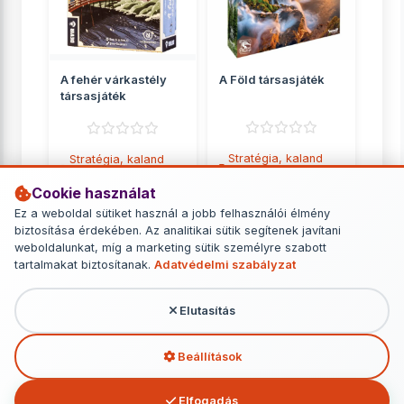
A fehér várkastély
A Föld társasjáték
társasjáték
Stratégia, kaland
Stratégia, kaland
játékok
játékok
Cookie használat
14 690 Ft
9 849 Ft
Ez a weboldal sütiket használ a jobb felhasználói élmény
biztosítása érdekében. Az analitikai sütik segítenek javítani
RÉSZLETEK
RÉSZLETEK
weboldalunkat, míg a marketing sütik személyre szabott
tartalmakat biztosítanak.
Adatvédelmi szabályzat
Elutasítás
További termékek - Stratégia, kaland
játékok
Beállítások
Elfogadás