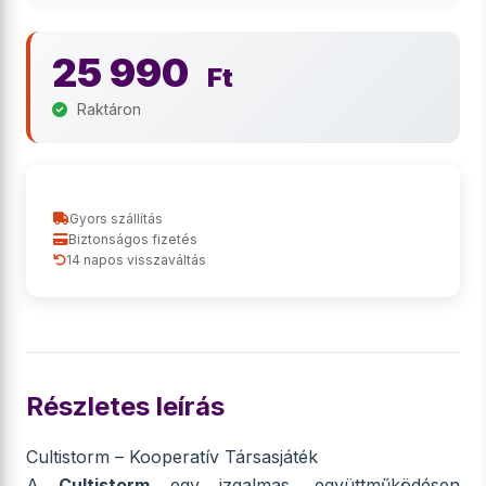
25 990
Ft
Raktáron
Gyors szállítás
Biztonságos fizetés
14 napos visszaváltás
Részletes leírás
Cultistorm – Kooperatív Társasjáték
A
Cultistorm
egy izgalmas, együttműködésen