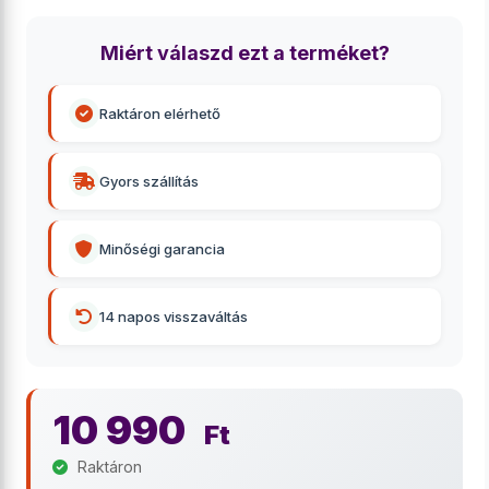
Miért válaszd ezt a terméket?
Raktáron elérhető
Gyors szállítás
Minőségi garancia
14 napos visszaváltás
10 990
Ft
Raktáron