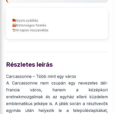
Gyors szállítás
Biztonságos fizetés
14 napos visszaváltás
Részletes leírás
Carcassonne – Több mint egy város
A Carcassonne nem csupán egy nevezetes dél-
francia város, hanem a középkori
eretnekmozgalmak és az egyház elleni küzdelem
emblematikus jelképe is. A játék során a résztvevők
egymás után helyezik le a településlapkákat,