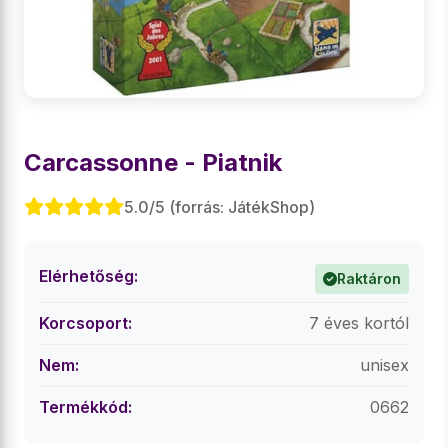
Carcassonne - Piatnik
5.0/5 (forrás: JátékShop)
Elérhetőség:
Raktáron
Korcsoport:
7 éves kortól
Nem:
unisex
Termékkód:
0662