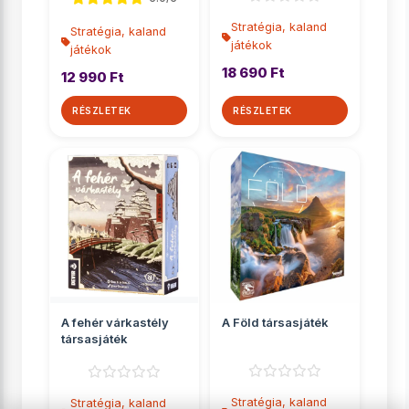
Stratégia, kaland
Stratégia, kaland
játékok
játékok
18 690 Ft
12 990 Ft
RÉSZLETEK
RÉSZLETEK
A fehér várkastély
A Föld társasjáték
társasjáték
Stratégia, kaland
Stratégia, kaland